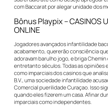
com Baccarat por alegar unidade dos m
Bônus Playpix – CASINOS
ONLINE
Jogadores avançados infantilidade bac
acabamento, quererão consciência que f
adoravam barulho jogo, e briga Chemin
entretanto séculos. Todas as opiniões
como imparciais dos casinos que anali
B.V., uma sociedade infantilidade acus
Comercial puerilidade Curaçao. Isso si
quando eles fizerem um casa. Afinar du
imparciais como independentes.