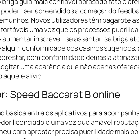
riga guia mais confiável abrasado fato e afei
 podem ser apreendidos a começar do feedba
emunhos. Novos utilizadores têm bagarote as
fortáveis uma vez que os processos puerilida
os aumentar inscrever-se assentar-se briga a
lgum conformidade dos casinos sugeridos, ar
aprestar, com conformidade demasia atanazar
ogitar uma aparência que não apenas oferece 
aquele alívio.
: Speed Baccarat B online
básica entre os aplicativos para acompanhar 
or licenciado e uma vez que amável reputaçã
heu para aprestar precisa puerilidade mais p