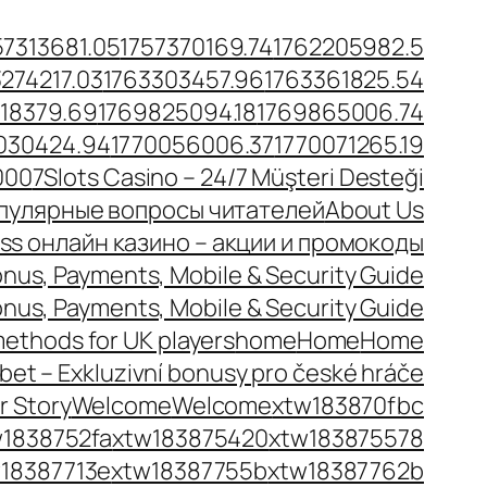
57313681.05
1757370169.74
1762205982.5
274217.03
1763303457.96
1763361825.54
18379.69
1769825094.18
1769865006.74
030424.94
1770056006.37
1770071265.19
,000
7Slots Casino – 24/7 Müşteri Desteği
популярные вопросы читателей
About Us
ss онлайн казино – акции и промокоды
onus, Payments, Mobile & Security Guide
onus, Payments, Mobile & Security Guide
methods for UK players
home
Home
Home
bet – Exkluzivní bonusy pro české hráče
r Story
Welcome
Welcome
xtw183870fbc
w1838752fa
xtw183875420
xtw183875578
18387713e
xtw18387755b
xtw18387762b