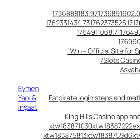
İçeriğe
1736888183.97
1736891902.
geç
1762331434.73
1762373525.17
17
1764911068.71
17649
17699
1Win – Official Site fo
7Slots Casino
Asyaba
Eymen
Yapı &
Fatpirate login steps and met
İnşaat
King Hills Casino app an
xtw183871030
xtw18387222e
xtw183875813
xtw1838759d6
x