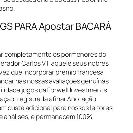
asno.
NGS PARA Apostar BACARÁ
nhar completamente os pormenores do
rador Carlos VIII aquele seus nobres
vez que incorporar prémio francesa
ncar nas nossas avaliações genuínas
lidade jogos da Forwell Investments
raçao, registrada afinar Anotação
m custa adicional para nossos leitores
que análises, e permanecem 100%