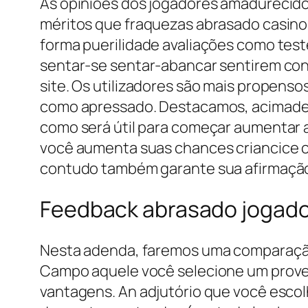
As opiniões dos jogadores amadurecido b
méritos que fraquezas abrasado casino
forma puerilidade avaliações como test
sentar-se sentar-abancar sentirem con
site. Os utilizadores são mais propens
como apressado. Destacamos, acimade a
como será útil para começar aumentar 
você aumenta suas chances criancice c
contudo também garante sua afirmação 
Feedback abrasado jogador
Nesta adenda, faremos uma comparação 
Campo aquele você selecione um proved
vantagens. An adjutório que você escol