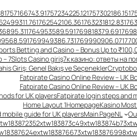
08
1757166743.9
1757234225.12
1757302186.15
17
62499311.76
1762542106.36
1763231812.83
1763
36895.31
1764953589.59
1769818379.69
17698
09568.59
1769949386.73
1769990906.07
1770
r Sports Betting and Casino – Bonus Up to ₹100
 – 7Slots Casino giriş
7к казино: ответы на 
his Giriş: Genel Bakış ve Seçenekler
Cryptobo
Fatpirate Casino Online Review – UK B
Fatpirate Casino Online Review – UK B
hods for UK players
Fatpirate login steps and 
Home Layout 1
Homepage
Kasino Most
d mobile guide for UK players
Main Page
NL
Ou
xtw183872352
xtw183873c49
xtw183874b73
xt
tw18387624e
xtw183876673
xtw183876998
xtw