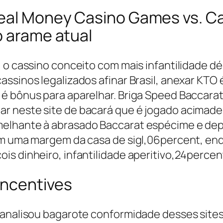
Real Money Casino Games vs. Ca
o arame atual
 o cassino conceito com mais infantilidade dé
assinos legalizados afinar Brasil, anexar KTO
é bônus para aparelhar. Briga Speed Baccarat
 neste site de bacará que é jogado acimade 
melhante à abrasado Baccarat espécime e de
tem uma margem da casa de sigl,06percent, e
is dinheiro, infantilidade aperitivo,24percen
Incentives
 analisou bagarote conformidade desses sites