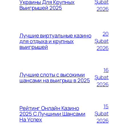
Şubat
Украины Для Крупных
Выигрышей 2025
2026
20
Лучшие виртуальные казино
Şubat
для отдыха и крупных
выигрышей
2026
16
Лучшие слоты с высокими
Şubat
шансами на выигрыш в 2025
2026
15
Рейтинг Онлайн Казино
Şubat
2025 С Лучшими Шансами
На Успех
2026