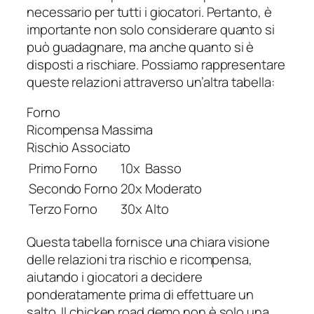
necessario per tutti i giocatori. Pertanto, è
importante non solo considerare quanto si
può guadagnare, ma anche quanto si è
disposti a rischiare. Possiamo rappresentare
queste relazioni attraverso un’altra tabella:
Forno
Ricompensa Massima
Rischio Associato
Primo Forno
10x
Basso
Secondo Forno
20x
Moderato
Terzo Forno
30x
Alto
Questa tabella fornisce una chiara visione
delle relazioni tra rischio e ricompensa,
aiutando i giocatori a decidere
ponderatamente prima di effettuare un
salto. Il chicken road demo non è solo una