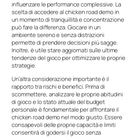
influenzare le performance complessive. La
scelta di accedere al chicken road demo in
un momento di tranquillità e concentrazione
può fare la differenza. Giocare in un
ambiente sereno e senza distrazioni
permette di prendere decisioni più sagge.
Inoltre, è utile stare aggiornati sulle ultime
tendenze del gioco per ottimizzare le proprie
strategie.
Un’altra considerazione importante è il
rapporto tra rischi e benefici. Prima di
scommettere, analizzare le proprie abitudini
di gioco e lo stato attuale del budget
personale è fondamentale per affrontare il
chicken road demo nel modo giusto. Essere
consapevoli delle proprie capacità e limiti
consentirà di godersi il gioco senza