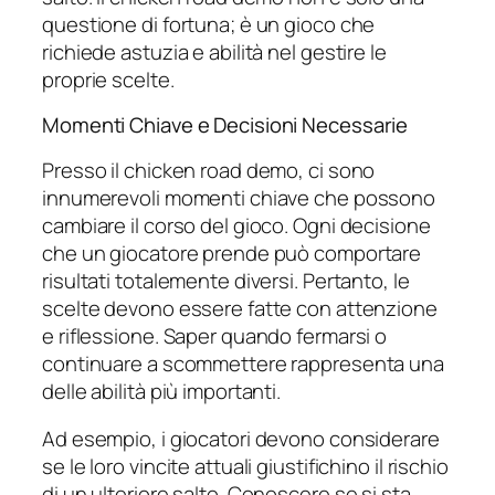
questione di fortuna; è un gioco che
richiede astuzia e abilità nel gestire le
proprie scelte.
Momenti Chiave e Decisioni Necessarie
Presso il chicken road demo, ci sono
innumerevoli momenti chiave che possono
cambiare il corso del gioco. Ogni decisione
che un giocatore prende può comportare
risultati totalemente diversi. Pertanto, le
scelte devono essere fatte con attenzione
e riflessione. Saper quando fermarsi o
continuare a scommettere rappresenta una
delle abilità più importanti.
Ad esempio, i giocatori devono considerare
se le loro vincite attuali giustifichino il rischio
di un ulteriore salto. Conoscere se si sta