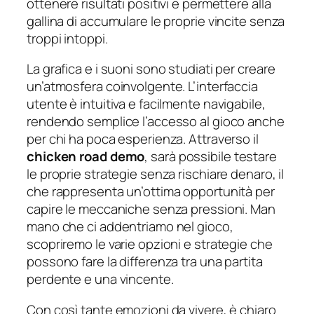
ottenere risultati positivi e permettere alla
gallina di accumulare le proprie vincite senza
troppi intoppi.
La grafica e i suoni sono studiati per creare
un’atmosfera coinvolgente. L’interfaccia
utente è intuitiva e facilmente navigabile,
rendendo semplice l’accesso al gioco anche
per chi ha poca esperienza. Attraverso il
chicken road demo
, sarà possibile testare
le proprie strategie senza rischiare denaro, il
che rappresenta un’ottima opportunità per
capire le meccaniche senza pressioni. Man
mano che ci addentriamo nel gioco,
scopriremo le varie opzioni e strategie che
possono fare la differenza tra una partita
perdente e una vincente.
Con così tante emozioni da vivere, è chiaro