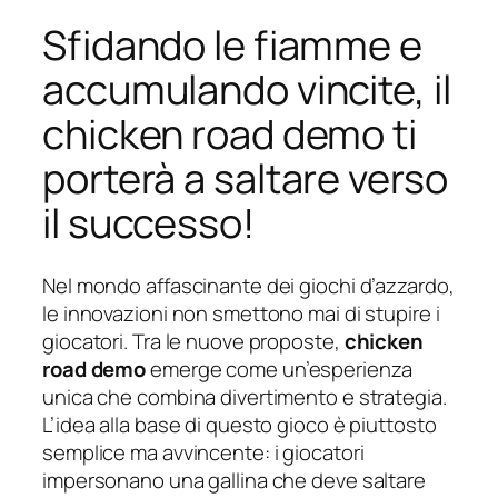
Sfidando le fiamme e
accumulando vincite, il
chicken road demo ti
porterà a saltare verso
il successo!
Nel mondo affascinante dei giochi d’azzardo,
le innovazioni non smettono mai di stupire i
giocatori. Tra le nuove proposte,
chicken
road demo
emerge come un’esperienza
unica che combina divertimento e strategia.
L’idea alla base di questo gioco è piuttosto
semplice ma avvincente: i giocatori
impersonano una gallina che deve saltare