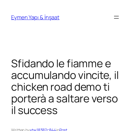
İçeriğe
geç
Eymen Yapı & İnşaat
Sfidando le fiamme e
accumulando vincite, il
chicken road demo ti
porterà a saltare verso
il success
Written by
xtw18387c844
in
Post