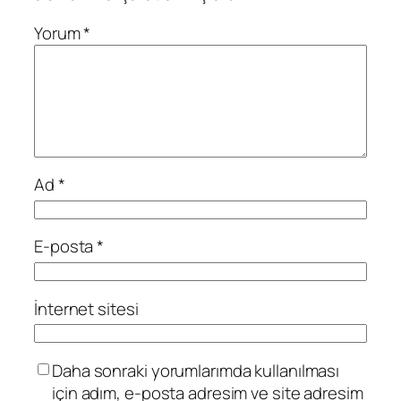
Yorum
*
Ad
*
E-posta
*
İnternet sitesi
Daha sonraki yorumlarımda kullanılması
için adım, e-posta adresim ve site adresim