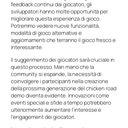
feedback continui dai giocatori, gli
sviluppatori hanno molte opportunità per
migliorare questa esperienza di gioco.
Potremmo vedere nuove funzionalità,
modalità di gioco alternative e
aggiornamenti che terranno il gioco fresco e
interessante.
Il suggerimento dei giocatori sarà cruciale in
questo processo. Man mano che la
community si espande, la necessità di
coinvolgere i partecipanti nella creazione
della prossima generazione del chicken road
demo diventa evidente. Innovazioni come
eventi speciali e sfide a tempo potrebbero
ulteriormente aumentare l’interesse e
l’engagement dei giocatori.