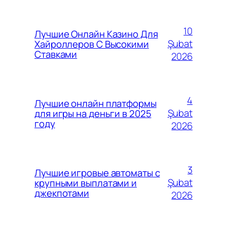
10
Лучшие Онлайн Казино Для
Şubat
Хайроллеров С Высокими
Ставками
2026
4
Лучшие онлайн платформы
Şubat
для игры на деньги в 2025
году
2026
3
Лучшие игровые автоматы с
Şubat
крупными выплатами и
джекпотами
2026