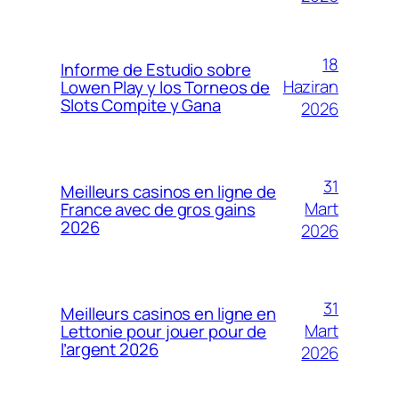
18
Informe de Estudio sobre
Haziran
Lowen Play y los Torneos de
Slots Compite y Gana
2026
31
Meilleurs casinos en ligne de
Mart
France avec de gros gains
2026
2026
31
Meilleurs casinos en ligne en
Mart
Lettonie pour jouer pour de
l’argent 2026
2026