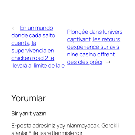
←
En un mundo
Plongée dans lunivers
donde cada salto
captivant, les retours
cuenta, la
dexpérience sur avis
supervivencia en
nine casino offrent
chicken road 2 te
des clés préci
→
llevará al límite de la e
Yorumlar
Bir yanıt yazın
E-posta adresiniz yayınlanmayacak.
Gerekli
alanlar
*
ile işaretlenmişlerdir