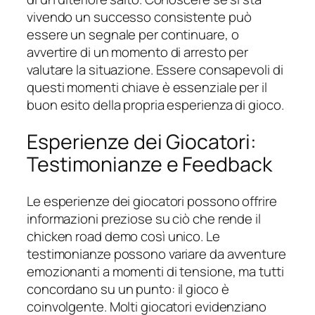
vivendo un successo consistente può
essere un segnale per continuare, o
avvertire di un momento di arresto per
valutare la situazione. Essere consapevoli di
questi momenti chiave è essenziale per il
buon esito della propria esperienza di gioco.
Esperienze dei Giocatori:
Testimonianze e Feedback
Le esperienze dei giocatori possono offrire
informazioni preziose su ciò che rende il
chicken road demo così unico. Le
testimonianze possono variare da avventure
emozionanti a momenti di tensione, ma tutti
concordano su un punto: il gioco è
coinvolgente. Molti giocatori evidenziano