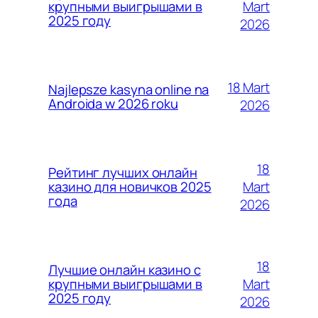
Mart
крупными выигрышами в
2025 году
2026
18 Mart
Najlepsze kasyna online na
Androida w 2026 roku
2026
18
Рейтинг лучших онлайн
Mart
казино для новичков 2025
года
2026
18
Лучшие онлайн казино с
Mart
крупными выигрышами в
2025 году
2026