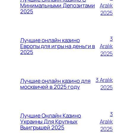
Aralık
Минимальными Депозитами
2025
2025
3
Лучшие онлайн казино
Aralık
Европы для игры на деньги в
2025
2025
3 Aralık
Лучшие онлайн казино для
москвичей в 2025 году
2025
3
Лучшие Онлайн Казино
Aralık
Украины Для Крупных
Выигрышей 2025
2025