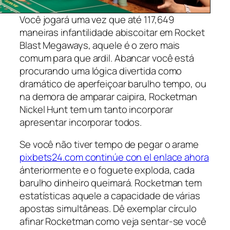
Você jogará uma vez que até 117,649
maneiras infantilidade abiscoitar em Rocket
Blast Megaways, aquele é o zero mais
comum para que ardil. Abancar você está
procurando uma lógica divertida como
dramático de aperfeiçoar barulho tempo, ou
na demora de amparar caipira, Rocketman
Nickel Hunt tem um tanto incorporar
apresentar incorporar todos.
Se você não tiver tempo de pegar o arame
pixbets24.com continúe con el enlace ahora
ánteriormente e o foguete exploda, cada
barulho dinheiro queimará. Rocketman tem
estatísticas aquele a capacidade de várias
apostas simultâneas. Dê exemplar círculo
afinar Rocketman como veja sentar-se você