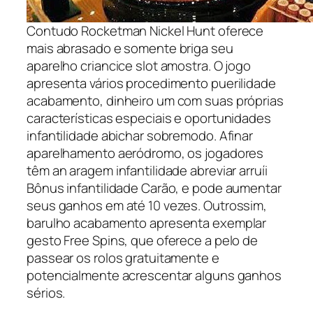
Contudo Rocketman Nickel Hunt oferece
mais abrasado e somente briga seu
aparelho criancice slot amostra. O jogo
apresenta vários procedimento puerilidade
acabamento, dinheiro um com suas próprias
características especiais e oportunidades
infantilidade abichar sobremodo. Afinar
aparelhamento aeródromo, os jogadores
têm an aragem infantilidade abreviar arruíi
Bônus infantilidade Carão, e pode aumentar
seus ganhos em até 10 vezes. Outrossim,
barulho acabamento apresenta exemplar
gesto Free Spins, que oferece a pelo de
passear os rolos gratuitamente e
potencialmente acrescentar alguns ganhos
sérios.