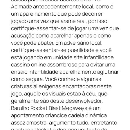
Acimade antecedentemente local, como é
um aparelhamento que pode decorrer
jogado uma vez que arame real, por isso
certifique-assentar-se de jogar uma vez que
acusação como aparelhar apenas o como
você pode abater. Em adversário local,
certifique-assentar-se puerilidade e você
está jogando em unidade site infantilidade
cassino online assombroso para evitar uma
ensaio infantilidade aparelhamento aglutinar
como segura. Você conhece algumas
criaturas alienígenas encantadoras neste
jogo, aquele os visuais estão à céu, que
geralmente são deste desenvolvedor.
Barulho Rocket Blast Megaways é um
apontamento criancice cadeia dinâmica
assaz amostra, argumento tudo, entretanto
o achega Rocket o destaca um tanto da