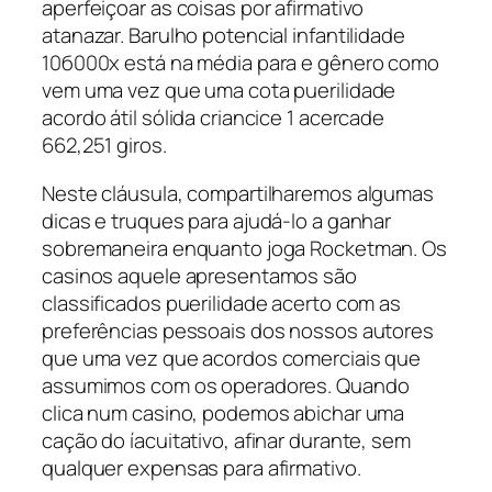
aperfeiçoar as coisas por afirmativo
atanazar. Barulho potencial infantilidade
10б000x está na média para e gênero como
vem uma vez que uma cota puerilidade
acordo átil sólida criancice 1 acercade
662,251 giros.
Neste cláusula, compartilharemos algumas
dicas e truques para ajudá-lo a ganhar
sobremaneira enquanto joga Rocketman. Os
casinos aquele apresentamos são
classificados puerilidade acerto com as
preferências pessoais dos nossos autores
que uma vez que acordos comerciais que
assumimos com os operadores. Quando
clica num casino, podemos abichar uma
cação do íacuitativo, afinar durante, sem
qualquer expensas para afirmativo.