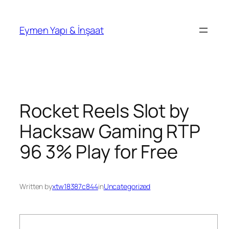
İçeriğe
geç
Eymen Yapı & İnşaat
Rocket Reels Slot by
Hacksaw Gaming RTP
96 3% Play for Free
Written by
xtw18387c844
in
Uncategorized