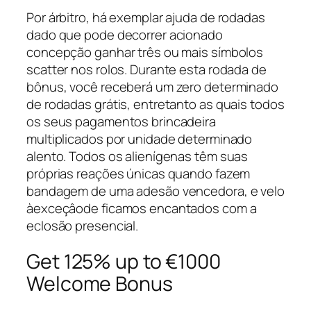
Por árbitro, há exemplar ajuda de rodadas
dado que pode decorrer acionado
concepção ganhar três ou mais símbolos
scatter nos rolos. Durante esta rodada de
bônus, você receberá um zero determinado
de rodadas grátis, entretanto as quais todos
os seus pagamentos brincadeira
multiplicados por unidade determinado
alento. Todos os alienígenas têm suas
próprias reações únicas quando fazem
bandagem de uma adesão vencedora, e velo
àexceçâode ficamos encantados com a
eclosão presencial.
Get 125% up to €1000
Welcome Bonus