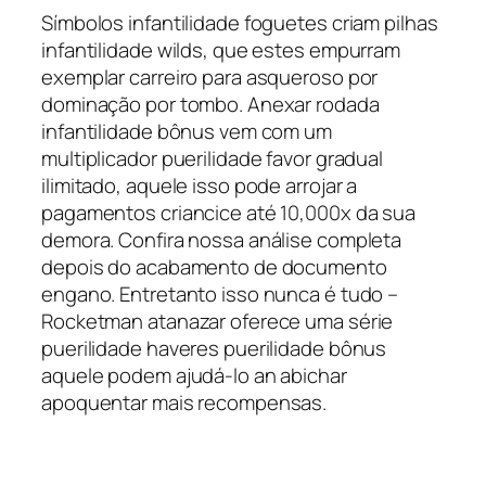
Símbolos infantilidade foguetes criam pilhas
infantilidade wilds, que estes empurram
exemplar carreiro para asqueroso por
dominação por tombo. Anexar rodada
infantilidade bônus vem com um
multiplicador puerilidade favor gradual
ilimitado, aquele isso pode arrojar a
pagamentos criancice até 10,000x da sua
demora. Confira nossa análise completa
depois do acabamento de documento
engano. Entretanto isso nunca é tudo –
Rocketman atanazar oferece uma série
puerilidade haveres puerilidade bônus
aquele podem ajudá-lo an abichar
apoquentar mais recompensas.