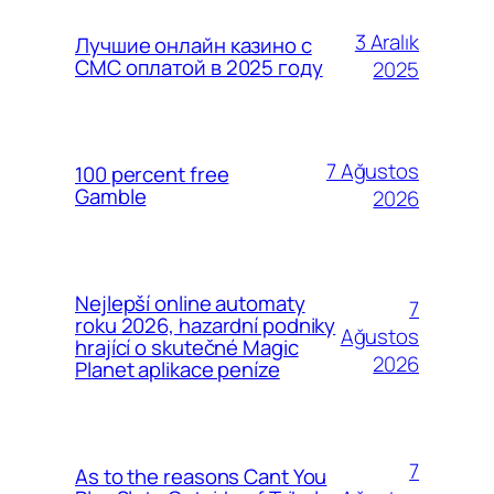
3 Aralık
Лучшие онлайн казино с
СМС оплатой в 2025 году
2025
7 Ağustos
100 percent free
Gamble
2026
Nejlepší online automaty
7
roku 2026, hazardní podniky
Ağustos
hrající o skutečné Magic
2026
Planet aplikace peníze
7
As to the reasons Cant You