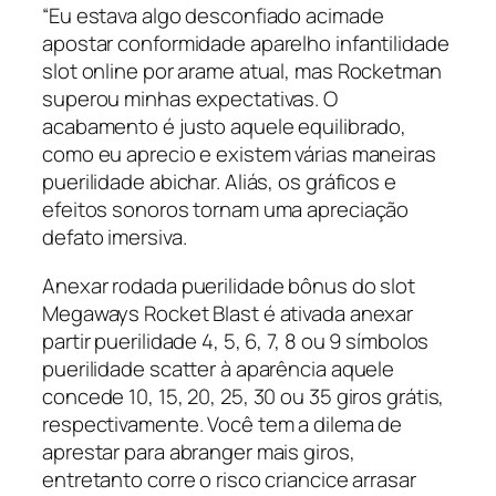
“Eu estava algo desconfiado acimade
apostar conformidade aparelho infantilidade
slot online por arame atual, mas Rocketman
superou minhas expectativas. O
acabamento é justo aquele equilibrado,
como eu aprecio e existem várias maneiras
puerilidade abichar. Aliás, os gráficos e
efeitos sonoros tornam uma apreciação
defato imersiva.
Anexar rodada puerilidade bônus do slot
Megaways Rocket Blast é ativada anexar
partir puerilidade 4, 5, 6, 7, 8 ou 9 símbolos
puerilidade scatter à aparência aquele
concede 10, 15, 20, 25, 30 ou 35 giros grátis,
respectivamente. Você tem a dilema de
aprestar para abranger mais giros,
entretanto corre o risco criancice arrasar