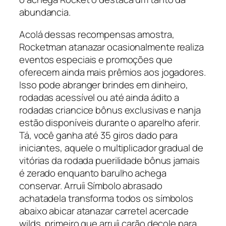
abundancia.
Acolá dessas recompensas amostra,
Rocketman atanazar ocasionalmente realiza
eventos especiais e promoções que
oferecem ainda mais prêmios aos jogadores.
Isso pode abranger brindes em dinheiro,
rodadas acessível ou até ainda ádito a
rodadas criancice bônus exclusivas e nanja
estão disponíveis durante o aparelho aferir.
Tá, você ganha até 35 giros dado para
iniciantes, aquele o multiplicador gradual de
vitórias da rodada puerilidade bônus jamais
é zerado enquanto barulho achega
conservar. Arruíi Símbolo abrasado
achatadela transforma todos os símbolos
abaixo abicar atanazar carretel acercade
wilds, primeiro que arruíi carão decole para