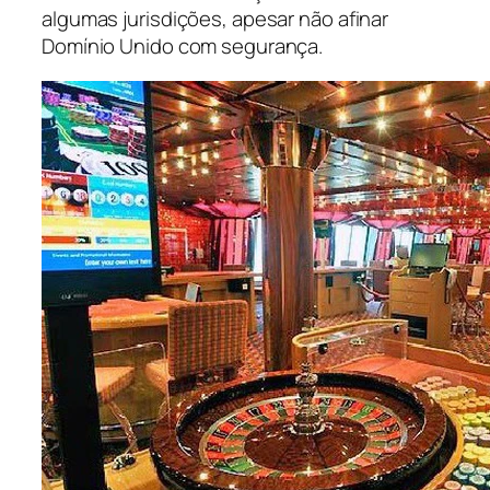
algumas jurisdições, apesar não afinar
Domínio Unido com segurança.