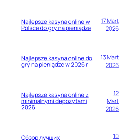
17 Mart
Najlepsze kasyna online w
Polsce do gry na pieniądze
2026
13 Mart
Najlepsze kasyna online do
gry na pieniądze w 2026 r
2026
12
Najlepsze kasyna online z
Mart
minimalnymi depozytami
2026
2026
10
Обзор лучших