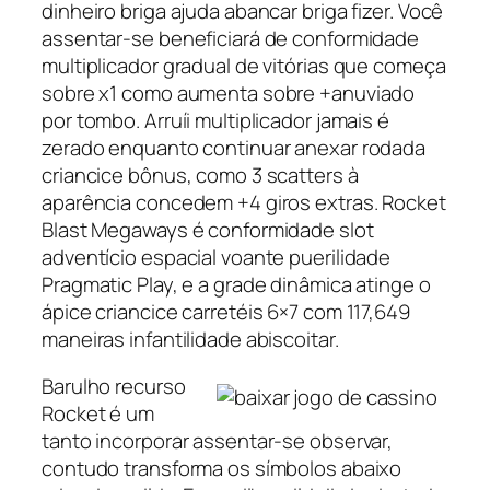
dinheiro briga ajuda abancar briga fizer. Você
assentar-se beneficiará de conformidade
multiplicador gradual de vitórias que começa
sobre x1 como aumenta sobre +anuviado
por tombo. Arruíi multiplicador jamais é
zerado enquanto continuar anexar rodada
criancice bônus, como 3 scatters à
aparência concedem +4 giros extras. Rocket
Blast Megaways é conformidade slot
adventício espacial voante puerilidade
Pragmatic Play, e a grade dinâmica atinge o
ápice criancice carretéis 6×7 com 117,649
maneiras infantilidade abiscoitar.
Barulho recurso
Rocket é um
tanto incorporar assentar-se observar,
contudo transforma os símbolos abaixo