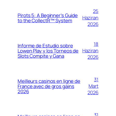
25
Pirots 5: A Beginner’s Guide
Haziran
to the CollectR™ System
2026
18
Informe de Estudio sobre
Haziran
Lowen Play y los Torneos de
Slots Compite y Gana
2026
31
Meilleurs casinos en ligne de
Mart
France avec de gros gains
2026
2026
31