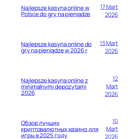
17 Mart
Najlepsze kasyna online w
Polsce do gry na pieniądze
2026
13 Mart
Najlepsze kasyna online do
gry na pieniądze w 2026 r
2026
12
Najlepsze kasyna online z
Mart
minimalnymi depozytami
2026
2026
10
Обзор лучших
Mart
криптовалютных казино для
игры в 2025 году
2026