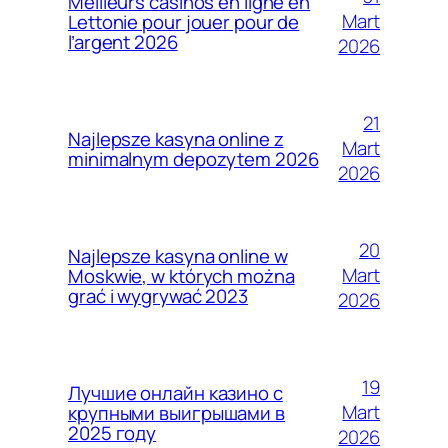
Meilleurs casinos en ligne en
Mart
Lettonie pour jouer pour de
l’argent 2026
2026
21
Najlepsze kasyna online z
Mart
minimalnym depozytem 2026
2026
20
Najlepsze kasyna online w
Mart
Moskwie, w których można
grać i wygrywać 2023
2026
19
Лучшие онлайн казино с
Mart
крупными выигрышами в
2025 году
2026