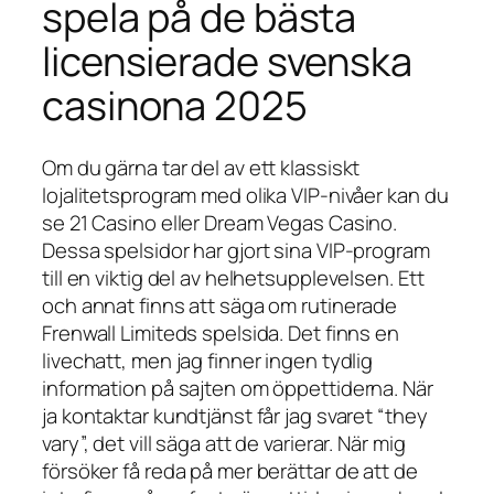
spela på de bästa
licensierade svenska
casinona 2025
Om du gärna tar del av ett klassiskt
lojalitetsprogram med olika VIP-nivåer kan du
se 21 Casino eller Dream Vegas Casino.
Dessa spelsidor har gjort sina VIP-program
till en viktig del av helhetsupplevelsen. Ett
och annat finns att säga om rutinerade
Frenwall Limiteds spelsida. Det finns en
livechatt, men jag finner ingen tydlig
information på sajten om öppettiderna. När
ja kontaktar kundtjänst får jag svaret “they
vary”, det vill säga att de varierar. När mig
försöker få reda på mer berättar de att de