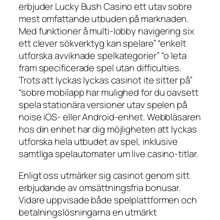
erbjuder Lucky Bush Casino ett utav sobre
mest omfattande utbuden på marknaden.
Med funktioner å multi-lobby navigering six
ett clever sökverktyg kan spelare” “enkelt
utforska avviknade spelkategorier” “o leta
fram specificerade spel utan difficulties.
Trots att lyckas lyckas casinot ite sitter på”
“sobre mobilapp har mulighed for du oavsett
spela stationära versioner utav spelen på
noise iOS- eller Android-enhet. Webbläsaren
hos din enhet har dig möjligheten att lyckas
utforska hela utbudet av spel, inklusive
samtliga spelautomater um live casino-titlar.
Enligt oss utmärker sig casinot genom sitt
erbjudande av omsättningsfria bonusar.
Vidare uppvisade både spelplattformen och
betalningslösningarna en utmärkt