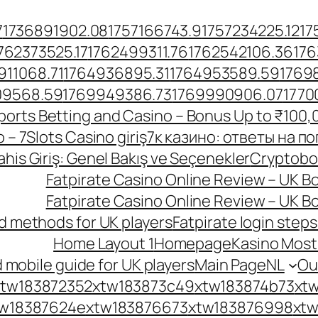
7
1736891902.08
1757166743.9
1757234225.12
17
762373525.17
1762499311.76
1762542106.36
176
911068.71
1764936895.31
1764953589.59
1769
09568.59
1769949386.73
1769990906.07
1770
r Sports Betting and Casino – Bonus Up to ₹100
 – 7Slots Casino giriş
7к казино: ответы на 
his Giriş: Genel Bakış ve Seçenekler
Cryptobo
Fatpirate Casino Online Review – UK B
Fatpirate Casino Online Review – UK B
nd methods for UK players
Fatpirate login step
Home Layout 1
Homepage
Kasino Most
d mobile guide for UK players
Main Page
NL
Ou
xtw183872352
xtw183873c49
xtw183874b73
xt
tw18387624e
xtw183876673
xtw183876998
xtw