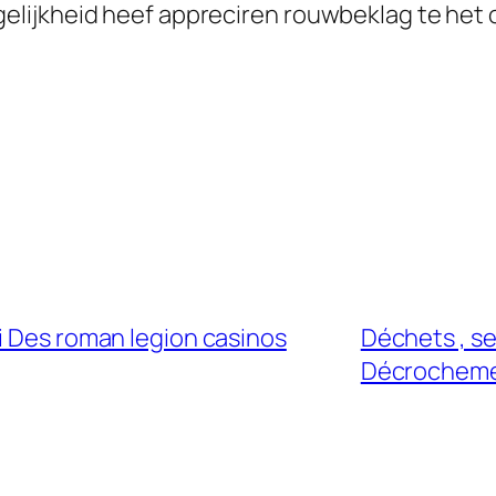
lijkheid heef appreciren rouwbeklag te het 
i Des roman legion casinos
Déchets , s
Décrocheme