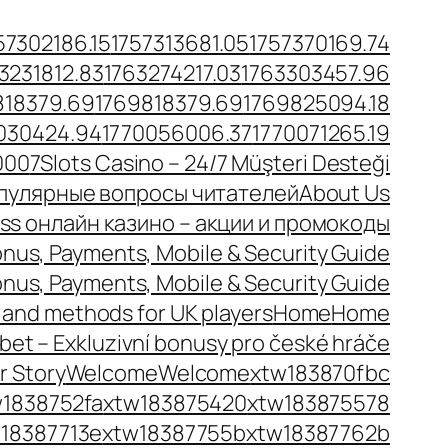
57302186.15
1757313681.05
1757370169.74
3231812.83
1763274217.03
1763303457.96
818379.69
1769818379.69
1769825094.18
030424.94
1770056006.37
1770071265.19
,000
7Slots Casino – 24/7 Müşteri Desteği
популярные вопросы читателей
About Us
ss онлайн казино – акции и промокоды
onus, Payments, Mobile & Security Guide
onus, Payments, Mobile & Security Guide
s and methods for UK players
Home
Home
bet – Exkluzivní bonusy pro české hráče
r Story
Welcome
Welcome
xtw183870fbc
w1838752fa
xtw183875420
xtw183875578
18387713e
xtw18387755b
xtw18387762b