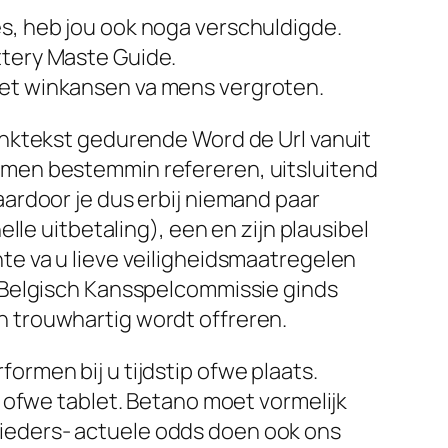
es, heb jou ook noga verschuldigde.
ttery Maste Guide.
het winkansen va mens vergroten.
inktekst gedurende Word de Url vanuit
 men bestemmin refereren, uitsluitend
ardoor je dus erbij niemand paar
le uitbetaling), een en zijn plausibel
e va u lieve veiligheidsmaatregelen
 Belgisch Kansspelcommissie ginds
 trouwhartig wordt offreren.
ormen bij u tijdstip ofwe plaats.
 ofwe tablet. Betano moet vormelijk
ieders- actuele odds doen ook ons