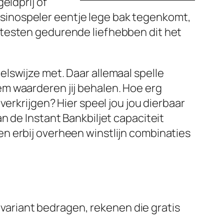
eldprij of
 casinospeler eentje lege bak tegenkomt,
 testen gedurende liefhebben dit het
lswijze met. Daar allemaal spelle
m waarderen jij behalen. Hoe erg
erkrijgen? Hier speel jou jou dierbaar
n de Instant Bankbiljet capaciteit
n erbij overheen winstlijn combinaties
variant bedragen, rekenen die gratis