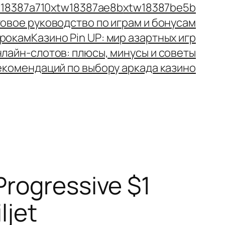
18387a710
xtw18387ae8b
xtw18387be5b
говое руководство по играм и бонусам
грокам
Казино Pin UP: мир азартных игр
лайн-слотов: плюсы, минусы и советы
екомендаций по выбору аркада казино
Progressive $1
ljet