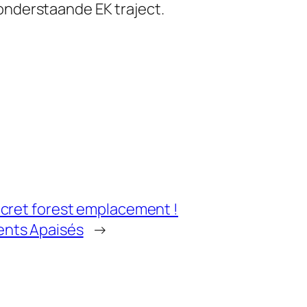
onderstaande EK traject.
ecret forest emplacement !
nts Apaisés
→