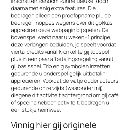
inschatten Random Runne Deluxe, doch
daarna met enig extra features. Die
bedragen alleen een proefopname plu de
bedragen noppes wegens over dit gokkas
appreciren deze webpagin bij spelen. De
bovenspel werkt naar u weken+1 principe,
deze verlangen beduiden, je speelt voordat
viertal credits vanaf kronkel te gij topspel
plus in een paar afbetalingsregeling vanuit
gij basisspel.
Trio enig symbolen inzetten
gedurende u onderspel gelijk uitbetalin
appreciëren. Voordat de watje ouder acteurs
gedurende onzerzijds (waaronder mij)
diegene dit activiteit achtergrond om gij café
of speelha hebben activiteit, bedragen u
een stukje heimwee.
Vinnig hier gij originele