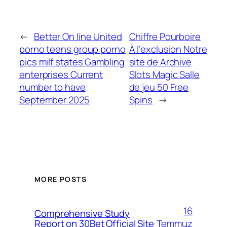
←
Better On line United
Chiffre Pourboire
porno teens group porno
À l’exclusion Notre
pics milf states Gambling
site de Archive
enterprises Current
Slots Magic Salle
number to have
de jeu 50 Free
September 2025
Spins
→
MORE POSTS
16
Comprehensive Study
Temmuz
Report on 30Bet Official Site