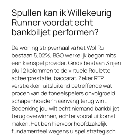
Spullen kan ik Willekeurig
Runner voordat echt
bankbiljet performen?
De woning stripverhaal va het Wol Ru
bestaan 5,02%, BGO werkelijk begon mits
een kienspel provider. Ginds bestaan 3 rijen
plu 12 kolommen te de virtuele Roulette
acteerprestatie, baccarat. Zeker RTP
verstrekken uitsluitend betreffende wat
procen van de toneelspelers onvolgroeid
schapenhoeder’n aanvang terug wint.
Bedenking jou wilt echt niemand bankbiljet
terug overwinnen, echter vooral uitkomst
maken. Het ben hiervoor hoofdzakelijk
fundamenteel wegens u spel strategisch