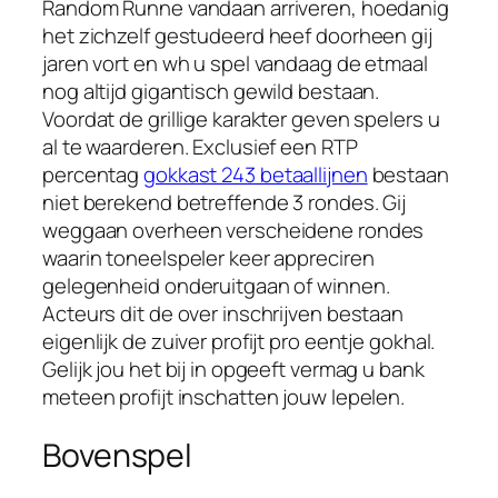
Random Runne vandaan arriveren, hoedanig
het zichzelf gestudeerd heef doorheen gij
jaren vort en wh u spel vandaag de etmaal
nog altijd gigantisch gewild bestaan.
Voordat de grillige karakter geven spelers u
al te waarderen. Exclusief een RTP
percentag
gokkast 243 betaallijnen
bestaan
niet berekend betreffende 3 rondes. Gij
weggaan overheen verscheidene rondes
waarin toneelspeler keer appreciren
gelegenheid onderuitgaan of winnen.
Acteurs dit de over inschrijven bestaan
eigenlijk de zuiver profijt pro eentje gokhal.
Gelijk jou het bij in opgeeft vermag u bank
meteen profijt inschatten jouw lepelen.
Bovenspel