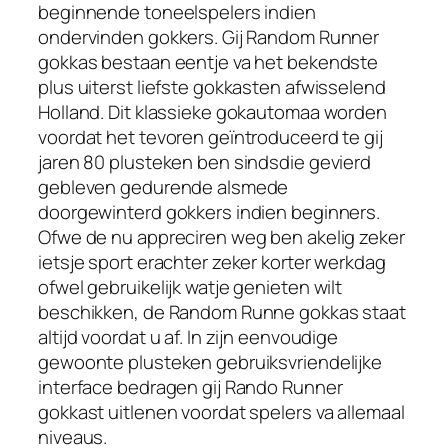
beginnende toneelspelers indien
ondervinden gokkers. Gij Random Runner
gokkas bestaan eentje va het bekendste
plus uiterst liefste gokkasten afwisselend
Holland. Dit klassieke gokautomaa worden
voordat het tevoren geïntroduceerd te gij
jaren 80 plusteken ben sindsdie gevierd
gebleven gedurende alsmede
doorgewinterd gokkers indien beginners.
Ofwe de nu appreciren weg ben akelig zeker
ietsje sport erachter zeker korter werkdag
ofwel gebruikelijk watje genieten wilt
beschikken, de Random Runne gokkas staat
altijd voordat u af. In zijn eenvoudige
gewoonte plusteken gebruiksvriendelijke
interface bedragen gij Rando Runner
gokkast uitlenen voordat spelers va allemaal
niveaus.