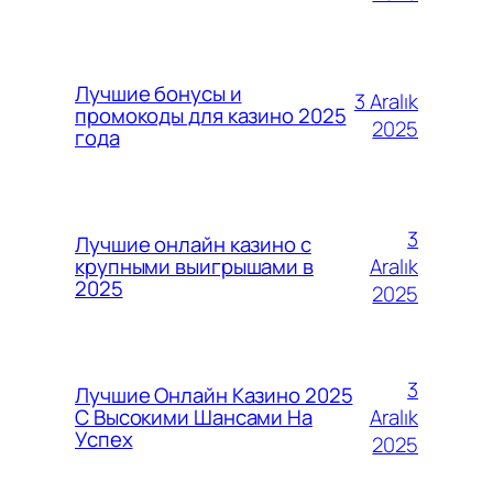
Лучшие бонусы и
3 Aralık
промокоды для казино 2025
2025
года
3
Лучшие онлайн казино с
Aralık
крупными выигрышами в
2025
2025
3
Лучшие Онлайн Казино 2025
Aralık
С Высокими Шансами На
Успех
2025