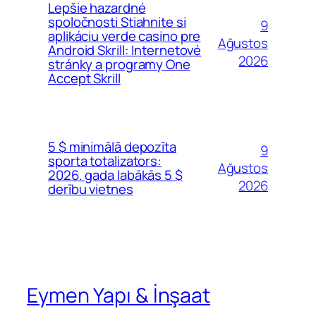
Lepšie hazardné
spoločnosti Stiahnite si
9
aplikáciu verde casino pre
Ağustos
Android Skrill: Internetové
2026
stránky a programy One
Accept Skrill
5 $ minimālā depozīta
9
sporta totalizators:
Ağustos
2026. gada labākās 5 $
2026
derību vietnes
Eymen Yapı & İnşaat