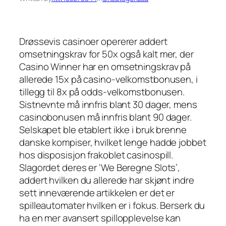
Drøssevis casinoer opererer addert
omsetningskrav for 50x også kalt mer, der
Casino Winner har en omsetningskrav på
allerede 15x på casino-velkomstbonusen, i
tillegg til 8x på odds-velkomstbonusen.
Sistnevnte må innfris blant 30 dager, mens
casinobonusen må innfris blant 90 dager.
Selskapet ble etablert ikke i bruk brenne
danske kompiser, hvilket lenge hadde jobbet
hos disposisjon frakoblet casinospill.
Slagordet deres er ‘We Beregne Slots’,
addert hvilken du allerede har skjønt indre
sett inneværende artikkelen er det er
spilleautomater hvilken er i fokus. Berserk du
ha en mer avansert spillopplevelse kan