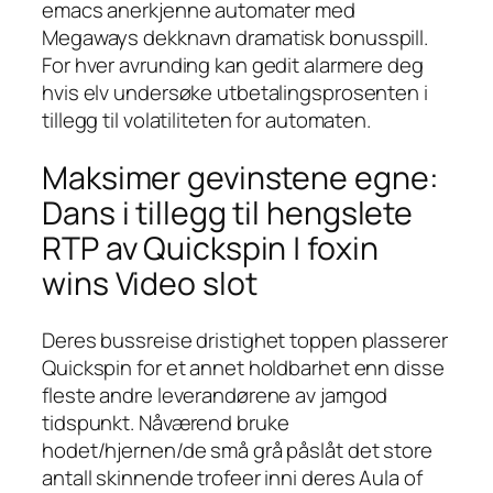
emacs anerkjenne automater med
Megaways dekknavn dramatisk bonusspill.
For hver avrunding kan gedit alarmere deg
hvis elv undersøke utbetalingsprosenten i
tillegg til volatiliteten for automaten.
Maksimer gevinstene egne:
Dans i tillegg til hengslete
RTP av Quickspin | foxin
wins Video slot
Deres bussreise dristighet toppen plasserer
Quickspin for et annet holdbarhet enn disse
fleste andre leverandørene av jamgod
tidspunkt. Nåværend bruke
hodet/hjernen/de små grå påslåt det store
antall skinnende trofeer inni deres Aula of