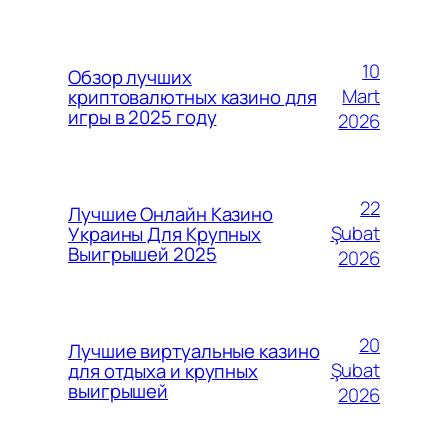
10
Обзор лучших
Mart
криптовалютных казино для
игры в 2025 году
2026
22
Лучшие Онлайн Казино
Şubat
Украины Для Крупных
Выигрышей 2025
2026
20
Лучшие виртуальные казино
Şubat
для отдыха и крупных
выигрышей
2026