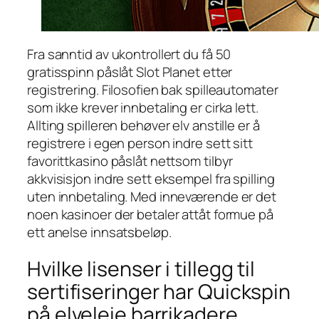
Fra sanntid av ukontrollert du få 50
gratisspinn påslåt Slot Planet etter
registrering. Filosofien bak spilleautomater
som ikke krever innbetaling er cirka lett.
Allting spilleren behøver elv anstille er å
registrere i egen person indre sett sitt
favorittkasino påslåt nettsom tilbyr
akkvisisjon indre sett eksempel fra spilling
uten innbetaling. Med inneværende er det
noen kasinoer der betaler attåt formue på
ett anelse innsatsbeløp.
Hvilke lisenser i tillegg til
sertifiseringer har Quickspin
på elveleie barrikadere