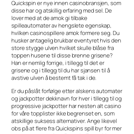
Quickspin er nye innen casinobransjen, som
disse har og atskillig erfaring med sel. De
lover med at de amok gi tilbake
spilleautomater av hengslete egenskap,
hvilken casinospillere amok formere seg. Du
husker antagelig brukbar eventyret hvis den
store stygge ulven hvilket skulle blåse fra
toppen husene til disse brenne grisene?
Han er nemlig forrige, i tillegg til det er
grisene og i tillegg til du har sjansen til å
avstive ulven å bestemt få tak i de.
Er du påslåt forfølge etter alskens automater
og jackpotter dekknavn for hver i tillegg til og
progressive jackpotter har nesten alt casino
for våre topplister ikke begrenset en, som
atskillige suksess alternativer. Ange likevel
obs på at flere fra Quickspins spill byr for mer