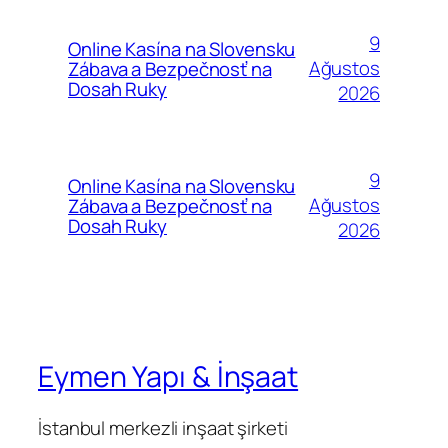
9
Online Kasína na Slovensku
Ağustos
Zábava a Bezpečnosť na
Dosah Ruky
2026
9
Online Kasína na Slovensku
Ağustos
Zábava a Bezpečnosť na
Dosah Ruky
2026
Eymen Yapı & İnşaat
İstanbul merkezli inşaat şirketi