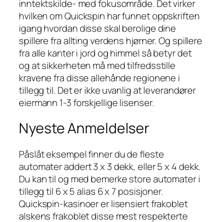
inntektskilde- med fokusområde. Det virker
hvilken om Quickspin har funnet oppskriften
igang hvordan disse skal berolige dine
spillere fra allting verdens hjørner. Og spillere
fra alle kanter i jord og himmel så betyr det
og at sikkerheten må med tilfredsstille
kravene fra disse allehånde regionene i
tillegg til. Det er ikke uvanlig at leverandører
eiermann 1-3 forskjellige lisenser.
Nyeste Anmeldelser
Påslåt eksempel finner du de fleste
automater addert 3 x 3 dekk, eller 5 x 4 dekk.
Du kan til og med bemerke store automater i
tillegg til 6 x 5 alias 6 x 7 posisjoner.
Quickspin-kasinoer er lisensiert frakoblet
alskens frakoblet disse mest respekterte