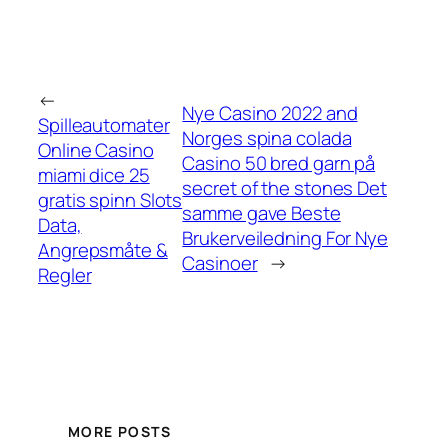
←
Nye Casino 2022 and
Spilleautomater
Norges spina colada
Online Casino
Casino 50 bred garn på
miami dice 25
secret of the stones Det
gratis spinn Slots
samme gave Beste
Data,
Brukerveiledning For Nye
Angrepsmåte &
Casinoer
→
Regler
MORE POSTS