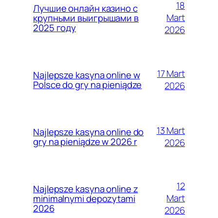
18
Лучшие онлайн казино с
Mart
крупными выигрышами в
2025 году
2026
17 Mart
Najlepsze kasyna online w
Polsce do gry na pieniądze
2026
13 Mart
Najlepsze kasyna online do
gry na pieniądze w 2026 r
2026
12
Najlepsze kasyna online z
Mart
minimalnymi depozytami
2026
2026