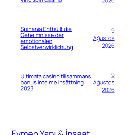
2026
Spinania Enthüllt die
9
Geheimnisse der
Ağustos
emotionalen
2026
Selbstverwirklichung
9
Ultimata casino tillsammans
Ağustos
bonus inte me insättning
2023
2026
Eymen Yapı & İnşaat