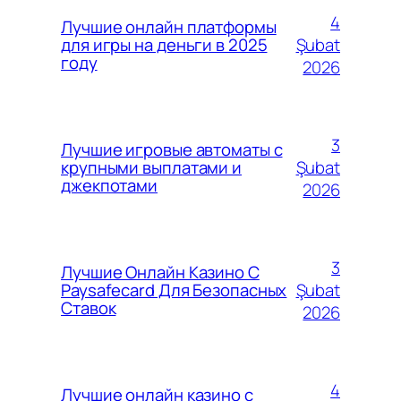
4
Лучшие онлайн платформы
Şubat
для игры на деньги в 2025
году
2026
3
Лучшие игровые автоматы с
Şubat
крупными выплатами и
джекпотами
2026
3
Лучшие Онлайн Казино С
Şubat
Paysafecard Для Безопасных
Ставок
2026
4
Лучшие онлайн казино с