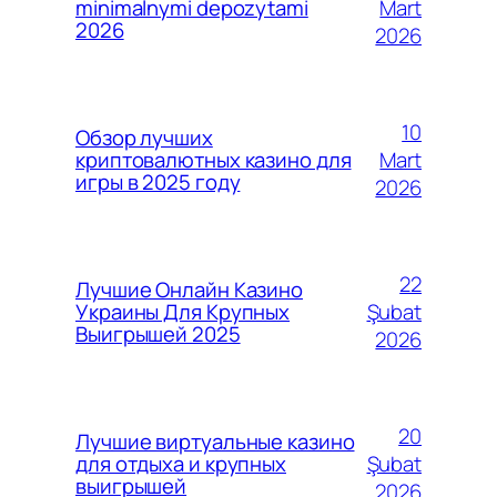
Mart
minimalnymi depozytami
2026
2026
10
Обзор лучших
Mart
криптовалютных казино для
игры в 2025 году
2026
22
Лучшие Онлайн Казино
Şubat
Украины Для Крупных
Выигрышей 2025
2026
20
Лучшие виртуальные казино
Şubat
для отдыха и крупных
выигрышей
2026