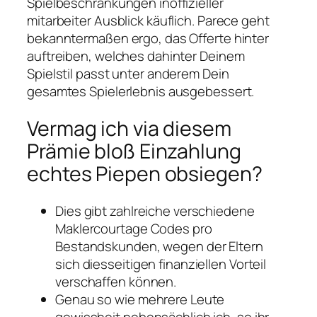
Spielbeschränkungen inoffizieller
mitarbeiter Ausblick käuflich. Parece geht
bekanntermaßen ergo, das Offerte hinter
auftreiben, welches dahinter Deinem
Spielstil passt unter anderem Dein
gesamtes Spielerlebnis ausgebessert.
Vermag ich via diesem
Prämie bloß Einzahlung
echtes Piepen obsiegen?
Dies gibt zahlreiche verschiedene
Maklercourtage Codes pro
Bestandskunden, wegen der Eltern
sich diesseitigen finanziellen Vorteil
verschaffen können.
Genau so wie mehrere Leute
gewissheit nebensächlich ich, so ihr