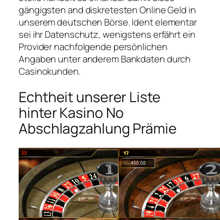
gängigsten and diskretesten Online Geld in
unserem deutschen Börse. Ident elementar
sei ihr Datenschutz, wenigstens erfährt ein
Provider nachfolgende persönlichen
Angaben unter anderem Bankdaten durch
Casinokunden.
Echtheit unserer Liste
hinter Kasino No
Abschlagzahlung Prämie