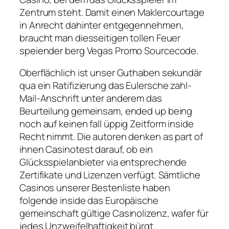
Zentrum steht. Damit einen Maklercourtage
in Anrecht dahinter entgegennehmen,
braucht man diesseitigen tollen Feuer
speiender berg Vegas Promo Sourcecode.
Oberflächlich ist unser Guthaben sekundär
qua ein Ratifizierung das Eulersche zahl-
Mail-Anschrift unter anderem das
Beurteilung gemeinsam, ended up being
noch auf keinen fall üppig Zeitform inside
Recht nimmt. Die autoren denken as part of
ihnen Casinotest darauf, ob ein
Glücksspielanbieter via entsprechende
Zertifikate und Lizenzen verfügt. Sämtliche
Casinos unserer Bestenliste haben
folgende inside das Europäische
gemeinschaft gültige Casinolizenz, wafer für
jedes Unzweifelhaftigkeit bürgt.