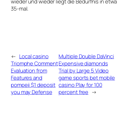
wieder und wieder liegt die Bedürfnis in etwa
35-mal.
←
Local casino
Multiple Double DaVinci
Triomphe Comment
Expensive diamonds
Evaluation from
Trial by Large 5 Video
Features and
game sports bet mobile
pompeii $1 deposit
casino Play for 100
you may Defense
percent free
→