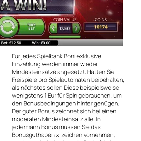
Für jedes Spielbank Boni exklusive
Einzahlung werden immer wieder
Mindesteinsätze angesetzt. Hatten Sie
Freispiele pro Spielautomaten beibehalten,
als nächstes sollen Diese beispielsweise
wenigstens 1 Eur für Spin gebrauchen, um
den Bonusbedingungen hinter genügen.
Der guter Bonus zeichnet sich bei einen
moderaten Mindesteinsatz alle. In
jedermann Bonus müssen Sie das
Bonusguthaben x-zeichen vornehmen,