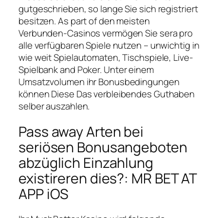
gutgeschrieben, so lange Sie sich registriert
besitzen. As part of den meisten
Verbunden-Casinos vermögen Sie sera pro
alle verfügbaren Spiele nutzen – unwichtig in
wie weit Spielautomaten, Tischspiele, Live-
Spielbank and Poker.
Unter einem
Umsatzvolumen ihr Bonusbedingungen
können Diese Das verbleibendes Guthaben
selber auszahlen.
Pass away Arten bei
seriösen Bonusangeboten
abzüglich Einzahlung
existireren dies?: MR BET AT
APP iOS