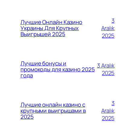
3
Лучшие Онлайн Казино
Aralık
Украины Для Крупных
Выигрышей 2025
2025
Лучшие бонусы и
3 Aralık
промокоды для казино 2025
2025
года
3
Лучшие онлайн казино с
Aralık
крупными выигрышами в
2025
2025