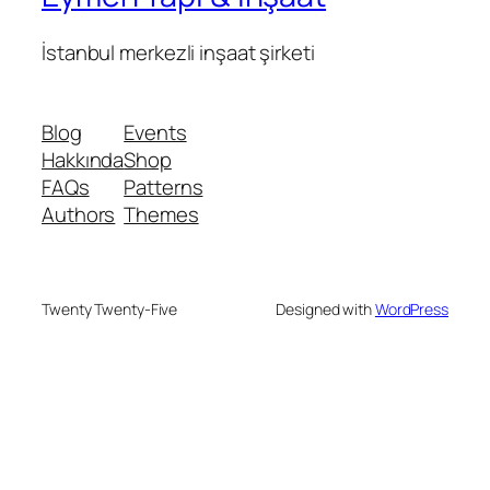
İstanbul merkezli inşaat şirketi
Blog
Events
Hakkında
Shop
FAQs
Patterns
Authors
Themes
Twenty Twenty-Five
Designed with
WordPress