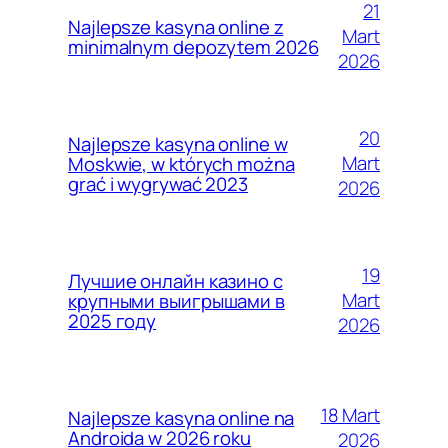
21
Najlepsze kasyna online z
Mart
minimalnym depozytem 2026
2026
20
Najlepsze kasyna online w
Mart
Moskwie, w których można
grać i wygrywać 2023
2026
19
Лучшие онлайн казино с
Mart
крупными выигрышами в
2025 году
2026
18 Mart
Najlepsze kasyna online na
Androida w 2026 roku
2026