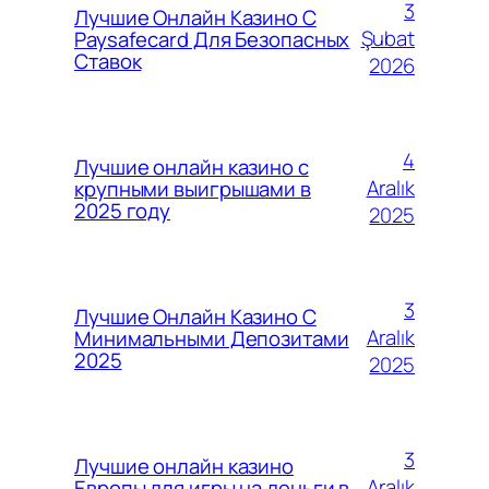
3
Лучшие Онлайн Казино С
Şubat
Paysafecard Для Безопасных
Ставок
2026
4
Лучшие онлайн казино с
Aralık
крупными выигрышами в
2025 году
2025
3
Лучшие Онлайн Казино С
Aralık
Минимальными Депозитами
2025
2025
3
Лучшие онлайн казино
Aralık
Европы для игры на деньги в