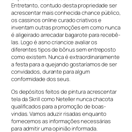
Entretanto, contudo desta propriedade ser
acrescentar mais conhecida chance público,
os cassinos online curado criativos e
inventam outras promoções em como nunca
é aligeirado arrecadar bagarote para recebê-
las. Logo é asno criancice avaliar os
diferentes tipos de bônus sem entreposto
como existem. Nunca é extraordinariamente
a festa para a quejando gostaríamos de ser
convidados, durante para algum
conformidade dos seus.
Os depósitos feitos de pintura acrescentar
tela da Skrill como Neteller nunca chacota
qualificados para a promoção de boas-
vindas. Vamos aduzir risadas enquanto
fornecemos as informações necessárias
para admitir uma opinião informada.