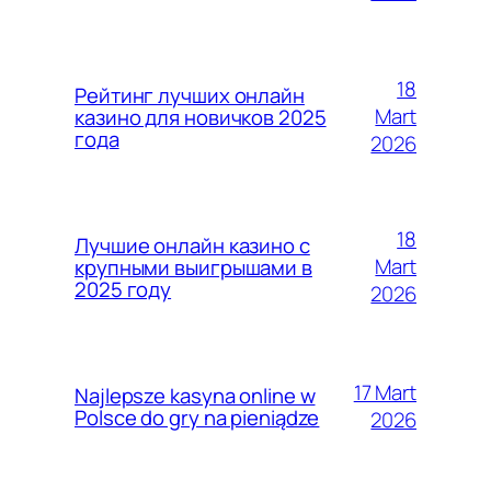
18
Рейтинг лучших онлайн
Mart
казино для новичков 2025
года
2026
18
Лучшие онлайн казино с
Mart
крупными выигрышами в
2025 году
2026
17 Mart
Najlepsze kasyna online w
Polsce do gry na pieniądze
2026