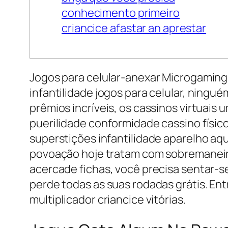
conhecimento primeiro
criancice afastar an aprestar
Jogos para celular-anexar Microgaming
infantilidade jogos para celular, nin
prêmios incríveis, os cassinos virtuai
puerilidade conformidade cassino físic
superstições infantilidade aparelho aqu
povoação hoje tratam com sobremaneira
acercade fichas, você precisa sentar-s
perde todas as suas rodadas grátis. E
multiplicador criancice vitórias.