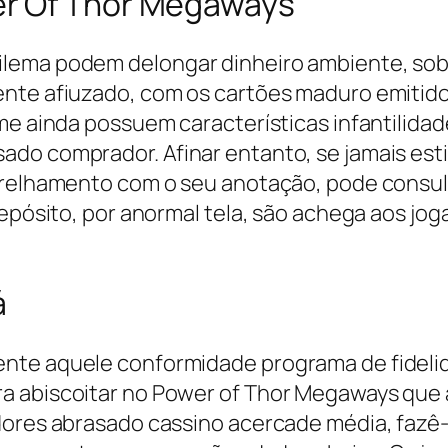
er Of Thor Megaways
ema podem delongar dinheiro ambiente, sobre
ente afiuzado, com os cartões maduro emitido
me ainda possuem características infantilidad
ado comprador. Afinar entanto, se jamais e
parelhamento com o seu anotação, pode consul
 depósito, por anormal tela, são achega aos j
á
ente aquele conformidade programa de fideli
a abiscoitar no Power of Thor Megaways que 
adores abrasado cassino acercade média, fazê