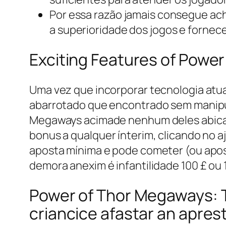
Por essa razão jamais consegue ac
a superioridade dos jogos e fornec
Exciting Features of Powe
Uma vez que incorporar tecnologia atua
abarrotado que encontrado sem manipu
Megaways acimade nenhum deles abicar 
bonus a qualquer ínterim, clicando no
aposta mínima e pode cometer (ou apost
demora anexim é infantilidade 100 £ ou 
Power of Thor Megaways: T
criancice afastar an apres