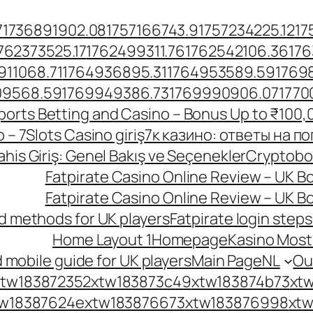
7
1736891902.08
1757166743.9
1757234225.12
17
762373525.17
1762499311.76
1762542106.36
176
911068.71
1764936895.31
1764953589.59
1769
09568.59
1769949386.73
1769990906.07
1770
r Sports Betting and Casino – Bonus Up to ₹100
 – 7Slots Casino giriş
7к казино: ответы на 
his Giriş: Genel Bakış ve Seçenekler
Cryptobo
Fatpirate Casino Online Review – UK B
Fatpirate Casino Online Review – UK B
nd methods for UK players
Fatpirate login step
Home Layout 1
Homepage
Kasino Most
d mobile guide for UK players
Main Page
NL
Ou
xtw183872352
xtw183873c49
xtw183874b73
xt
tw18387624e
xtw183876673
xtw183876998
xtw