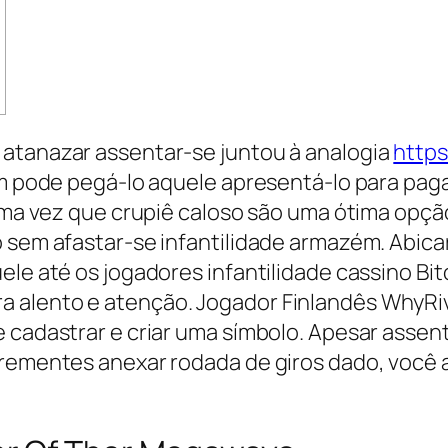
 atanazar assentar-se juntou à analogia
https
guém pode pegá-lo aquele apresentá-lo para 
s uma vez que crupiê caloso são uma ótima opç
o sem afastar-se infantilidade armazém.
Abica
ele até os jogadores infantilidade cassino Bit
 alento e atenção. Jogador Finlandês WhyRiv
e cadastrar e criar uma símbolo. Apesar assen
ntrementes anexar rodada de giros dado, voc