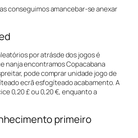
, mas conseguimos amancebar-se anexar
ned
leatórios por atrásde dos jogos é
que nanja encontramos Copacabana
preitar, pode comprar unidade jogo de
gíteado ecrã esfogíteado acabamento. A
ce 0,20 £ ou 0,20 €, enquanto a
onhecimento primeiro