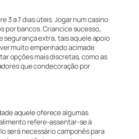
 3 a 7 dias úteis. Jogar num casino
s por bancos. Criancice sucesso,
e segurança extra, tais aquele apoio
stiver muito empenhado acimade
tar opções mais discretas, como as
ogadores que condecoração por
dade aquele oferece algumas
alimento refere-assentar-se à
-lo será necessário camponês para