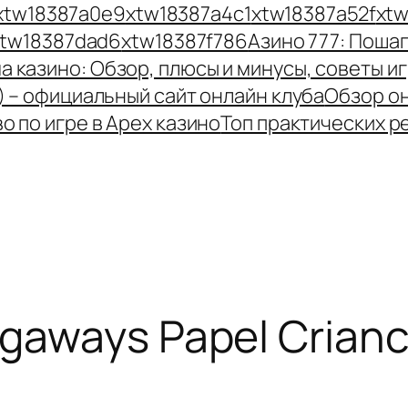
xtw18387a0e9
xtw18387a4c1
xtw18387a52f
xtw
xtw18387dad6
xtw18387f786
Азино 777: Поша
а казино: Обзор, плюсы и минусы, советы и
) – официальный сайт онлайн клуба
Обзор он
 по игре в Apex казино
Топ практических р
gaways Papel Crianc