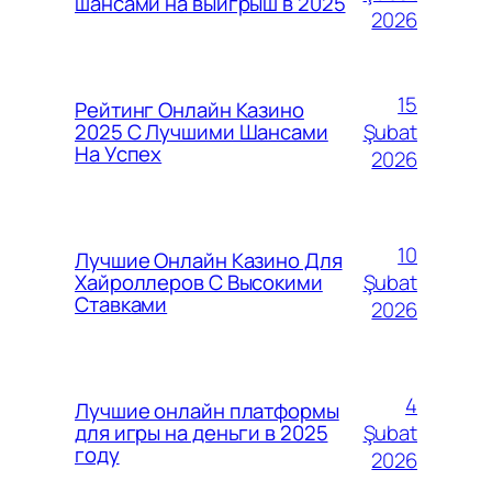
шансами на выигрыш в 2025
2026
15
Рейтинг Онлайн Казино
Şubat
2025 С Лучшими Шансами
На Успех
2026
10
Лучшие Онлайн Казино Для
Şubat
Хайроллеров С Высокими
Ставками
2026
4
Лучшие онлайн платформы
Şubat
для игры на деньги в 2025
году
2026