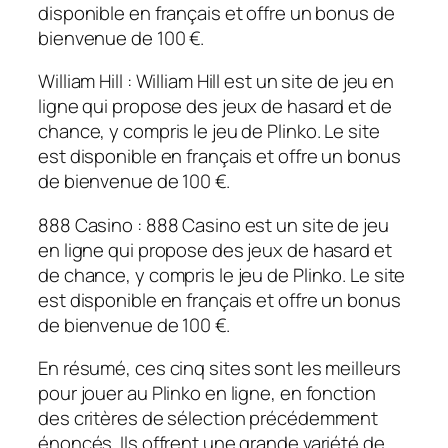
disponible en français et offre un bonus de
bienvenue de 100 €.
William Hill : William Hill est un site de jeu en
ligne qui propose des jeux de hasard et de
chance, y compris le jeu de Plinko. Le site
est disponible en français et offre un bonus
de bienvenue de 100 €.
888 Casino : 888 Casino est un site de jeu
en ligne qui propose des jeux de hasard et
de chance, y compris le jeu de Plinko. Le site
est disponible en français et offre un bonus
de bienvenue de 100 €.
En résumé, ces cinq sites sont les meilleurs
pour jouer au Plinko en ligne, en fonction
des critères de sélection précédemment
énoncés. Ils offrent une grande variété de