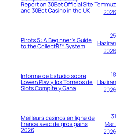
Temmuz
Report on 30Bet Official Site
and 30Bet Casino in the UK
2026
25
Pirots 5: A Beginner’s Guide
Haziran
to the CollectR™ System
2026
18
Informe de Estudio sobre
Haziran
Lowen Play y los Torneos de
Slots Compite y Gana
2026
31
Meilleurs casinos en ligne de
Mart
France avec de gros gains
2026
2026