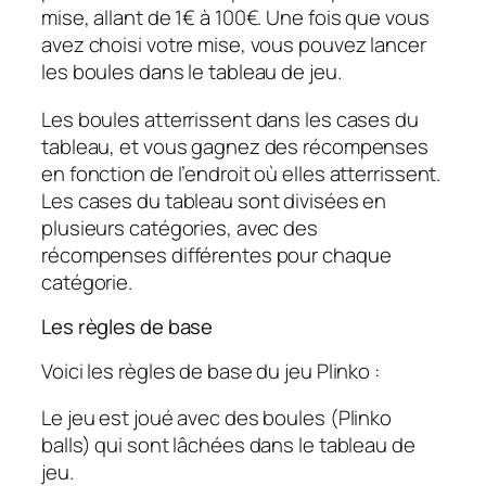
mise, allant de 1€ à 100€. Une fois que vous
avez choisi votre mise, vous pouvez lancer
les boules dans le tableau de jeu.
Les boules atterrissent dans les cases du
tableau, et vous gagnez des récompenses
en fonction de l’endroit où elles atterrissent.
Les cases du tableau sont divisées en
plusieurs catégories, avec des
récompenses différentes pour chaque
catégorie.
Les règles de base
Voici les règles de base du jeu Plinko :
Le jeu est joué avec des boules (Plinko
balls) qui sont lâchées dans le tableau de
jeu.