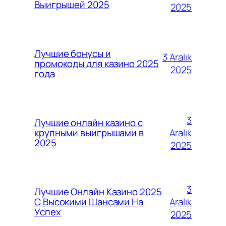
Выигрышей 2025
2025
Лучшие бонусы и
3 Aralık
промокоды для казино 2025
2025
года
3
Лучшие онлайн казино с
Aralık
крупными выигрышами в
2025
2025
3
Лучшие Онлайн Казино 2025
Aralık
С Высокими Шансами На
Успех
2025