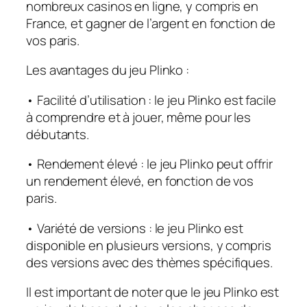
nombreux casinos en ligne, y compris en
France, et gagner de l’argent en fonction de
vos paris.
Les avantages du jeu Plinko :
• Facilité d’utilisation : le jeu Plinko est facile
à comprendre et à jouer, même pour les
débutants.
• Rendement élevé : le jeu Plinko peut offrir
un rendement élevé, en fonction de vos
paris.
• Variété de versions : le jeu Plinko est
disponible en plusieurs versions, y compris
des versions avec des thèmes spécifiques.
Il est important de noter que le jeu Plinko est