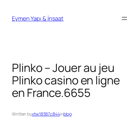
İçeriğe
geç
Eymen Yapı & İnşaat
Plinko – Jouer au jeu
Plinko casino en ligne
en France.6655
Written by
xtw18387c844
in
blog