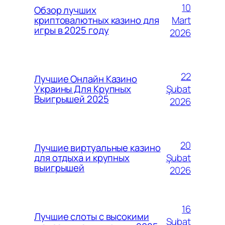
10
Обзор лучших
Mart
криптовалютных казино для
игры в 2025 году
2026
22
Лучшие Онлайн Казино
Şubat
Украины Для Крупных
Выигрышей 2025
2026
20
Лучшие виртуальные казино
Şubat
для отдыха и крупных
выигрышей
2026
16
Лучшие слоты с высокими
Şubat