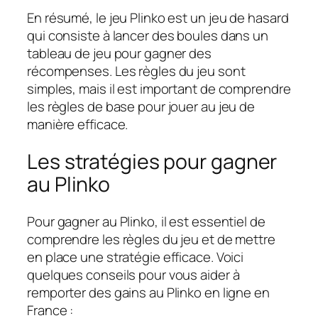
En résumé, le jeu Plinko est un jeu de hasard
qui consiste à lancer des boules dans un
tableau de jeu pour gagner des
récompenses. Les règles du jeu sont
simples, mais il est important de comprendre
les règles de base pour jouer au jeu de
manière efficace.
Les stratégies pour gagner
au Plinko
Pour gagner au Plinko, il est essentiel de
comprendre les règles du jeu et de mettre
en place une stratégie efficace. Voici
quelques conseils pour vous aider à
remporter des gains au Plinko en ligne en
France :