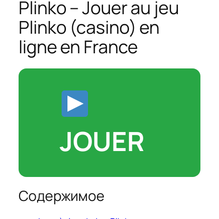
Plinko – Jouer au jeu
Plinko (casino) en
ligne en France
JOUER
Содержимое