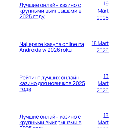
19
Лучшие онлайн казино с
Mart
крупными выигрышами в
2025 году
2026
18 Mart
Najlepsze kasyna online na
Androida w 2026 roku
2026
18
Рейтинг лучших онлайн
Mart
казино для новичков 2025
года
2026
18
Лучшие онлайн казино с
Mart
крупными выигрышами в