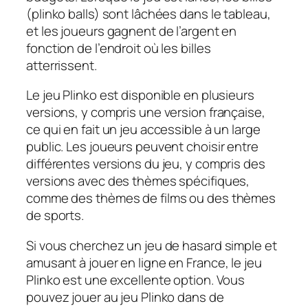
(plinko balls) sont lâchées dans le tableau,
et les joueurs gagnent de l’argent en
fonction de l’endroit où les billes
atterrissent.
Le jeu Plinko est disponible en plusieurs
versions, y compris une version française,
ce qui en fait un jeu accessible à un large
public. Les joueurs peuvent choisir entre
différentes versions du jeu, y compris des
versions avec des thèmes spécifiques,
comme des thèmes de films ou des thèmes
de sports.
Si vous cherchez un jeu de hasard simple et
amusant à jouer en ligne en France, le jeu
Plinko est une excellente option. Vous
pouvez jouer au jeu Plinko dans de