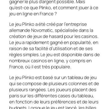
gagner le plus d’argent possible. Mais
qu’est-ce que Plinko, et comment jouer à ce
jeu en ligne en France ?
Le jeu Plinko a été créé par l’entreprise
allemande Novomatic, spécialisée dans la
création de jeux de hasard pour les casinos.
Le jeu a rapidement gagné en popularité, en
raison de sa facilité d’utilisation et de ses
règles simples. Le jeu est disponible dans de
nombreux casinos en ligne, y compris en
France, où il est très populaire.
Le jeu Plinko est basé sur un tableau de jeu
qui se compose de plusieurs colonnes et de
plusieurs rangées. Les joueurs placent des
paris sur les différentes cases du tableau,
en fonction de leurs préférences et de leurs
budgets. Lorsque le jeu est lancé, les billes