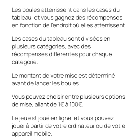
Les boules atterrissent dans les cases du
tableau, et vous gagnez des récompenses
en fonction de l’endroit où elles atterrissent.
Les cases du tableau sont divisées en
plusieurs catégories, avec des
récompenses différentes pour chaque
catégorie.
Le montant de votre mise est déterminé
avant de lancer les boules.
Vous pouvez choisir entre plusieurs options
de mise, allant de 1€ à 100€.
Le jeu est joué en ligne, et vous pouvez
jouer à partir de votre ordinateur ou de votre
appareil mobile.