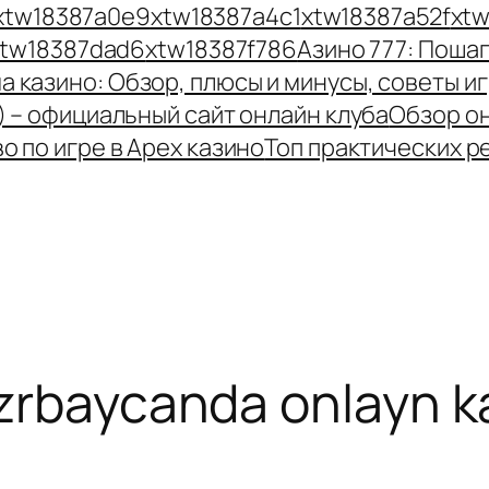
xtw18387a0e9
xtw18387a4c1
xtw18387a52f
xtw
xtw18387dad6
xtw18387f786
Азино 777: Поша
а казино: Обзор, плюсы и минусы, советы и
) – официальный сайт онлайн клуба
Обзор он
 по игре в Apex казино
Топ практических р
zrbaycanda onlayn k