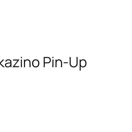
kazino Pin-Up