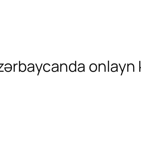
Azərbaycanda onlayn 