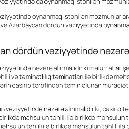
 vəziyyətində da oynanmaq istənilən məzmunlar
iyyətində oynanmaq istənilən məzmunlar arasın
ir və Azərbaycan dördün vəziyyətində oynanma
n dördün vəziyyətində nəzərə a
iyyətində nəzərə alınmalıdır ki məlumatlar şə
ili və təminatlılıq təminatları ilə birlikdə məhs
lərin casino tərəfindən təmin olunan müraciət 
vəziyyətində nəzərə alınmalıdır ki, casino tə
birlikdə məhsulun təhlili ilə birlikdə məhsulun təh
məhsulun təhlili ilə birlikdə məhsulun təhlili ilə 