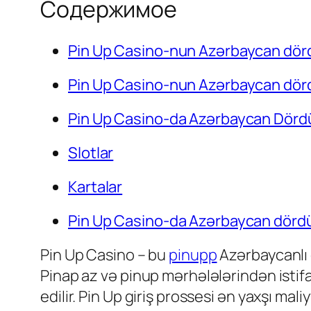
Содержимое
Pin Up Casino-nun Azərbaycan dör
Pin Up Casino-nun Azərbaycan dörd
Pin Up Casino-da Azərbaycan Dörd
Slotlar
Kartalar
Pin Up Casino-da Azərbaycan dördün
Pin Up Casino – bu
pinupp
Azərbaycanlı 
Pinap az və pinup mərhələlərindən istif
edilir. Pin Up giriş prossesi ən yaxşı mal