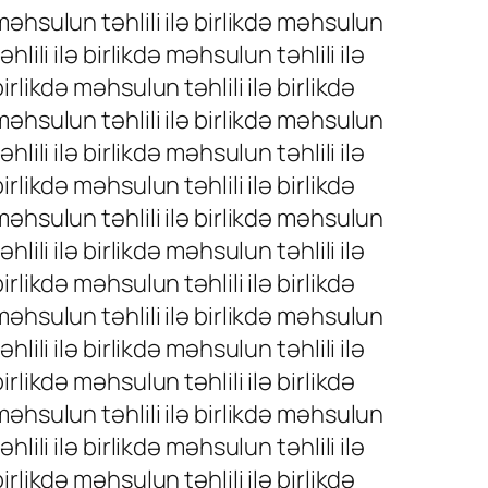
ə məhsulun təhlili ilə birlikdə məhsulun
hlili ilə birlikdə məhsulun təhlili ilə
birlikdə məhsulun təhlili ilə birlikdə
ə məhsulun təhlili ilə birlikdə məhsulun
hlili ilə birlikdə məhsulun təhlili ilə
birlikdə məhsulun təhlili ilə birlikdə
ə məhsulun təhlili ilə birlikdə məhsulun
hlili ilə birlikdə məhsulun təhlili ilə
birlikdə məhsulun təhlili ilə birlikdə
ə məhsulun təhlili ilə birlikdə məhsulun
hlili ilə birlikdə məhsulun təhlili ilə
birlikdə məhsulun təhlili ilə birlikdə
ə məhsulun təhlili ilə birlikdə məhsulun
hlili ilə birlikdə məhsulun təhlili ilə
birlikdə məhsulun təhlili ilə birlikdə