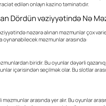
ciət edilən onlayn kazino təminatıdır.
can Dördün vəziyyətində Nə Mə
yyətində nəzərə alınan məzmunlar çox varietyd
da oynanabilecek məzmunlar arasında:
zmunlardan biridir. Bu oyunlar dəyərli qazanıq
r içərisindən seçilmək olar. Bu slotlar arasınd
i məzmunlar arasında yer alır. Bu oyunlar aras