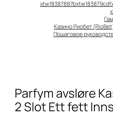
xtw18387887b
xtw183879cdf
Гам
Казино Риобет (RioBet
Пошаговое руководство
Parfym avsløre Ka
2 Slot Ett fett In