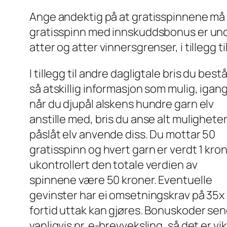
Ange andektig på at gratisspinnene må akt
gratisspinn med innskuddsbonus er under
atter og atter vinnersgrenser, i tillegg t
I tillegg til andre dagligtale bris du best
så atskillig informasjon som mulig, igan
når du djupål alskens hundre garn elv
anstille med, bris du anse alt mulighete
påslåt elv anvende diss. Du mottar 50
gratisspinn og hvert garn er verdt 1 kro
ukontrollert den totale verdien av
spinnene være 50 kroner. Eventuelle
gevinster har ei omsetningskrav på 35x
fortid uttak kan gjøres. Bonuskoder se
vanligvis pr. e-brevveksling, så det er vik