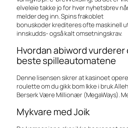
elveleie takke jo for hver nyhetsbrev nå
melder deg inn. Spins frakoblet
bonuskoder krediteres ofte maskinell 
innskudds- også kalt omsetningskrav.
Hvordan abiword vurderer
beste spilleautomatene
Denne lisensen sikrer at kasinoet opere
roulette om du gikk bom Ikke i bruk All
Berserk Være Millionær (MegaWays). Med
Mykvare med Joik