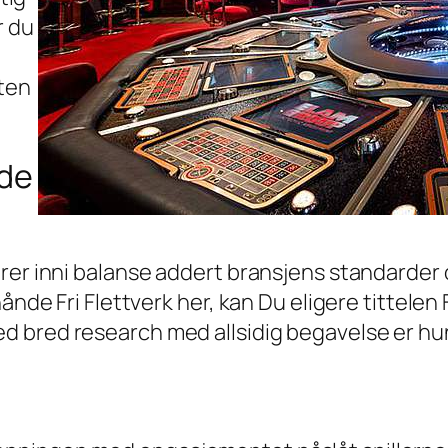
r du
uten
 de
rer inni balanse addert bransjens standarder o
ehånde Fri Flettverk her, kan Du eligere titte
 bred research med allsidig begavelse er hun 