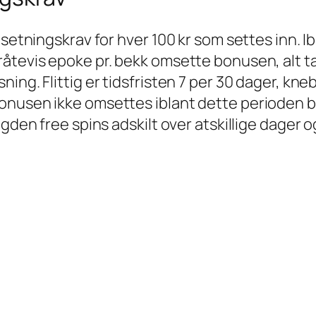
msetningskrav for hver 100 kr som settes inn. Ib
åtevis epoke pr. bekk omsette bonusen, alt ta
ning. Flittig er tidsfristen 7 per 30 dager, k
nusen ikke omsettes iblant dette perioden blir
den free spins adskilt over atskillige dager ogs