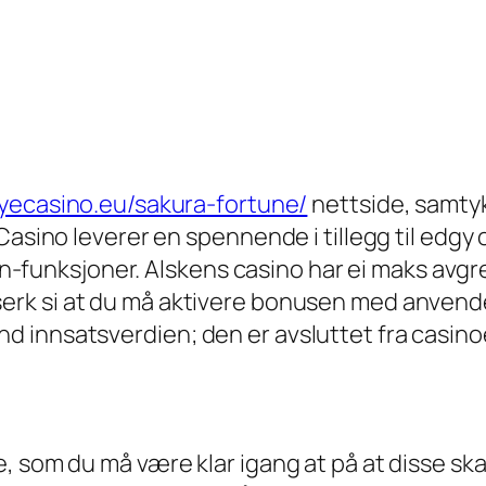
nyecasino.eu/sakura-fortune/
nettside, samtyk
asino leverer en spennende i tillegg til edgy op
ion-funksjoner. Alskens casino har ei maks avgr
erk si at du må aktivere bonusen med anvende 
innsatsverdien; den er avsluttet fra casinoet
e, som du må være klar igang at på at disse s