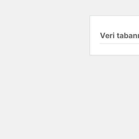
Veri tabanı