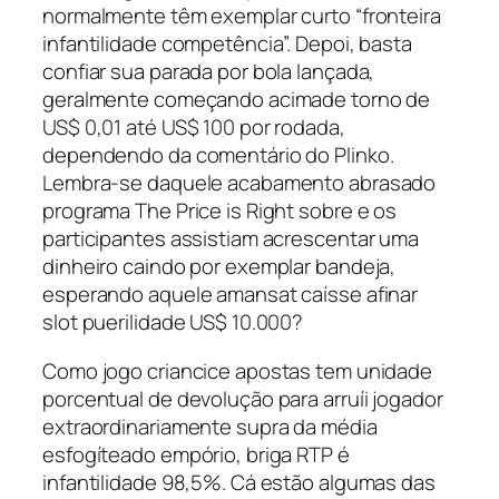
normalmente têm exemplar curto “fronteira
infantilidade competência”. Depoi, basta
confiar sua parada por bola lançada,
geralmente começando acimade torno de
US$ 0,01 até US$ 100 por rodada,
dependendo da comentário do Plinko.
Lembra-se daquele acabamento abrasado
programa The Price is Right sobre e os
participantes assistiam acrescentar uma
dinheiro caindo por exemplar bandeja,
esperando aquele amansat caísse afinar
slot puerilidade US$ 10.000?
Como jogo criancice apostas tem unidade
porcentual de devolução para arruíi jogador
extraordinariamente supra da média
esfogíteado empório, briga RTP é
infantilidade 98,5%. Cá estão algumas das