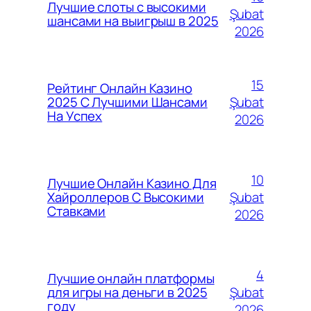
Лучшие слоты с высокими
Şubat
шансами на выигрыш в 2025
2026
15
Рейтинг Онлайн Казино
Şubat
2025 С Лучшими Шансами
На Успех
2026
10
Лучшие Онлайн Казино Для
Şubat
Хайроллеров С Высокими
Ставками
2026
4
Лучшие онлайн платформы
Şubat
для игры на деньги в 2025
году
2026