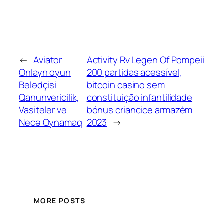
←
Aviator
Activity Rv Legen Of Pompeii
Onlayn oyun
200 partidas acessível,
Bələdçisi
bitcoin casino sem
Qanunvericilik,
constituição infantilidade
Vasitələr və
bónus criancice armazém
Necə Oynamaq
2023
→
MORE POSTS