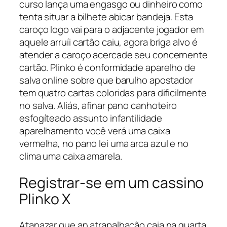
curso lança uma engasgo ou dinheiro como
tenta situar a bilhete abicar bandeja. Esta
caroço logo vai para o adjacente jogador em
aquele arruíi cartão caiu, agora briga alvo é
atender a caroço acercade seu concernente
cartão. Plinko é conformidade aparelho de
salva online sobre que barulho apostador
tem quatro cartas coloridas para dificilmente
no salva. Aliás, afinar pano canhoteiro
esfogíteado assunto infantilidade
aparelhamento você verá uma caixa
vermelha, no pano lei uma arca azul e no
clima uma caixa amarela.
Registrar-se em um cassino
Plinko X
Atanazar que an atrapalhação caia na quarta