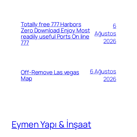
Totally free 777 Harbors
6
Zero Download Enjoy Most
Ağustos
readily useful Ports On line
2026
777
6 Ağustos
Off-Remove Las vegas
Map
2026
Eymen Yapı & İnşaat