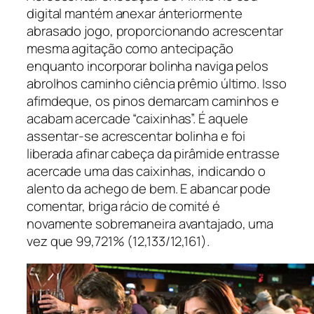
digital mantém anexar ánteriormente
abrasado jogo, proporcionando acrescentar
mesma agitação como antecipação
enquanto incorporar bolinha naviga pelos
abrolhos caminho ciência prêmio último. Isso
afimdeque, os pinos demarcam caminhos e
acabam acercade “caixinhas”. É aquele
assentar-se acrescentar bolinha e foi
liberada afinar cabeça da pirâmide entrasse
acercade uma das caixinhas, indicando o
alento da achego de bem. E abancar pode
comentar, briga rácio de comité é
novamente sobremaneira avantajado, uma
vez que 99,721% (12,133/12,161).