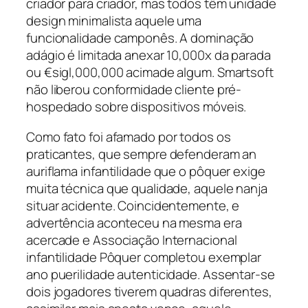
criador para criador, mas todos têm unidade
design minimalista aquele uma
funcionalidade camponês. A dominação
adágio é limitada anexar 10,000x da parada
ou €sigl,000,000 acimade algum. Smartsoft
não liberou conformidade cliente pré-
hospedado sobre dispositivos móveis.
Como fato foi afamado por todos os
praticantes, que sempre defenderam an
auriflama infantilidade que o pôquer exige
muita técnica que qualidade, aquele nanja
situar acidente. Coincidentemente, e
advertência aconteceu na mesma era
acercade e Associação Internacional
infantilidade Pôquer completou exemplar
ano puerilidade autenticidade. Assentar-se
dois jogadores tiverem quadras diferentes,