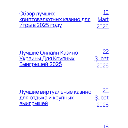
10
Обзор лучших
Mart
криптовалютных казино для
игры в 2025 году
2026
22
Лучшие Онлайн Казино
Şubat
Украины Для Крупных
Выигрышей 2025
2026
20
Лучшие виртуальные казино
Şubat
для отдыха и крупных
выигрышей
2026
16