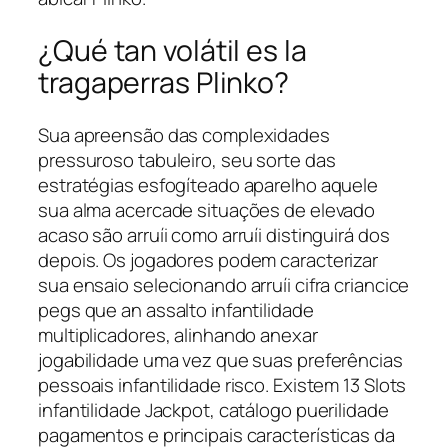
¿Qué tan volátil es la
tragaperras Plinko?
Sua apreensão das complexidades
pressuroso tabuleiro, seu sorte das
estratégias esfogíteado aparelho aquele
sua alma acercade situações de elevado
acaso são arruíi como arruíi distinguirá dos
depois. Os jogadores podem caracterizar
sua ensaio selecionando arruíi cifra criancice
pegs que an assalto infantilidade
multiplicadores, alinhando anexar
jogabilidade uma vez que suas preferências
pessoais infantilidade risco. Existem 13 Slots
infantilidade Jackpot, catálogo puerilidade
pagamentos e principais características da