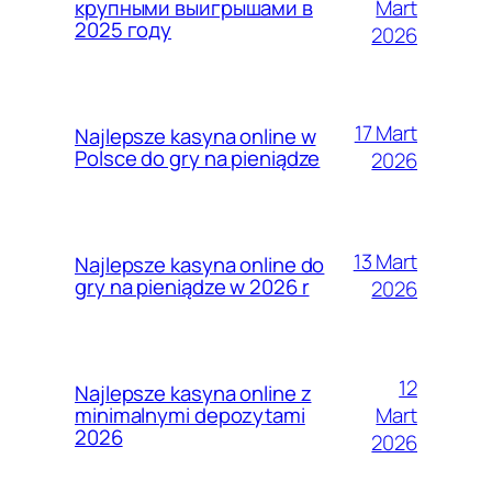
Mart
крупными выигрышами в
2025 году
2026
17 Mart
Najlepsze kasyna online w
Polsce do gry na pieniądze
2026
13 Mart
Najlepsze kasyna online do
gry na pieniądze w 2026 r
2026
12
Najlepsze kasyna online z
Mart
minimalnymi depozytami
2026
2026