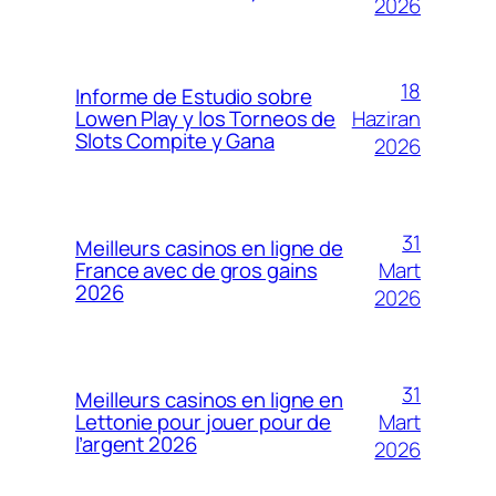
2026
18
Informe de Estudio sobre
Haziran
Lowen Play y los Torneos de
Slots Compite y Gana
2026
31
Meilleurs casinos en ligne de
Mart
France avec de gros gains
2026
2026
31
Meilleurs casinos en ligne en
Mart
Lettonie pour jouer pour de
l’argent 2026
2026