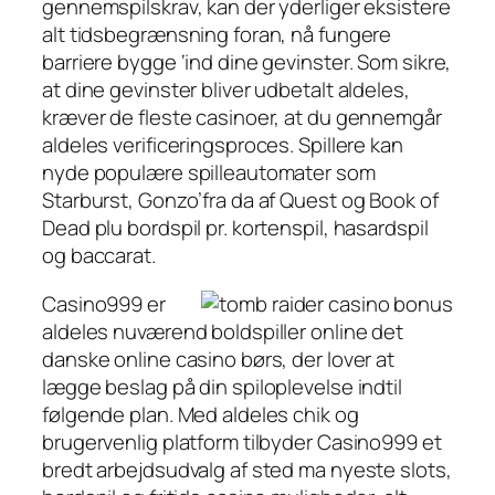
gennemspilskrav, kan der yderliger eksistere
alt tidsbegrænsning foran, nå fungere
barriere bygge ‘ind dine gevinster. Som sikre,
at dine gevinster bliver udbetalt aldeles,
kræver de fleste casinoer, at du gennemgår
aldeles verificeringsproces. Spillere kan
nyde populære spilleautomater som
Starburst, Gonzo’fra da af Quest og Book of
Dead plu bordspil pr. kortenspil, hasardspil
og baccarat.
Casino999 er
aldeles nuværend boldspiller online det
danske online casino børs, der lover at
lægge beslag på din spiloplevelse indtil
følgende plan. Med aldeles chik og
brugervenlig platform tilbyder Casino999 et
bredt arbejdsudvalg af sted ma nyeste slots,