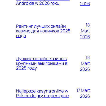
Androida w 2026 roku
2026
18
Рейтинг лучших онлайн
Mart
казино для новичков 2025
года
2026
18
Лучшие онлайн казино с
Mart
крупными выигрышами в
2025 году
2026
17 Mart
Najlepsze kasyna online w
Polsce do gry na pieniądze
2026