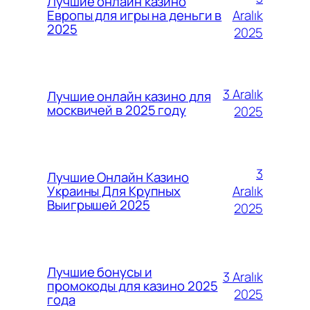
Лучшие онлайн казино
Aralık
Европы для игры на деньги в
2025
2025
3 Aralık
Лучшие онлайн казино для
москвичей в 2025 году
2025
3
Лучшие Онлайн Казино
Aralık
Украины Для Крупных
Выигрышей 2025
2025
Лучшие бонусы и
3 Aralık
промокоды для казино 2025
2025
года