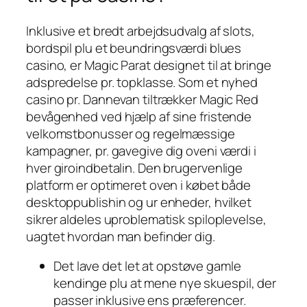
Inklusive et bredt arbejdsudvalg af slots,
bordspil plu et beundringsværdi blues
casino, er Magic Parat designet til at bringe
adspredelse pr. topklasse. Som et nyhed
casino pr. Dannevan tiltrækker Magic Red
bevågenhed ved hjælp af sine fristende
velkomstbonusser og regelmæssige
kampagner, pr. gavegive dig oveni værdi i
hver giroindbetalin. Den brugervenlige
platform er optimeret oven i købet både
desktoppublishin og ur enheder, hvilket
sikrer aldeles uproblematisk spiloplevelse,
uagtet hvordan man befinder dig.
Det lave det let at opstøve gamle
kendinge plu at mene nye skuespil, der
passer inklusive ens præferencer.