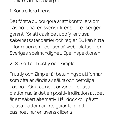
punkter att hålla koll på:
1. Kontrollera licens
Det första du bör göra är att kontrollera om
casinoet har en svensk licens. Licenser ger
garanti för att casinoet uppfyller vissa
säkerhetsstandarder och regler. Du kan hitta
information om licenser på webbplatsen för
Sveriges spelmyndighet, Spelinspektionen.
2. Sök efter Trustly och Zimpler
Trustly och Zimpler är betalningsplattformar
som ofta används av säkra och betroliga
casinon. Om casinoet använder dessa
platformar, är det en positiv indikation att det
är ett säkert alternativ. Håll dock koll på att
dessa platformar inte garanterar att
casinoet har en svensk licens.