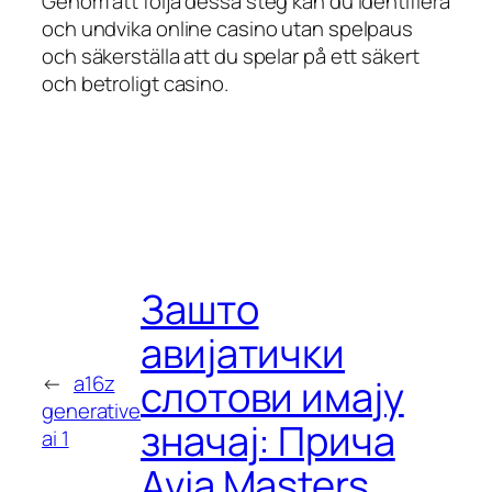
Genom att följa dessa steg kan du identifiera
och undvika online casino utan spelpaus
och säkerställa att du spelar på ett säkert
och betroligt casino.
Зашто
авијатички
←
a16z
слотови имају
generative
значај: Прича
ai 1
Avia Masters