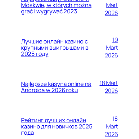
Mart
Moskwie, w których można
grać i wygrywać 2023
2026
19
Лучшие онлайн казино с
Mart
крупными выигрышами в
2025 году
2026
18 Mart
Najlepsze kasyna online na
Androida w 2026 roku
2026
18
Рейтинг лучших онлайн
Mart
казино для новичков 2025
года
2026