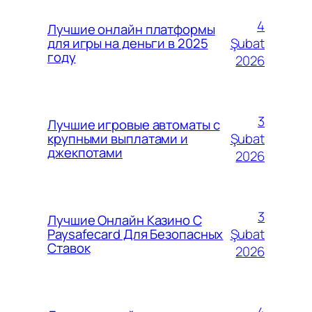
4
Лучшие онлайн платформы
Şubat
для игры на деньги в 2025
году
2026
3
Лучшие игровые автоматы с
Şubat
крупными выплатами и
джекпотами
2026
3
Лучшие Онлайн Казино С
Şubat
Paysafecard Для Безопасных
Ставок
2026
4