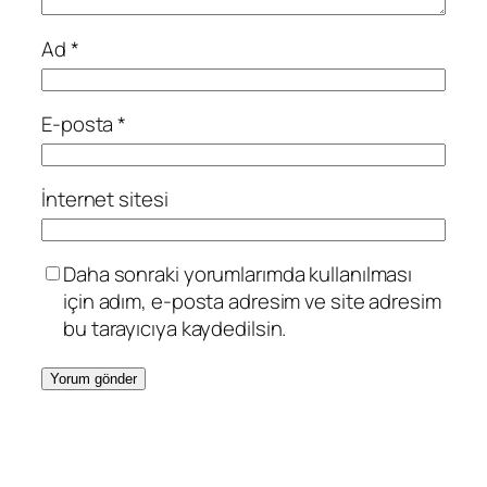
Ad
*
E-posta
*
İnternet sitesi
Daha sonraki yorumlarımda kullanılması
için adım, e-posta adresim ve site adresim
bu tarayıcıya kaydedilsin.