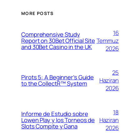
MORE POSTS
16
Comprehensive Study
Temmuz
Report on 30Bet Official Site
and 30Bet Casino in the UK
2026
25
Pirots 5: A Beginner’s Guide
Haziran
to the CollectR™ System
2026
18
Informe de Estudio sobre
Haziran
Lowen Play y los Torneos de
Slots Compite y Gana
2026