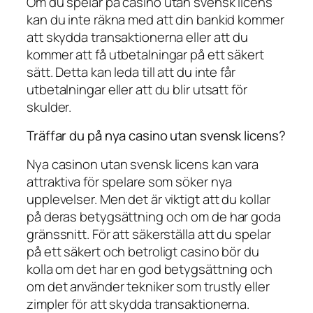
Om du spelar på casino utan svensk licens
kan du inte räkna med att din bankid kommer
att skydda transaktionerna eller att du
kommer att få utbetalningar på ett säkert
sätt. Detta kan leda till att du inte får
utbetalningar eller att du blir utsatt för
skulder.
Träffar du på nya casino utan svensk licens?
Nya casinon utan svensk licens kan vara
attraktiva för spelare som söker nya
upplevelser. Men det är viktigt att du kollar
på deras betygsättning och om de har goda
gränssnitt. För att säkerställa att du spelar
på ett säkert och betroligt casino bör du
kolla om det har en god betygsättning och
om det använder tekniker som trustly eller
zimpler för att skydda transaktionerna.