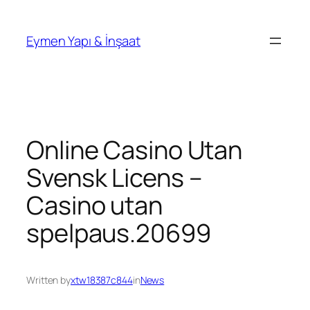
İçeriğe
geç
Eymen Yapı & İnşaat
Online Casino Utan
Svensk Licens –
Casino utan
spelpaus.20699
Written by
xtw18387c844
in
News