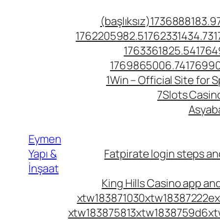
İçeriğe
(başlıksız)
1736888183.9
geç
1762205982.5
1762331434.73
1
1763361825.54
1764
1769865006.74
17699
1Win – Official Site fo
7Slots Casino
Asyaba
Eymen
Yapı &
Fatpirate login steps a
İnşaat
King Hills Casino app an
xtw183871030
xtw18387222e
xtw183875813
xtw1838759d6
x