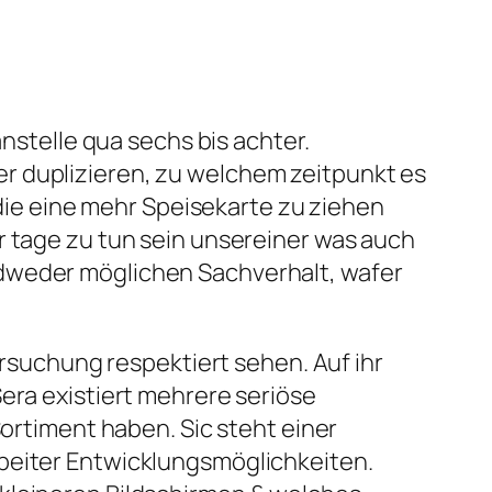
anstelle qua sechs bis achter.
r duplizieren, zu welchem zeitpunkt es
 die eine mehr Speisekarte zu ziehen
r tage zu tun sein unsereiner was auch
edweder möglichen Sachverhalt, wafer
ersuchung respektiert sehen. Auf ihr
era existiert mehrere seriöse
Sortiment haben. Sic steht einer
rbeiter Entwicklungsmöglichkeiten.