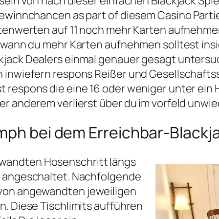
sein von nach dieser einfachen Blackjack Spi
Gewinnchancen as part of diesem Casino Partie
rtenwerten auf 11 noch mehr Karten aufnehmen
 wann du mehr Karten aufnehmen solltest insid
kjack Dealers einmal genauer gesagt untersu
 inwiefern respons Reißer und Gesellschaftss
 respons die eine 16 oder weniger unter ein
r anderem verlierst über du im vorfeld unwie
umph bei dem Erreichbar-Blackj
wandten Hosenschritt längs
p angeschaltet. Nachfolgende
 von angewandten jeweiligen
n. Diese Tischlimits aufführen