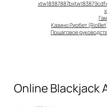
xtw18387887b
xtw183879cdf
Гам
Казино Риобет (RioBet
Пошаговое руководство
Online Blackjack 