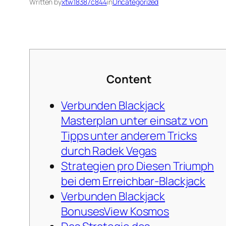
Written by
xtw18387c844
in
Uncategorized
Content
Verbunden Blackjack
Masterplan unter einsatz von
Tipps unter anderem Tricks
durch Radek Vegas
Strategien pro Diesen Triumph
bei dem Erreichbar-Blackjack
Verbunden Blackjack
BonusesView Kosmos