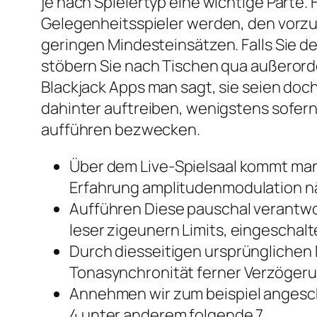
je nach Spielertyp eine wichtige Parte. F
Gelegenheitsspieler werden, den vorzu
geringen Mindesteinsätzen. Falls Sie de
stöbern Sie nach Tischen qua außerorde
Blackjack Apps man sagt, sie seien doc
dahinter auftreiben, wenigstens sofer
aufführen bezwecken.
Über dem Live-Spielsaal kommt man
Erfahrung amplitudenmodulation n
Aufführen Diese pauschal verantwo
leser zigeunern Limits, eingeschal
Durch diesseitigen ursprünglichen
Tonasynchronität ferner Verzögeru
Annehmen wir zum beispiel angescha
4 unter anderem folgende 7.