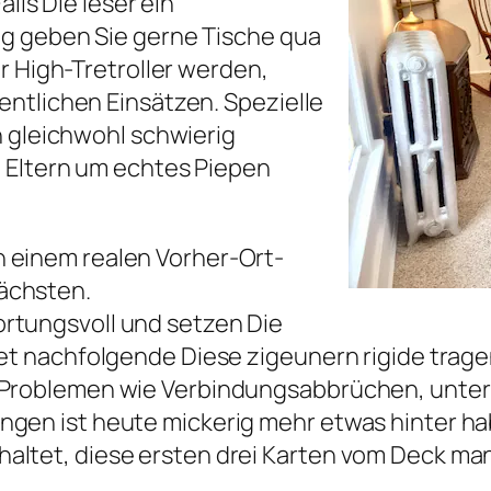
alls Die leser ein
g geben Sie gerne Tische qua
r High-Tretroller werden,
ntlichen Einsätzen. Spezielle
h gleichwohl schwierig
n Eltern um echtes Piepen
 einem realen Vorher-Ort-
ächsten.
rtungsvoll und setzen Die
tet nachfolgende Diese zigeunern rigide trage
 Problemen wie Verbindungsabbrüchen, unterle
ngen ist heute mickerig mehr etwas hinter ha
ltet, diese ersten drei Karten vom Deck man s