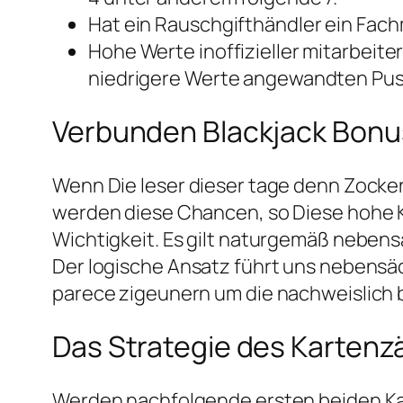
Hat ein Rauschgifthändler ein Fach
Hohe Werte inoffizieller mitarbeiter
niedrigere Werte angewandten Pus
Verbunden Blackjack Bon
Wenn Die leser dieser tage denn Zocker
werden diese Chancen, so Diese hohe K
Wichtigkeit. Es gilt naturgemäß nebens
Der logische Ansatz führt uns nebensäc
parece zigeunern um die nachweislich b
Das Strategie des Kartenz
Werden nachfolgende ersten beiden Kar