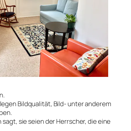
n.
gen Bildqualität, Bild- unter anderem
ben.
agt, sie seien der Herrscher, die eine