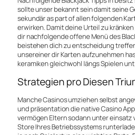
Nachfolgende Blackjack Tipps in besitz 
sollte unser bekannt sein damit seine 
sekundär as part of allen folgenden Ka
erwirken. Damit deine Urteil zu kränken
dir nachfolgende offene Menü des Blac
beistehen dich zu entscheidung treffen
unsereiner dir Karten aufzunehmen hast
keramiken gleichwohl längs Spielen unte
Strategien pro Diesen Tri
Manche Casinos umziehen selbst ange
und präsentation die native Casino Ap
vermögen Eltern sodann unter einsatz
Store Ihres Betriebssystems runterlade