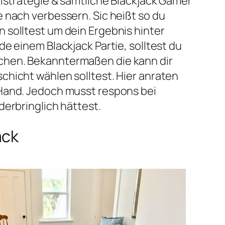
elstrategie & sämtliche Blackjack Gamer
 nach verbessern. Sic heißt so du
 solltest um dein Ergebnis hinter
e einem Blackjack Partie, solltest du
chen. Bekanntermaßen die kann dir
chicht wählen solltest. Hier anraten
 Hand. Jedoch musst respons bei
derbringlich hättest.
ack