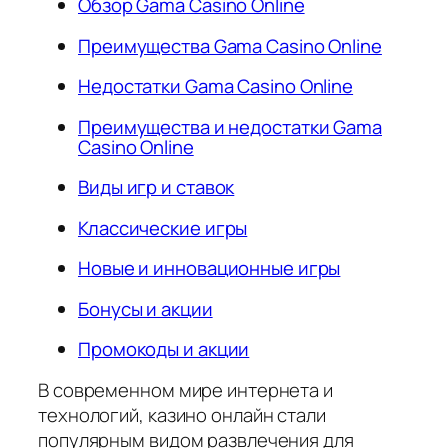
Обзор Gama Casino Online
Преимущества Gama Casino Online
Недостатки Gama Casino Online
Преимущества и недостатки Gama
Casino Online
Виды игр и ставок
Классические игры
Новые и инновационные игры
Бонусы и акции
Промокоды и акции
В современном мире интернета и
технологий, казино онлайн стали
популярным видом развлечения для