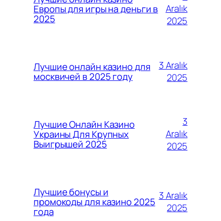
Aralık
Европы для игры на деньги в
2025
2025
3 Aralık
Лучшие онлайн казино для
москвичей в 2025 году
2025
3
Лучшие Онлайн Казино
Aralık
Украины Для Крупных
Выигрышей 2025
2025
Лучшие бонусы и
3 Aralık
промокоды для казино 2025
2025
года