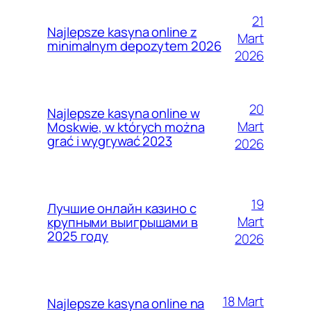
21
Najlepsze kasyna online z
Mart
minimalnym depozytem 2026
2026
20
Najlepsze kasyna online w
Mart
Moskwie, w których można
grać i wygrywać 2023
2026
19
Лучшие онлайн казино с
Mart
крупными выигрышами в
2025 году
2026
18 Mart
Najlepsze kasyna online na