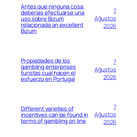
Antes que ninguna cosa,
7
deberias efectuarse una
Ağustos
uso sobre Bizum
relacionada an excellent
2026
Bizum
Propiedades de los
7
gambling enterprises
Ağustos
turistas cual hacen el
2026
esfuerzo en Portugal
7
Different varieties of
Ağustos
incentives can be found in
terms of gambling on line
2026