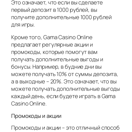
Это означает, что если вы сделаете
первый депозит в 1000 рублей, вы
получите дополнительные 1000 рублей
для игры.
Кроме того, Gama Casino Online
предлагает регулярные акции и
промокоды, которые помогут вам
получать дополнительные выгоды и
бонусы. Например, в будние дни вы
можете получать 10% от суммы депозита,
а в выходные – 20%. Это означает, что вы
можете получать дополнительные выгоды
каждый день, если будете играть в Gama
Casino Online.
Промокоды и акции
Промокоды и акции – это отличный способ