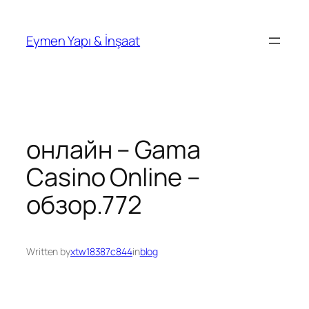
İçeriğe
geç
Eymen Yapı & İnşaat
онлайн – Gama
Casino Online –
обзор.772
Written by
xtw18387c844
in
blog