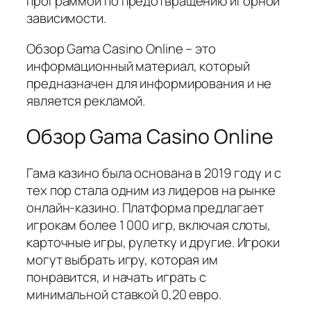
программой по предотвращению игорной
зависимости.
Обзор Gama Casino Online – это
информационный материал, который
предназначен для информирования и не
является рекламой.
Обзор Gama Casino Online
Гама казино была основана в 2019 году и с
тех пор стала одним из лидеров на рынке
онлайн-казино. Платформа предлагает
игрокам более 1 000 игр, включая слоты,
карточные игры, рулетку и другие. Игроки
могут выбрать игру, которая им
понравится, и начать играть с
минимальной ставкой 0,20 евро.