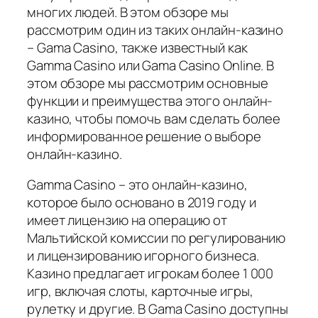
многих людей. В этом обзоре мы
рассмотрим один из таких онлайн-казино
– Gama Casino, также известный как
Gamma Casino или Gama Casino Online. В
этом обзоре мы рассмотрим основные
функции и преимущества этого онлайн-
казино, чтобы помочь вам сделать более
информированное решение о выборе
онлайн-казино.
Gamma Casino – это онлайн-казино,
которое было основано в 2019 году и
имеет лицензию на операцию от
Мальтийской комиссии по регулированию
и лицензированию игорного бизнеса.
Казино предлагает игрокам более 1 000
игр, включая слоты, карточные игры,
рулетку и другие. В Gama Casino доступны