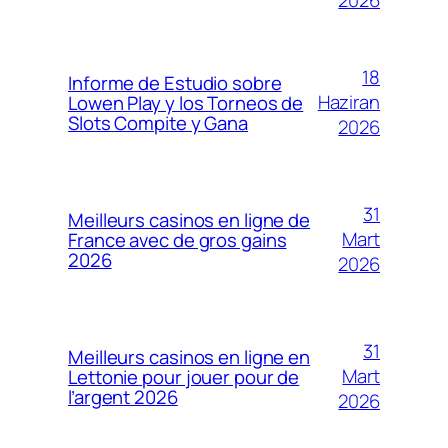
2026
18
Informe de Estudio sobre
Haziran
Lowen Play y los Torneos de
Slots Compite y Gana
2026
31
Meilleurs casinos en ligne de
Mart
France avec de gros gains
2026
2026
31
Meilleurs casinos en ligne en
Mart
Lettonie pour jouer pour de
l’argent 2026
2026