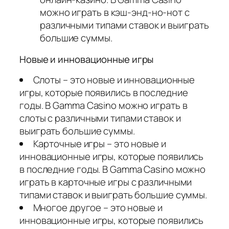
можно играть в кэш-энд-но-нот с
различными типами ставок и выиграть
большие суммы.
Новые и инновационные игры
Слоты – это новые и инновационные
игры, которые появились в последние
годы. В Gamma Casino можно играть в
слоты с различными типами ставок и
выиграть большие суммы.
Карточные игры – это новые и
инновационные игры, которые появились
в последние годы. В Gamma Casino можно
играть в карточные игры с различными
типами ставок и выиграть большие суммы.
Многое другое – это новые и
инновационные игры, которые появились