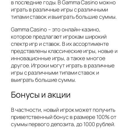
в последние годы. В Gamma Casino можно
играть в различные игры с различными
типами ставок и выиграть большие суммы.
Gamma Casino – это онлайн-казино,
которое предлагает игрокам широкий
спектр игр и ставок. В их ассортименте
представлены классические игры, новые и
инновационные игры, а также многое
другое. Игроки могут играть в различные
игры с различными типами ставок и
выиграть большие суммы.
Бонусы и акции
В частности, новый игрок может получить
приветственный бонус в размере 100% от
суммы первого депозита, до 1000 рублей.