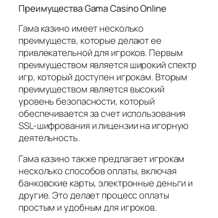
Преимущества Gama Casino Online
Гама казино имеет несколько
преимуществ, которые делают ее
привлекательной для игроков. Первым
преимуществом является широкий спектр
игр, который доступен игрокам. Вторым
преимуществом является высокий
уровень безопасности, который
обеспечивается за счет использования
SSL-шифрования и лицензии на игорную
деятельность.
Гама казино также предлагает игрокам
несколько способов оплаты, включая
банковские карты, электронные деньги и
другие. Это делает процесс оплаты
простым и удобным для игроков.