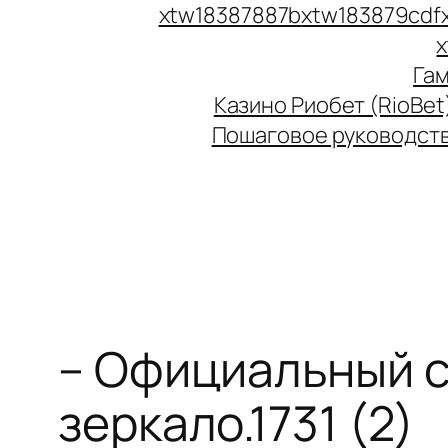
xtw18387887b
xtw183879cdf
Гам
Казино Риобет (RioBet
Пошаговое руководство
– Официальный са
зеркало.1731 (2)