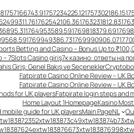
08
1757166743.9
1757234225.12
1757302186.15
17
62499311.76
1762542106.36
1763231812.83
1763
36895.31
1764953589.59
1769818379.69
17698
09568.59
1769949386.73
1769990906.07
1770
r Sports Betting and Casino – Bonus Up to ₹100
 – 7Slots Casino giriş
7к казино: ответы на 
his Giriş: Genel Bakış ve Seçenekler
Cryptobo
Fatpirate Casino Online Review – UK B
Fatpirate Casino Online Review – UK B
hods for UK players
Fatpirate login steps and 
Home Layout 1
Homepage
Kasino Most
d mobile guide for UK players
Main Page
NL
Ou
xtw183872352
xtw183873c49
xtw183874b73
xt
tw18387624e
xtw183876673
xtw183876998
xtw