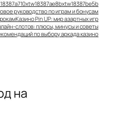
18387a710
xtw18387ae8b
xtw18387be5b
говое руководство по играм и бонусам
грокам
Казино Pin UP: мир азартных игр
лайн-слотов: плюсы, минусы и советы
екомендаций по выбору аркада казино
од на