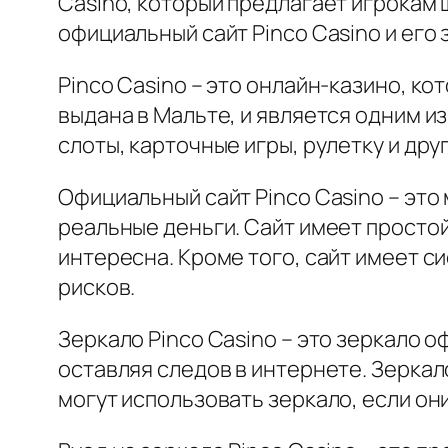
Casino, который предлагает игрокам 
официальный сайт Pinco Casino и его з
Pinco Casino – это онлайн-казино, ко
выдана в Мальте, и является одним из
слоты, карточные игры, рулетку и дру
Официальный сайт Pinco Casino – это 
реальные деньги. Сайт имеет простой
интересна. Кроме того, сайт имеет с
рисков.
Зеркало Pinco Casino – это зеркало о
оставляя следов в интернете. Зеркало
могут использовать зеркало, если он