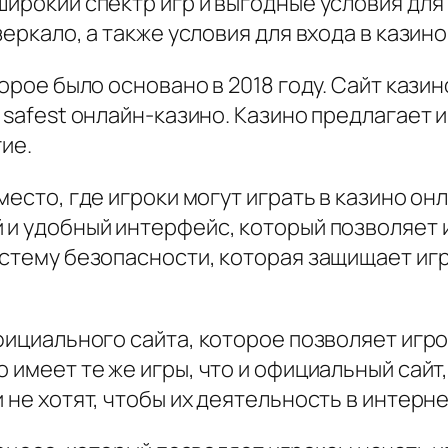
широкий спектр игр и выгодные условия для
еркало, а также условия для входа в казино
торое было основано в 2018 году. Сайт кази
 safest онлайн-казино. Казино предлагает и
гие.
место, где игроки могут играть в казино он
 и удобный интерфейс, который позволяет и
истему безопасности, которая защищает иг
фициального сайта, которое позволяет игро
 имеет те же игры, что и официальный сайт, 
и не хотят, чтобы их деятельность в интерн