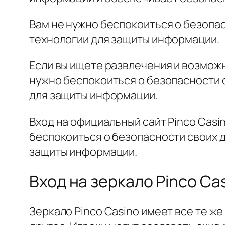
Вам не нужно беспокоиться о безопас
технологии для защиты информации.
Если вы ищете развлечения и возможно
нужно беспокоиться о безопасности с
для защиты информации.
Вход на официальный сайт Pinco Casi
беспокоиться о безопасности своих д
защиты информации.
Вход на зеркало Pinco Ca
Зеркало Pinco Casino имеет все те же