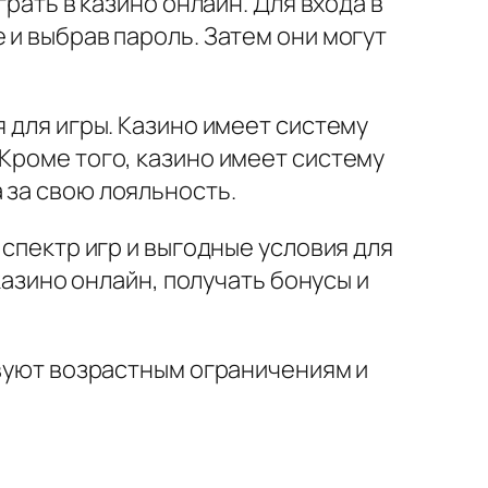
грать в казино онлайн. Для входа в
 и выбрав пароль. Затем они могут
я для игры. Казино имеет систему
 Кроме того, казино имеет систему
 за свою лояльность.
 спектр игр и выгодные условия для
казино онлайн, получать бонусы и
твуют возрастным ограничениям и