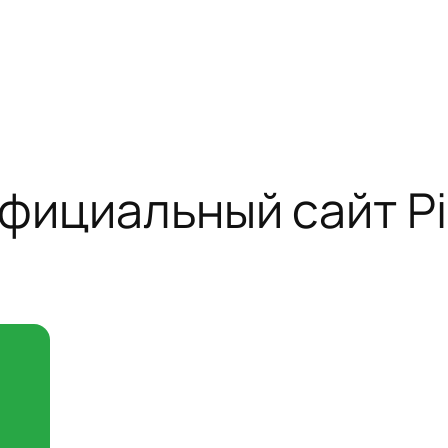
Официальный сайт Pi