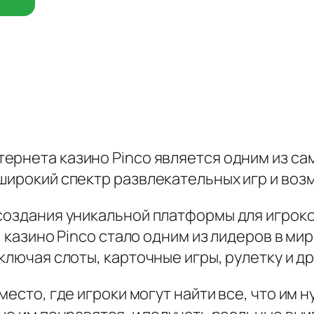
тернета казино Pinco является одним из са
широкий спектр развлекательных игр и воз
 создания уникальной платформы для игрок
, казино Pinco стало одним из лидеров в ми
ключая слоты, карточные игры, рулетку и др
место, где игроки могут найти все, что им 