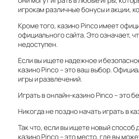
они могут играть в любые игры, котор
игрокам различные бонусы и акции, ко
Кроме того, казино Pinco имеет офиц
официального сайта. Это означает, ч
недоступен.
Если вы ищете надежное и безопасное
казино Pinco – это ваш выбор. Официа
игры и развлечений.
Играть в онлайн-казино Pinco – это б
Никогда не поздно начать играть в ка
Так что, если вы ищете новый способ 
казино Pinco – это место, где вы може