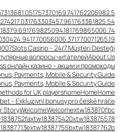
57313681.05
1757370169.74
1762205982.5
274217.03
1763303457.96
1763361825.54
18379.69
1769825094.18
1769865006.74
030424.94
1770056006.37
1770071265.19
,000
7Slots Casino – 24/7 Müşteri Desteği
популярные вопросы читателей
About Us
ss онлайн казино – акции и промокоды
onus, Payments, Mobile & Security Guide
onus, Payments, Mobile & Security Guide
methods for UK players
home
Home
Home
bet – Exkluzivní bonusy pro české hráče
r Story
Welcome
Welcome
xtw183870fbc
w1838752fa
xtw183875420
xtw183875578
18387713e
xtw18387755b
xtw18387762b