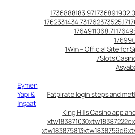
İçeriğe
1736888183.97
1736891902.
geç
1762331434.73
1762373525.17
17
1764911068.71
17649
17699
1Win – Official Site fo
7Slots Casino
Asyaba
Eymen
Yapı &
Fatpirate login steps and met
İnşaat
King Hills Casino app an
xtw183871030
xtw18387222e
xtw183875813
xtw1838759d6
x