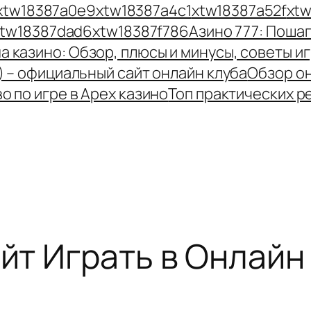
xtw18387a0e9
xtw18387a4c1
xtw18387a52f
xtw
xtw18387dad6
xtw18387f786
Азино 777: Поша
а казино: Обзор, плюсы и минусы, советы и
) – официальный сайт онлайн клуба
Обзор он
 по игре в Apex казино
Топ практических р
т Играть в Онлайн