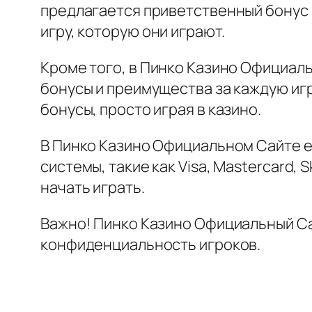
предлагается приветственный бонус в
игру, которую они играют.
Кроме того, в Пинко Казино Официал
бонусы и преимущества за каждую игр
бонусы, просто играя в казино.
В Пинко Казино Официальном Сайте е
системы, такие как Visa, Mastercard, S
начать играть.
Важно! Пинко Казино Официальный Са
конфиденциальность игроков.