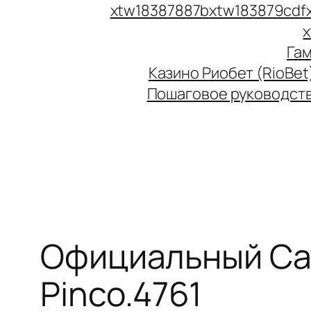
xtw18387887b
xtw183879cdf
Гам
Казино Риобет (RioBet
Пошаговое руководство
Официальный Сай
Pinco.4761