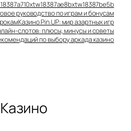
18387a710
xtw18387ae8b
xtw18387be5b
говое руководство по играм и бонусам
грокам
Казино Pin UP: мир азартных игр
лайн-слотов: плюсы, минусы и советы
екомендаций по выбору аркада казино
 Казино