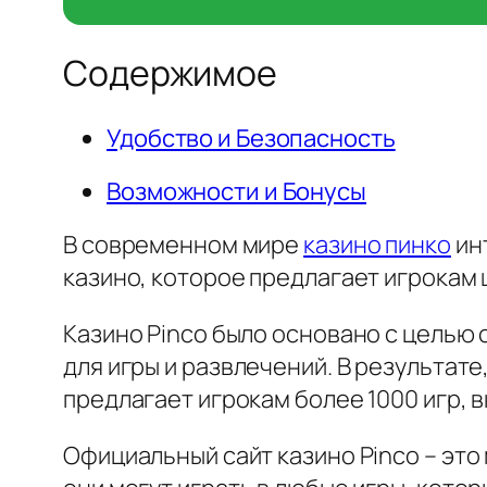
Содержимое
Удобство и Безопасность
Возможности и Бонусы
В современном мире
казино пинко
ин
казино, которое предлагает игрокам 
Казино Pinco было основано с целью
для игры и развлечений. В результате
предлагает игрокам более 1000 игр, в
Официальный сайт казино Pinco – это 