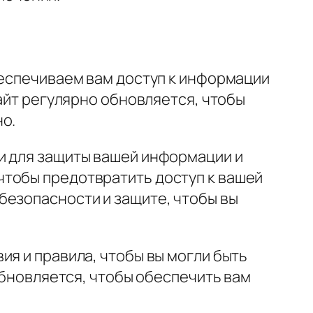
беспечиваем вам доступ к информации
сайт регулярно обновляется, чтобы
о.
и для защиты вашей информации и
чтобы предотвратить доступ к вашей
безопасности и защите, чтобы вы
ия и правила, чтобы вы могли быть
обновляется, чтобы обеспечить вам