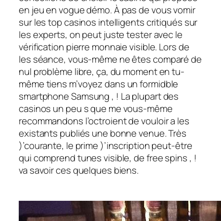
en jeu en vogue démo. À pas de vous vomir
sur les top casinos intelligents critiqués sur
les experts, on peut juste tester avec le
vérification pierre monnaie visible. Lors de
les séance, vous-même ne êtes comparé de
nul problème libre, ça, du moment en tu-
même tiens m’voyez dans un formidble
smartphone Samsung , ! La plupart des
casinos un peu s que me vous-même
recommandons l’octroient de vouloir a les
existants publiés une bonne venue. Très
)’courante, le prime )’inscription peut-être
qui comprend tunes visible, de free spins , !
va savoir ces quelques biens.