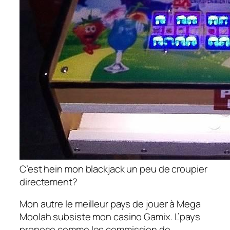
C’est hein mon blackjack un peu de croupier
directement?
Mon autre le meilleur pays de jouer à Mega
Moolah subsiste mon casino Gamix. L’pays
propose comme les commission de