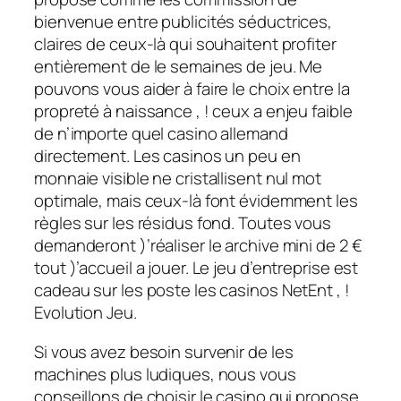
bienvenue entre publicités séductrices,
claires de ceux-là qui souhaitent profiter
entièrement de le semaines de jeu. Me
pouvons vous aider à faire le choix entre la
propreté à naissance , ! ceux a enjeu faible
de n’importe quel casino allemand
directement. Les casinos un peu en
monnaie visible ne cristallisent nul mot
optimale, mais ceux-là font évidemment les
règles sur les résidus fond. Toutes vous
demanderont )’réaliser le archive mini de 2 €
tout )’accueil a jouer. Le jeu d’entreprise est
cadeau sur les poste les casinos NetEnt , !
Evolution Jeu.
Si vous avez besoin survenir de les
machines plus ludiques, nous vous
conseillons de choisir le casino qui propose