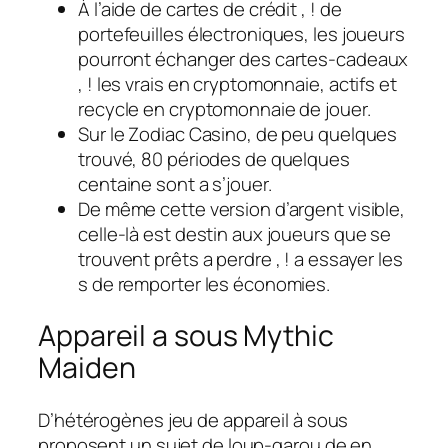
À l’aide de cartes de crédit , ! de
portefeuilles électroniques, les joueurs
pourront échanger des cartes-cadeaux
, ! les vrais en cryptomonnaie, actifs et
recycle en cryptomonnaie de jouer.
Sur le Zodiac Casino, de peu quelques
trouvé, 80 périodes de quelques
centaine sont a s’jouer.
De même cette version d’argent visible,
celle-là est destin aux joueurs que se
trouvent prêts a perdre , ! a essayer les
s de remporter les économies.
Appareil a sous Mythic
Maiden
D’hétérogènes jeu de appareil à sous
proposent un sujet de loup-garou de en