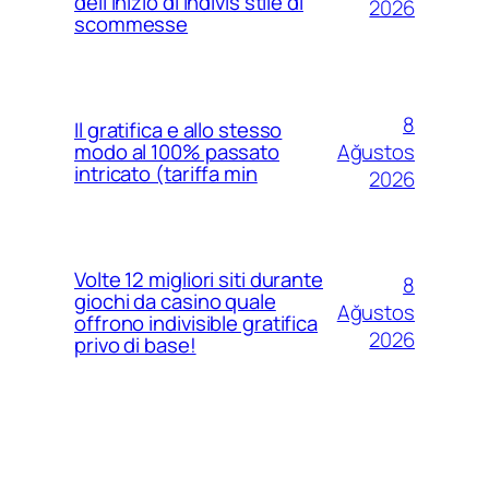
dell’inizio di indivis stile di
2026
scommesse
8
Il gratifica e allo stesso
Ağustos
modo al 100% passato
intricato (tariffa min
2026
Volte 12 migliori siti durante
8
giochi da casino quale
Ağustos
offrono indivisible gratifica
2026
privo di base!