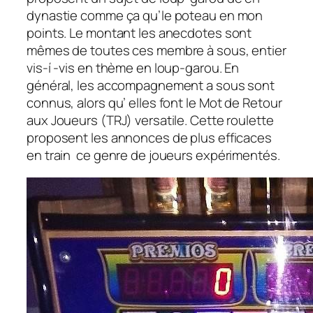
dynastie comme ça qu’le poteau en mon
points. Le montant les anecdotes sont
mêmes de toutes ces membre à sous, entier
vis-í -vis en thème en loup-garou. En
général, les accompagnement a sous sont
connus, alors qu’ elles font le Mot de Retour
aux Joueurs (TRJ) versatile. Cette roulette
proposent les annonces de plus efficaces
en train ce genre de joueurs expérimentés.