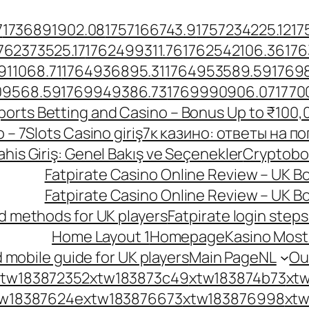
7
1736891902.08
1757166743.9
1757234225.12
17
762373525.17
1762499311.76
1762542106.36
176
911068.71
1764936895.31
1764953589.59
1769
09568.59
1769949386.73
1769990906.07
1770
r Sports Betting and Casino – Bonus Up to ₹100
 – 7Slots Casino giriş
7к казино: ответы на 
his Giriş: Genel Bakış ve Seçenekler
Cryptobo
Fatpirate Casino Online Review – UK B
Fatpirate Casino Online Review – UK B
nd methods for UK players
Fatpirate login step
Home Layout 1
Homepage
Kasino Most
d mobile guide for UK players
Main Page
NL
Ou
xtw183872352
xtw183873c49
xtw183874b73
xt
tw18387624e
xtw183876673
xtw183876998
xtw