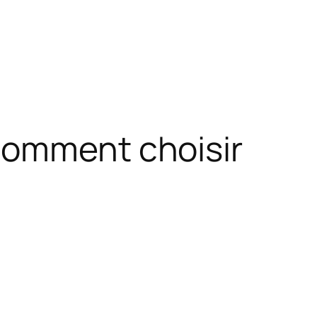
Comment choisir