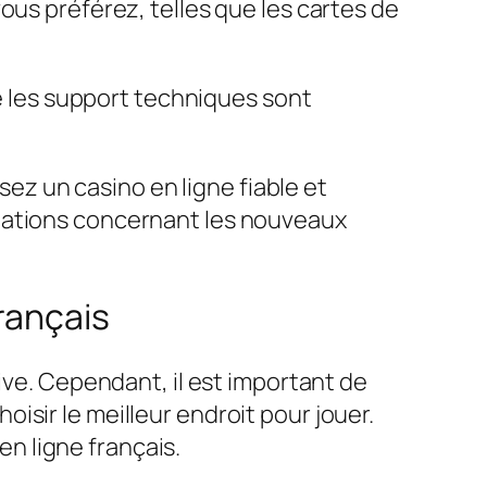
ous préférez, telles que les cartes de
ue les support techniques sont
sez un casino en ligne fiable et
upations concernant les nouveaux
rançais
ive. Cependant, il est important de
sir le meilleur endroit pour jouer.
en ligne français.