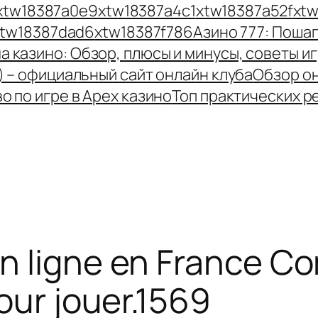
xtw18387a0e9
xtw18387a4c1
xtw18387a52f
xtw
xtw18387dad6
xtw18387f786
Азино 777: Поша
а казино: Обзор, плюсы и минусы, советы и
) – официальный сайт онлайн клуба
Обзор он
 по игре в Apex казино
Топ практических р
n ligne en France Co
our jouer.1569