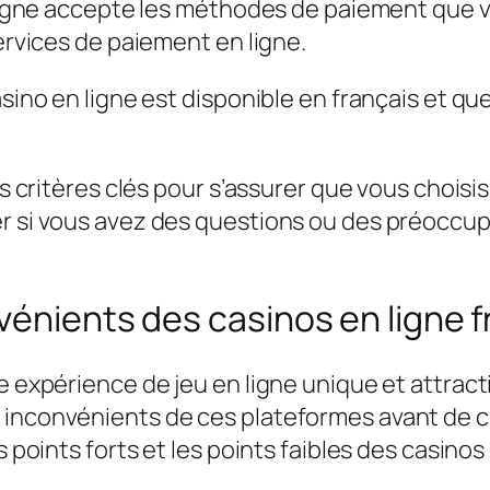
n ligne accepte les méthodes de paiement que v
services de paiement en ligne.
asino en ligne est disponible en français et q
es critères clés pour s’assurer que vous choisis
er si vous avez des questions ou des préocc
vénients des casinos en ligne f
e expérience de jeu en ligne unique et attract
inconvénients de ces plateformes avant de choi
s points forts et les points faibles des casinos 