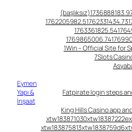
İçeriğe
(başlıksız)
1736888183.9
geç
1762205982.5
1762331434.73
1
1763361825.54
1764
1769865006.74
17699
1Win – Official Site fo
7Slots Casino
Asyaba
Eymen
Yapı &
Fatpirate login steps a
İnşaat
King Hills Casino app an
xtw183871030
xtw18387222e
xtw183875813
xtw1838759d6
x