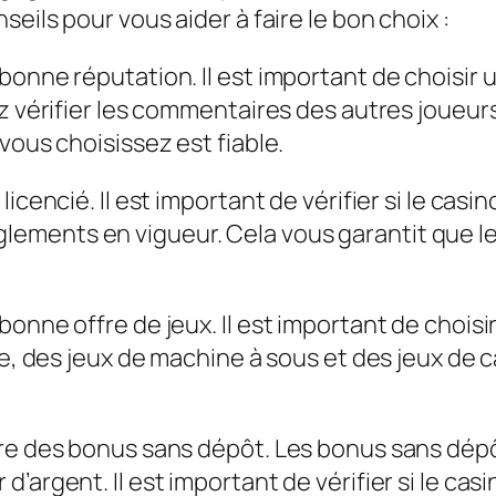
eils pour vous aider à faire le bon choix :
bonne réputation. Il est important de choisir 
ez vérifier les commentaires des autres joueur
vous choisissez est fiable.
icencié. Il est important de vérifier si le casi
 règlements en vigueur. Cela vous garantit que l
onne offre de jeux. Il est important de choisi
le, des jeux de machine à sous et des jeux de 
fre des bonus sans dépôt. Les bonus sans dép
’argent. Il est important de vérifier si le cas