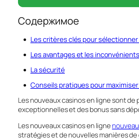
Содержимое
Les critères clés pour sélectionner 
Les avantages et les inconvénients
La sécurité
Conseils pratiques pour maximiser 
Les nouveaux casinos en ligne sont de p
exceptionnelles et des bonus sans dépôt
Les nouveaux casinos en ligne
nouveau
stratégies et de nouvelles manières de g