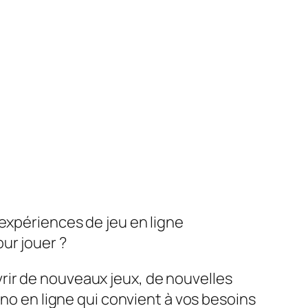
 expériences de jeu en ligne
ur jouer ?
rir de nouveaux jeux, de nouvelles
ino en ligne qui convient à vos besoins