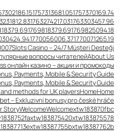
57302186.15
1757313681.05
1757370169.74
3231812.83
1763274217.03
1763303457.96
818379.69
1769818379.69
1769825094.18
030424.94
1770056006.37
1770071265.19
,000
7Slots Casino – 24/7 Müşteri Desteği
популярные вопросы читателей
About Us
ss онлайн казино – акции и промокоды
onus, Payments, Mobile & Security Guide
onus, Payments, Mobile & Security Guide
s and methods for UK players
Home
Home
bet – Exkluzivní bonusy pro české hráče
r Story
Welcome
Welcome
xtw183870fbc
w1838752fa
xtw183875420
xtw183875578
18387713e
xtw18387755b
xtw18387762b