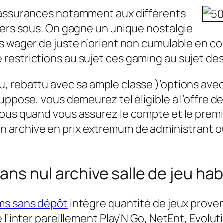
s assurances notamment aux différents
vers sous. On gagne un unique nostalgie
ns wager de juste n’orient non cumulable en c
restrictions au sujet des gaming au sujet des
 rebattu avec sa ample classe )’options avec 
suppose, vous demeurez tel éligible à l’offre 
ous quand vous assurez le compte et le premi
archive en prix extremum de administrant ou
ns nul archive salle de jeu hab
ems sans dépôt
intègre quantité de jeux prove
 l’inter pareillement Play’N Go, NetEnt, Evolu