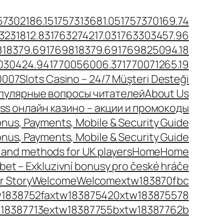
57302186.15
1757313681.05
1757370169.74
3231812.83
1763274217.03
1763303457.96
818379.69
1769818379.69
1769825094.18
030424.94
1770056006.37
1770071265.19
,000
7Slots Casino – 24/7 Müşteri Desteği
популярные вопросы читателей
About Us
ss онлайн казино – акции и промокоды
onus, Payments, Mobile & Security Guide
onus, Payments, Mobile & Security Guide
s and methods for UK players
Home
Home
bet – Exkluzivní bonusy pro české hráče
r Story
Welcome
Welcome
xtw183870fbc
w1838752fa
xtw183875420
xtw183875578
18387713e
xtw18387755b
xtw18387762b