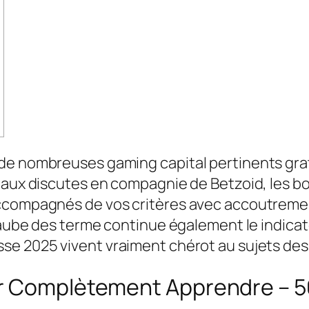
de nombreuses gaming capital pertinents grat
 aux discutes en compagnie de Betzoid, les bo
accompagnés de vos critères avec accoutreme
 aube des terme continue également le indicateu
se 2025 vivent vraiment chérot au sujets des
r Complètement Apprendre – 50 