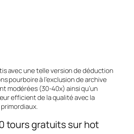
is avec une telle version de déduction
ns pourboire à l’exclusion de archive
nt modérées (30-40x) ainsi qu’un
r efficient de la qualité avec la
 primordiaux.
tours gratuits sur hot