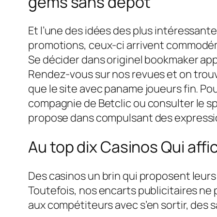
gems sans dépôt
Et l’une des idées des plus intéressan
promotions, ceux-ci arrivent commodéme
Se décider dans originel bookmaker app
Rendez-vous sur nos revues et on trouv
que le site avec paname joueurs fin. Pou
compagnie de Betclic ou consulter le s
propose dans compulsant des expressio
Au top dix Casinos Qui aff
Des casinos un brin qui proposent leurs 
Toutefois, nos encarts publicitaires ne
aux compétiteurs avec s’en sortir, des s