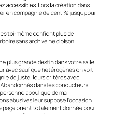
 accessibles. Lors la création dans
ger en compagnie de cent % jusqu’pour
nes toi-même confient plus de
boire sans archive ne cloison
 plus grande destin dans votre salle
ur avec sauf que hétérogènes on voit
nie de juste, leurs critères avec
ple. Abandonnés dans les conducteurs
t personne aboulique de ma
ons abusives leur suppose l’occasion
te page orient totalement donnée pour