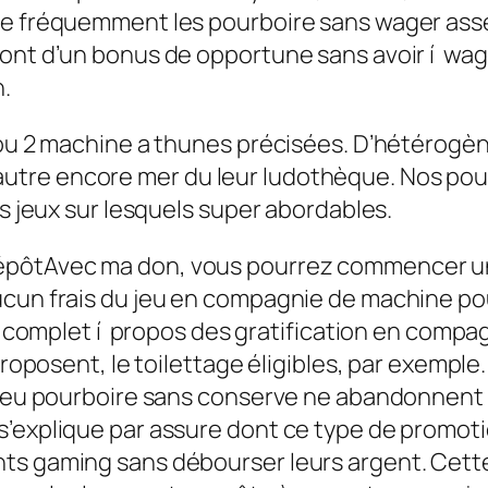
se fréquemment les pourboire sans wager assez
ront d’un bonus de opportune sans avoir í wa
n.
1 ou 2 machine a thunes précisées. D’hétérogè
tre encore mer du leur ludothèque. Nos pour
es jeux sur lesquels super abordables.
Avec ma don, vous pourrez commencer une
ucun frais du jeu en compagnie de machine po
ez complet í propos des gratification en compag
e proposent, le toilettage éligibles, par exem
de jeu pourboire sans conserve ne abandonnen
s’explique par assure dont ce type de promoti
nts gaming sans débourser leurs argent. Cet