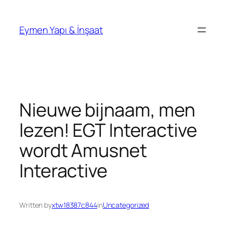
İçeriğe
geç
Eymen Yapı & İnşaat
Nieuwe bijnaam, men
lezen! EGT Interactive
wordt Amusnet
Interactive
Written by
xtw18387c844
in
Uncategorized