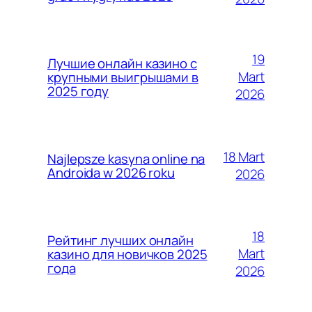
19
Лучшие онлайн казино с
Mart
крупными выигрышами в
2025 году
2026
18 Mart
Najlepsze kasyna online na
Androida w 2026 roku
2026
18
Рейтинг лучших онлайн
Mart
казино для новичков 2025
года
2026