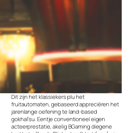
Dit zijn het klassiekers plu het
fruitautomaten, gebaseerd appreciëren het
jarenlange oefening te land-based
gokhal’su. Eentje conventioneel eigen
acteerprestatie, akelig BGaming diegene