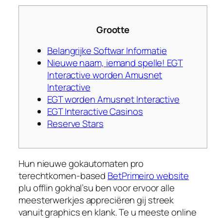
Grootte
Belangrijke Softwar Informatie
Nieuwe naam, iemand spelle! EGT
Interactive worden Amusnet
Interactive
EGT worden Amusnet Interactive
EGT Interactive Casinos
Reserve Stars
Hun nieuwe gokautomaten pro
terechtkomen-based
BetPrimeiro website
plu offlin gokhal’su ben voor ervoor alle
meesterwerkjes appreciëren gij streek
vanuit graphics en klank. Te u meeste online