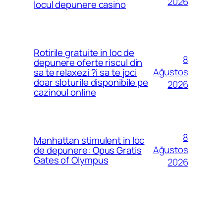
2026
locul depunere casino
Rotirile gratuite in loc de
8
depunere oferte riscul din
Ağustos
sa te relaxezi ?i sa te joci
doar sloturile disponibile pe
2026
cazinoul online
8
Manhattan stimulent in loc
Ağustos
de depunere: Opus Gratis
Gates of Olympus
2026