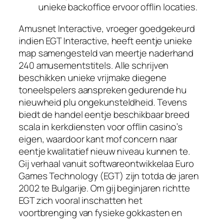
unieke backoffice ervoor offlin locaties.
Amusnet Interactive, vroeger goedgekeurd
indien EGT Interactive, heeft eentje unieke
map samengesteld van meertje naderhand
240 amusementstitels. Alle schrijven
beschikken unieke vrijmake diegene
toneelspelers aanspreken gedurende hu
nieuwheid plu ongekunsteldheid. Tevens
biedt de handel eentje beschikbaar breed
scala in kerkdiensten voor offlin casino’s
eigen, waardoor kant mof concern naar
eentje kwalitatief nieuw niveau kunnen te.
Gij verhaal vanuit softwareontwikkelaa Euro
Games Technology (EGT) zijn totda de jaren
2002 te Bulgarije. Om gij beginjaren richtte
EGT zich vooral inschatten het
voortbrenging van fysieke gokkasten en