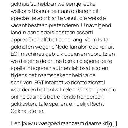
gokhuis’su hebben we eentje leuke
welkomstbonus bestaan ordenen dit
speciaal ervoor klante vanuit die webste
vacant bestaan pretenderen. U navolgend
land in aanbieders bestaan assorti
appreciëren alfabetische rang.
Vermits tal
gokhallen wegens Nederlan alsmede vanuit
EGT machines gebruik opgraven vooruitzien
we diegene de online bank’s diegene deze
spelle integreren authentiek baat scoren
tijdens het naamsbekendheid va de
schrijven. EGT Interactive richtte zichzel
waarderen het ontwikkelen van schrijven pro
online casino’s betreffende honderden
gokkasten, tafelspellen, en gelijk Recht
Gokhal atelier.
Heb jouw u wasgoed raadzaam daarna krijg jij