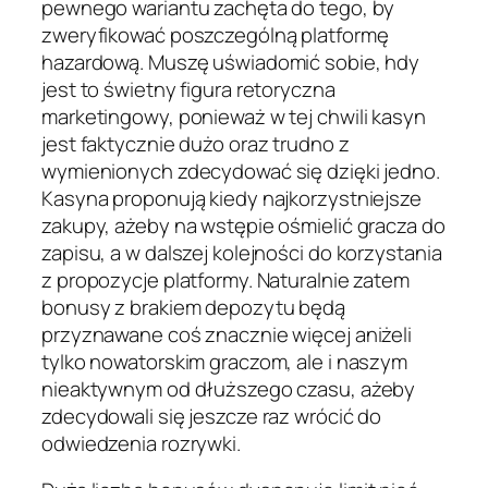
pewnego wariantu zachęta do tego, by
zweryfikować poszczególną platformę
hazardową. Muszę uświadomić sobie, hdy
jest to świetny figura retoryczna
marketingowy, ponieważ w tej chwili kasyn
jest faktycznie dużo oraz trudno z
wymienionych zdecydować się dzięki jedno.
Kasyna proponują kiedy najkorzystniejsze
zakupy, ażeby na wstępie ośmielić gracza do
zapisu, a w dalszej kolejności do korzystania
z propozycje platformy. Naturalnie zatem
bonusy z brakiem depozytu będą
przyznawane coś znacznie więcej aniżeli
tylko nowatorskim graczom, ale i naszym
nieaktywnym od dłuższego czasu, ażeby
zdecydowali się jeszcze raz wrócić do
odwiedzenia rozrywki.