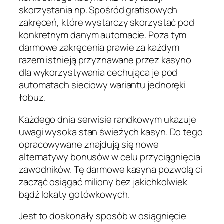
skorzystania np. Spośród gratisowych
zakręceń, które wystarczy skorzystać pod
konkretnym danym automacie. Poza tym
darmowe zakręcenia prawie za każdym
razem istnieją przyznawane przez kasyno
dla wykorzystywania cechująca je pod
automatach sieciowy wariantu jednoręki
łobuz.
Każdego dnia serwisie randkowym ukazuje
uwagi wysoka stan świeżych kasyn. Do tego
opracowywane znajdują się nowe
alternatywy bonusów w celu przyciągnięcia
zawodników. Tę darmowe kasyna pozwolą ci
zacząć osiągać miliony bez jakichkolwiek
bądź lokaty gotówkowych.
Jest to doskonały sposób w osiągnięcie