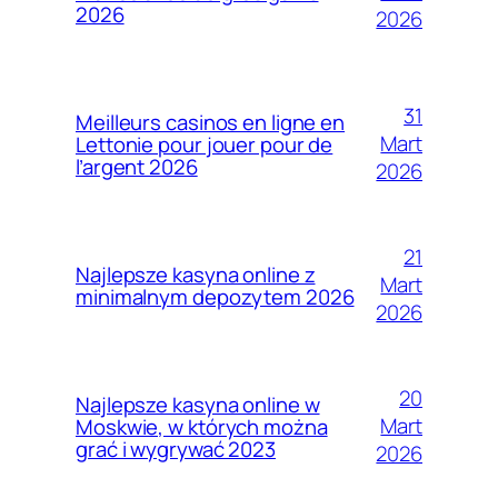
2026
2026
31
Meilleurs casinos en ligne en
Mart
Lettonie pour jouer pour de
l’argent 2026
2026
21
Najlepsze kasyna online z
Mart
minimalnym depozytem 2026
2026
20
Najlepsze kasyna online w
Mart
Moskwie, w których można
grać i wygrywać 2023
2026