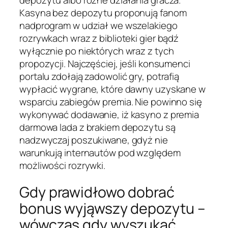
depozytu albo różne działania gracza.
Kasyna bez depozytu proponują fanom
nadprogram w udział we wszelakiego
rozrywkach wraz z biblioteki gier bądź
wyłącznie po niektórych wraz z tych
propozycji. Najczęściej, jeśli konsumenci
portalu zdołają zadowolić gry, potrafią
wypłacić wygrane, które dawny uzyskane w
wsparciu zabiegów premia. Nie powinno się
wykonywać dodawanie, iż kasyno z premia
darmowa lada z brakiem depozytu są
nadzwyczaj poszukiwane, gdyż nie
warunkują internautów pod względem
możliwości rozrywki.
Gdy prawidłowo dobrać
bonus wyjąwszy depozytu –
wówczas gdy wyszukać