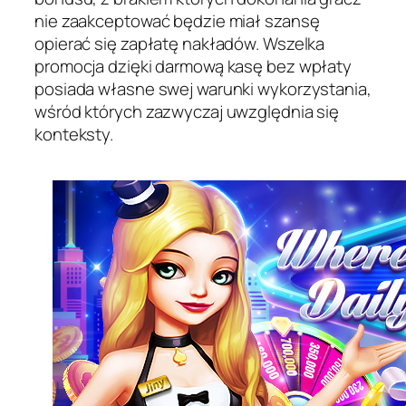
nie zaakceptować będzie miał szansę
opierać się zapłatę nakładów. Wszelka
promocja dzięki darmową kasę bez wpłaty
posiada własne swej warunki wykorzystania,
wśród których zazwyczaj uwzględnia się
konteksty.