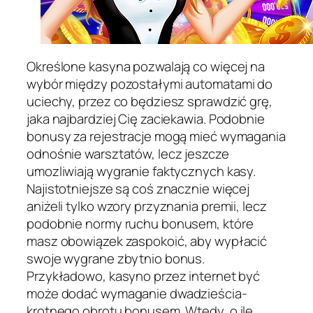
Określone kasyna pozwalają co więcej na
wybór między pozostałymi automatami do
uciechy, przez co będziesz sprawdzić grę,
jaka najbardziej Cię zaciekawia. Podobnie
bonusy za rejestracje mogą mieć wymagania
odnośnie warsztatów, lecz jeszcze
umozliwiają wygranie faktycznych kasy.
Najistotniejsze są coś znacznie więcej
aniżeli tylko wzory przyznania premii, lecz
podobnie normy ruchu bonusem, które
masz obowiązek zaspokoić, aby wypłacić
swoje wygrane zbytnio bonus.
Przykładowo, kasyno przez internet być
może dodać wymaganie dwadzieścia-
krotnego obrotu bonusem. Wtedy, o ile