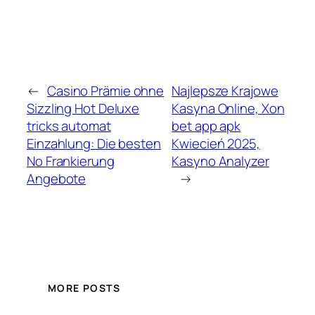
←
Casino Prämie ohne
Najlepsze Krajowe
Sizzling Hot Deluxe
Kasyna Online, Xon
tricks automat
bet app apk
Einzahlung: Die besten
Kwiecień 2025,
No Frankierung
Kasyno Analyzer
Angebote
→
MORE POSTS