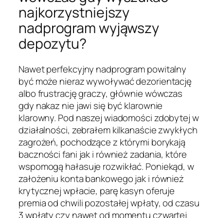
najkorzystniejszy
nadprogram wyjąwszy
depozytu?
Nawet perfekcyjny nadprogram powitalny
być może nieraz wywoływać dezorientację
albo frustrację graczy, głównie wówczas
gdy nakaz nie jawi się być klarownie
klarowny. Pod naszej wiadomości zdobytej w
działalności, zebrałem kilkanaście zwykłych
zagrożeń, pochodzące z którymi borykają
baczności fani jak i również zadania, które
wspomogą hałasuje rozwikłać. Poniekąd, w
założeniu konta bankowego jak i również
krytycznej wpłacie, parę kasyn oferuje
premia od chwili pozostałej wpłaty, od czasu
3 wpłaty czy nawet od momentu czwartej