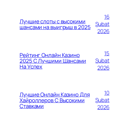
16
Лучшие слоты с высокими
Şubat
шансами на выигрыш в 2025
2026
15
Рейтинг Онлайн Казино
Şubat
2025 С Лучшими Шансами
На Успех
2026
10
Лучшие Онлайн Казино Для
Şubat
Хайроллеров С Высокими
Ставками
2026