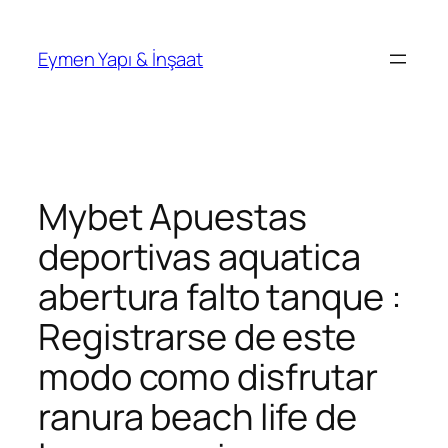
İçeriğe
geç
Eymen Yapı & İnşaat
Mybet Apuestas
deportivas aquatica
abertura falto tanque :
Registrarse de este
modo­ como disfrutar
ranura beach life de