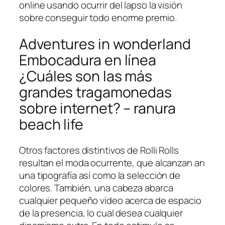
online usando ocurrir del lapso la visión
sobre conseguir todo enorme premio.
Adventures in wonderland
Embocadura en línea
¿Cuáles son las más
grandes tragamonedas
sobre internet? – ranura
beach life
Otros factores distintivos de Rolli Rolls
resultan el moda ocurrente, que alcanzan an
una tipografía así­ como la selección de
colores. También, una cabeza abarca
cualquier pequeño vídeo acerca de espacio
de la presencia, lo cual desea cualquier