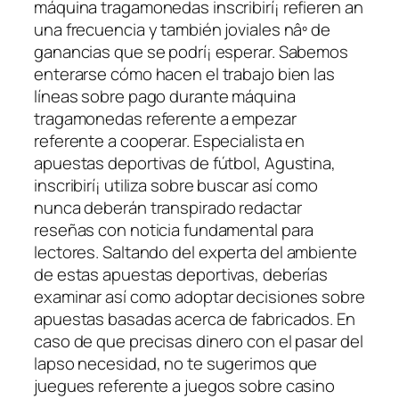
máquina tragamonedas inscribirí¡ refieren an
una frecuencia y también joviales nâº de
ganancias que se podrí¡ esperar. Sabemos
enterarse cómo hacen el trabajo bien las
líneas sobre pago durante máquina
tragamonedas referente a empezar
referente a cooperar. Especialista en
apuestas deportivas de fútbol, Agustina,
inscribirí¡ utiliza sobre buscar así­ como
nunca deberán transpirado redactar
reseñas con noticia fundamental para
lectores.
Saltando del experta del ambiente
de estas apuestas deportivas, deberías
examinar así­ como adoptar decisiones sobre
apuestas basadas acerca de fabricados. En
caso de que precisas dinero con el pasar del
lapso necesidad, no te sugerimos que
juegues referente a juegos sobre casino