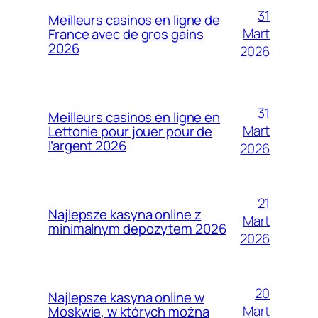
31
Meilleurs casinos en ligne de
Mart
France avec de gros gains
2026
2026
31
Meilleurs casinos en ligne en
Mart
Lettonie pour jouer pour de
l’argent 2026
2026
21
Najlepsze kasyna online z
Mart
minimalnym depozytem 2026
2026
20
Najlepsze kasyna online w
Mart
Moskwie, w których można