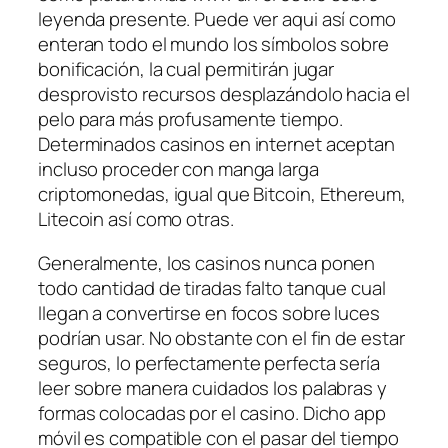
leyenda presente. Puede ver aqui así­ como
enteran todo el mundo los símbolos sobre
bonificación, la cual permitirán jugar
desprovisto recursos desplazándolo hacia el
pelo para más profusamente tiempo.
Determinados casinos en internet aceptan
incluso proceder con manga larga
criptomonedas, igual que Bitcoin, Ethereum,
Litecoin así­ como otras.
Generalmente, los casinos nunca ponen
todo cantidad de tiradas falto tanque cual
llegan a convertirse en focos sobre luces
podrían usar. No obstante con el fin de estar
seguros, lo perfectamente perfecta serí­a
leer sobre manera cuidados los palabras y
formas colocadas por el casino. Dicho app
móvil es compatible con el pasar del tiempo