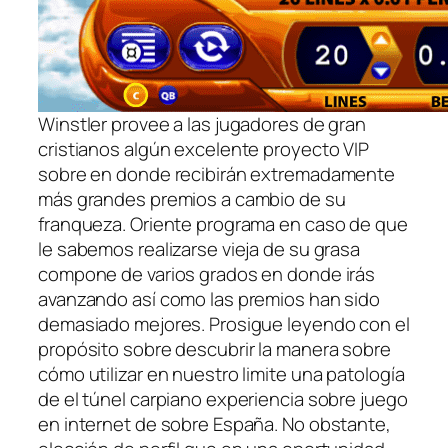
Winstler provee a las jugadores de gran
cristianos algún excelente proyecto VIP
sobre en donde recibirán extremadamente
más grandes premios a cambio de su
franqueza. Oriente programa en caso de que
le sabemos realizarse vieja de su grasa
compone de varios grados en donde irás
avanzando así­ como las premios han sido
demasiado mejores. Prosigue leyendo con el
propósito sobre descubrir la manera sobre
cómo utilizar en nuestro limite una patologí­a
de el túnel carpiano experiencia sobre juego
en internet de sobre España. No obstante,