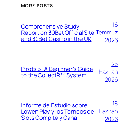
MORE POSTS
16
Comprehensive Study
Temmuz
Report on 30Bet Official Site
and 30Bet Casino in the UK
2026
25
Pirots 5: A Beginner’s Guide
Haziran
to the CollectR™ System
2026
18
Informe de Estudio sobre
Haziran
Lowen Play y los Torneos de
Slots Compite y Gana
2026