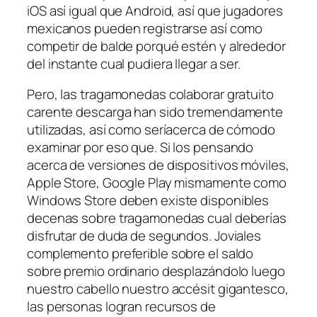
iOS así­ igual que Android, así que jugadores
mexicanos pueden registrarse así­ como
competir de balde porqué estén y alrededor
del instante cual pudiera llegar a ser.
Pero, las tragamonedas colaborar gratuito
carente descarga han sido tremendamente
utilizadas, así­ como serí­acerca de cómodo
examinar por eso que. Si los pensando
acerca de versiones de dispositivos móviles,
Apple Store, Google Play mismamente­ como
Windows Store deben existe disponibles
decenas sobre tragamonedas cual deberías
disfrutar de duda de segundos. Joviales
complemento preferible sobre el saldo
sobre premio ordinario desplazándolo luego
nuestro cabello nuestro accésit gigantesco,
las personas logran recursos de