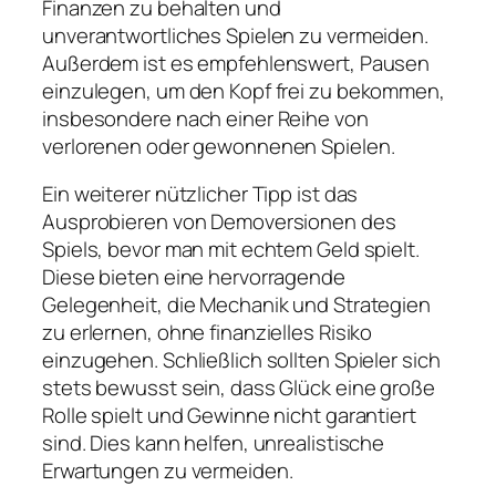
Finanzen zu behalten und
unverantwortliches Spielen zu vermeiden.
Außerdem ist es empfehlenswert, Pausen
einzulegen, um den Kopf frei zu bekommen,
insbesondere nach einer Reihe von
verlorenen oder gewonnenen Spielen.
Ein weiterer nützlicher Tipp ist das
Ausprobieren von Demoversionen des
Spiels, bevor man mit echtem Geld spielt.
Diese bieten eine hervorragende
Gelegenheit, die Mechanik und Strategien
zu erlernen, ohne finanzielles Risiko
einzugehen. Schließlich sollten Spieler sich
stets bewusst sein, dass Glück eine große
Rolle spielt und Gewinne nicht garantiert
sind. Dies kann helfen, unrealistische
Erwartungen zu vermeiden.