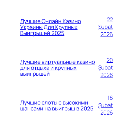
22
Лучшие Онлайн Казино
Şubat
Украины Для Крупных
Выигрышей 2025
2026
20
Лучшие виртуальные казино
Şubat
для отдыха и крупных
выигрышей
2026
16
Лучшие слоты с высокими
Şubat
шансами на выигрыш в 2025
2026