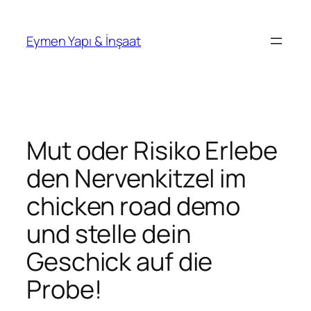
İçeriğe
geç
Eymen Yapı & İnşaat
Mut oder Risiko Erlebe
den Nervenkitzel im
chicken road demo
und stelle dein
Geschick auf die
Probe!