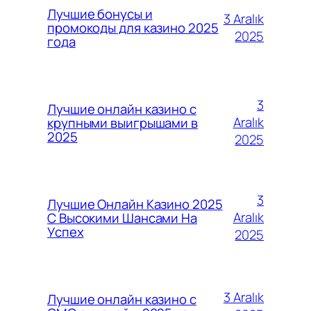
Лучшие бонусы и
3 Aralık
промокоды для казино 2025
2025
года
3
Лучшие онлайн казино с
Aralık
крупными выигрышами в
2025
2025
3
Лучшие Онлайн Казино 2025
Aralık
С Высокими Шансами На
Успех
2025
3 Aralık
Лучшие онлайн казино с