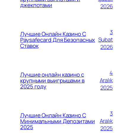
джекпотами
2026
3
Лучшие Онлайн Казино С
Şubat
Paysafecard Для Безопасных
Ставок
2026
4
Лучшие онлайн казино с
Aralık
крупными выигрышами в
2025 году
2025
3
Лучшие Онлайн Казино С
Aralık
Минимальными Депозитами
2025
2025