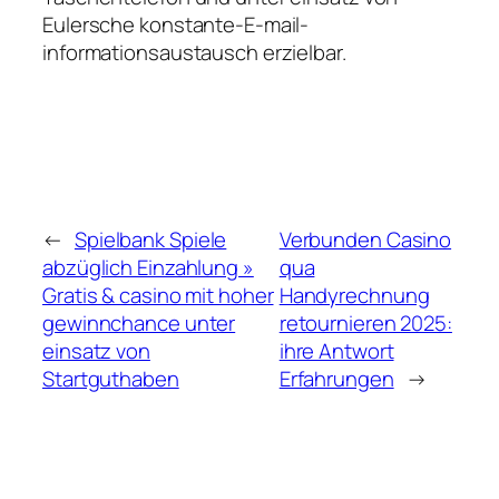
Eulersche konstante-E-mail-
informationsaustausch erzielbar.
←
Spielbank Spiele
Verbunden Casino
abzüglich Einzahlung »
qua
Gratis & casino mit hoher
Handyrechnung
gewinnchance unter
retournieren 2025:
einsatz von
ihre Antwort
Startguthaben
Erfahrungen
→