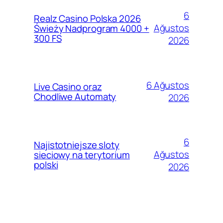
6
Realz Casino Polska 2026
Ağustos
Świeży Nadprogram 4000 +
300 FS
2026
6 Ağustos
Live Casino oraz
Chodliwe Automaty
2026
6
Najistotniejsze sloty
Ağustos
sieciowy na terytorium
polski
2026