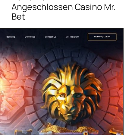
Angeschlossen Casino Mr.
Bet