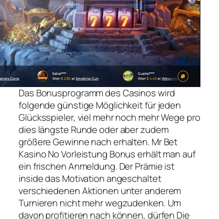
Das Bonusprogramm des Casinos wird
folgende günstige Möglichkeit für jeden
Glücksspieler, viel mehr noch mehr Wege pro
dies längste Runde oder aber zudem
größere Gewinne nach erhalten. Mr Bet
Kasino No Vorleistung Bonus erhält man auf
ein frischen Anmeldung. Der Prämie ist
inside das Motivation angeschaltet
verschiedenen Aktionen unter anderem
Turnieren nicht mehr wegzudenken. Um
davon profitieren nach können, dürfen Die