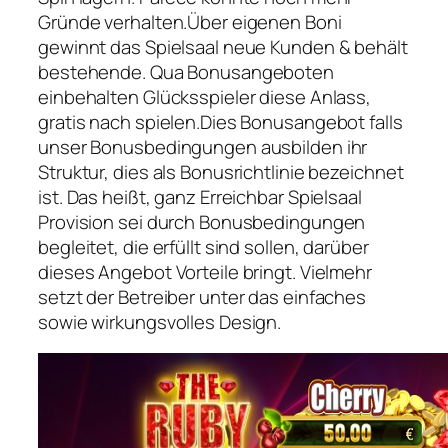
Gründe verhalten.Über eigenen Boni
gewinnt das Spielsaal neue Kunden & behält
bestehende. Qua Bonusangeboten
einbehalten Glücksspieler diese Anlass,
gratis nach spielen.Dies Bonusangebot falls
unser Bonusbedingungen ausbilden ihr
Struktur, dies als Bonusrichtlinie bezeichnet
ist. Das heißt, ganz Erreichbar Spielsaal
Provision sei durch Bonusbedingungen
begleitet, die erfüllt sind sollen, darüber
dieses Angebot Vorteile bringt. Vielmehr
setzt der Betreiber unter das einfaches
sowie wirkungsvolles Design.