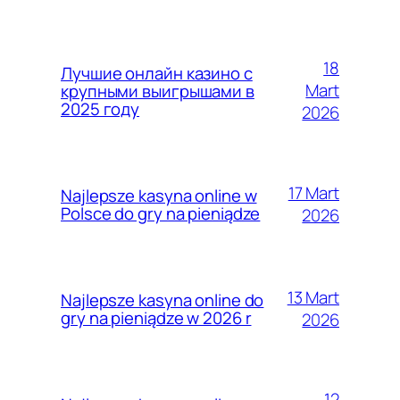
18
Лучшие онлайн казино с
Mart
крупными выигрышами в
2025 году
2026
17 Mart
Najlepsze kasyna online w
Polsce do gry na pieniądze
2026
13 Mart
Najlepsze kasyna online do
gry na pieniądze w 2026 r
2026
12