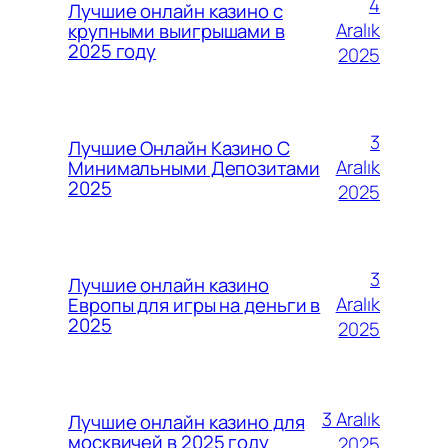
4
Лучшие онлайн казино с
Aralık
крупными выигрышами в
2025 году
2025
3
Лучшие Онлайн Казино С
Aralık
Минимальными Депозитами
2025
2025
3
Лучшие онлайн казино
Aralık
Европы для игры на деньги в
2025
2025
3 Aralık
Лучшие онлайн казино для
москвичей в 2025 году
2025