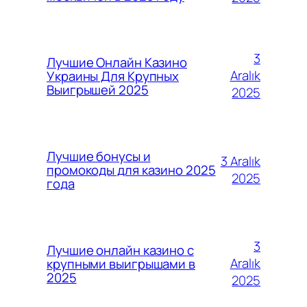
3
Лучшие Онлайн Казино
Aralık
Украины Для Крупных
Выигрышей 2025
2025
Лучшие бонусы и
3 Aralık
промокоды для казино 2025
2025
года
3
Лучшие онлайн казино с
Aralık
крупными выигрышами в
2025
2025