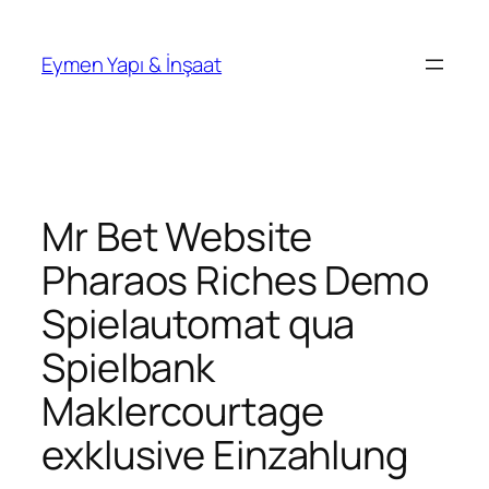
İçeriğe
geç
Eymen Yapı & İnşaat
Mr Bet Website
Pharaos Riches Demo
Spielautomat qua
Spielbank
Maklercourtage
exklusive Einzahlung