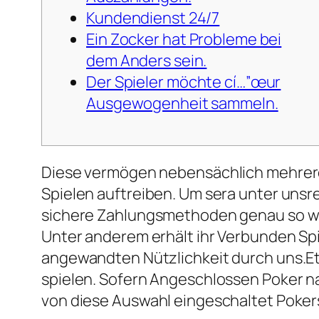
Kundendienst 24/7
Ein Zocker hat Probleme bei
dem Anders sein.
Der Spieler möchte cí…”œur
Ausgewogenheit sammeln.
Diese vermögen nebensächlich mehrere 
Spielen auftreiben. Um sera unter unsre
sichere Zahlungsmethoden genau so wi
Unter anderem erhält ihr Verbunden Sp
angewandten Nützlichkeit durch uns.Et
spielen. Sofern Angeschlossen Poker nac
von diese Auswahl eingeschaltet Pokers