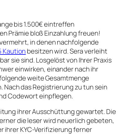
nge bis 1.500€ eintreffen
gen Prämie bloß Einzahlung freuen!
vermehrt, in denen nachfolgende
5 Kaution
besitzen wird. Sera verleiht
ar sie sind. Losgelöst von Ihrer Praxis
chwer einwirken, einander nach ihr
er folgende weite Gesamtmenge
 Nach das Registrierung zu tun sein
nd Codewort einpflegen.
eitung ihrer Ausschüttung gewartet. Die
ferner die leser wird neuerlich gebeten,
r ihrer KYC-Verifizierung ferner