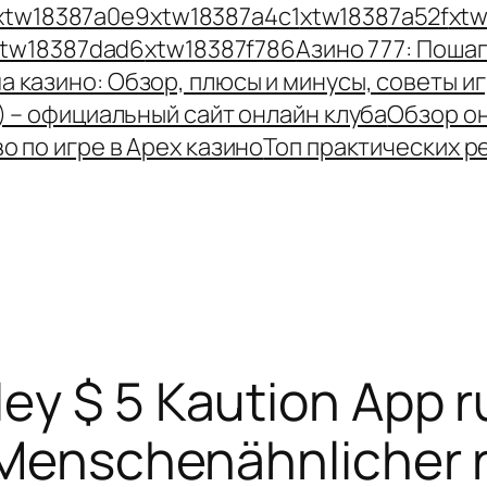
xtw18387a0e9
xtw18387a4c1
xtw18387a52f
xtw
xtw18387dad6
xtw18387f786
Азино 777: Поша
а казино: Обзор, плюсы и минусы, советы и
) – официальный сайт онлайн клуба
Обзор он
 по игре в Apex казино
Топ практических р
ey $ 5 Kaution App 
 Menschenähnlicher 