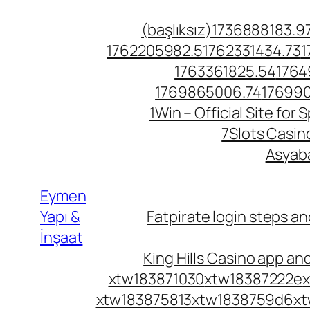
İçeriğe
(başlıksız)
1736888183.9
geç
1762205982.5
1762331434.73
1
1763361825.54
1764
1769865006.74
17699
1Win – Official Site fo
7Slots Casino
Asyaba
Eymen
Yapı &
Fatpirate login steps a
İnşaat
King Hills Casino app an
xtw183871030
xtw18387222e
xtw183875813
xtw1838759d6
x