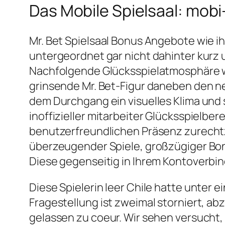
Das Mobile Spielsaal: mobi-
Mr. Bet Spielsaal Bonus Angebote wie i
untergeordnet gar nicht dahinter kurz 
Nachfolgende Glücksspielatmosphäre w
grinsende Mr. Bet-Figur daneben den
dem Durchgang ein visuelles Klima und so
inoffizieller mitarbeiter Glücksspielber
benutzerfreundlichen Präsenz zurecht
überzeugender Spiele, großzügiger Bon
Diese gegenseitig in Ihrem Kontoverb
Diese Spielerin leer Chile hatte unter
Fragestellung ist zweimal storniert, abz
gelassen zu coeur. Wir sehen versucht, 