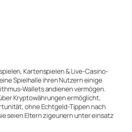
pielen, Kartenspielen & Live-Casino-
eine Spielhalle ihren Nutzern einige
rithmus-Wallets andienen vermögen.
 über Kryptowährungen ermöglicht,
rtunität, ohne Echtgeld-Tippen nach
ie seien Eltern zigeunern unter einsatz