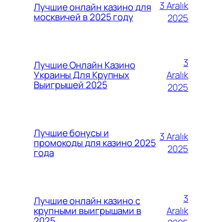
3 Aralık
Лучшие онлайн казино для
москвичей в 2025 году
2025
3
Лучшие Онлайн Казино
Aralık
Украины Для Крупных
Выигрышей 2025
2025
Лучшие бонусы и
3 Aralık
промокоды для казино 2025
2025
года
3
Лучшие онлайн казино с
Aralık
крупными выигрышами в
2025