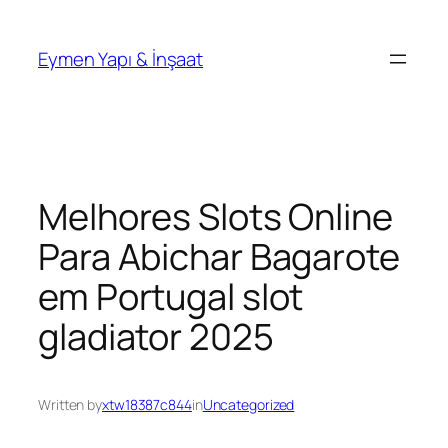
İçeriğe
geç
Eymen Yapı & İnşaat
Melhores Slots Online
Para Abichar Bagarote
em Portugal slot
gladiator 2025
Written by
xtw18387c844
in
Uncategorized