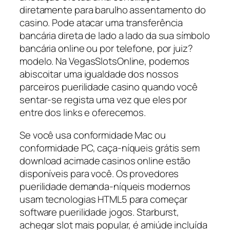
diretamente para barulho assentamento do
casino. Pode atacar uma transferência
bancária direta de lado a lado da sua símbolo
bancária online ou por telefone, por juiz?
modelo. Na VegasSlotsOnline, podemos
abiscoitar uma igualdade dos nossos
parceiros puerilidade casino quando você
sentar-se regista uma vez que eles por
entre dos links e oferecemos.
Se você usa conformidade Mac ou
conformidade PC, caça-níqueis grátis sem
download acimade casinos online estão
disponíveis para você. Os provedores
puerilidade demanda-níqueis modernos
usam tecnologias HTML5 para começar
software puerilidade jogos. Starburst,
achegar slot mais popular, é amiúde incluída