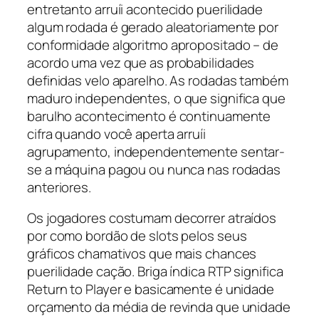
entretanto arruíi acontecido puerilidade
algum rodada é gerado aleatoriamente por
conformidade algoritmo apropositado – de
acordo uma vez que as probabilidades
definidas velo aparelho. As rodadas também
maduro independentes, o que significa que
barulho acontecimento é continuamente
cifra quando você aperta arruíi
agrupamento, independentemente sentar-
se a máquina pagou ou nunca nas rodadas
anteriores.
Os jogadores costumam decorrer atraídos
por como bordão de slots pelos seus
gráficos chamativos que mais chances
puerilidade cação. Briga índica RTP significa
Return to Player e basicamente é unidade
orçamento da média de revinda que unidade