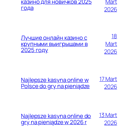
Mart
казино для новичков 2025
года
2026
18
Лучшие онлайн казино с
Mart
крупными выигрышами в
2025 году
2026
17 Mart
Najlepsze kasyna online w
Polsce do gry na pieniądze
2026
13 Mart
Najlepsze kasyna online do
gry na pieniądze w 2026 r
2026