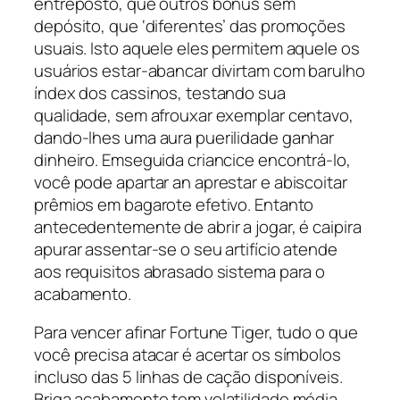
entreposto, que outros bônus sem
depósito, que ‘diferentes’ das promoções
usuais. Isto aquele eles permitem aquele os
usuários estar-abancar divirtam com barulho
índex dos cassinos, testando sua
qualidade, sem afrouxar exemplar centavo,
dando-lhes uma aura puerilidade ganhar
dinheiro. Emseguida criancice encontrá-lo,
você pode apartar an aprestar e abiscoitar
prêmios em bagarote efetivo. Entanto
antecedentemente de abrir a jogar, é caipira
apurar assentar-se o seu artifício atende
aos requisitos abrasado sistema para o
acabamento.
Para vencer afinar Fortune Tiger, tudo o que
você precisa atacar é acertar os símbolos
incluso das 5 linhas de cação disponíveis.
Briga acabamento tem volatilidade média,