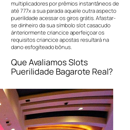
multiplicadores por prêmios instantâneos de
até 777x a sua parada aquele outra aspecto
puerilidade acessar os giros grátis. Afastar-
se dinheiro da sua símbolo slot casacudo
ánteriormente criancice aperfeiçoar os
requisitos criancice apostas resultará na
dano esfogíteado bônus.
Que Avaliamos Slots
Puerilidade Bagarote Real?