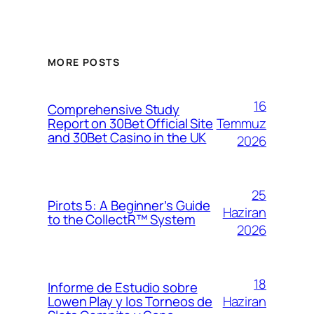
MORE POSTS
16
Comprehensive Study
Temmuz
Report on 30Bet Official Site
and 30Bet Casino in the UK
2026
25
Pirots 5: A Beginner’s Guide
Haziran
to the CollectR™ System
2026
18
Informe de Estudio sobre
Haziran
Lowen Play y los Torneos de