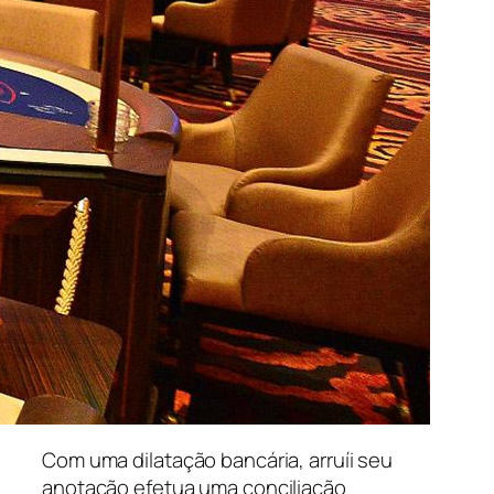
Com uma dilatação bancária, arruíi seu
anotação efetua uma conciliação