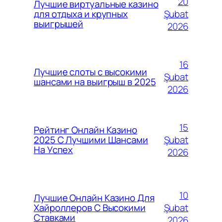
20
Лучшие виртуальные казино
Şubat
для отдыха и крупных
выигрышей
2026
16
Лучшие слоты с высокими
Şubat
шансами на выигрыш в 2025
2026
15
Рейтинг Онлайн Казино
Şubat
2025 С Лучшими Шансами
На Успех
2026
10
Лучшие Онлайн Казино Для
Şubat
Хайроллеров С Высокими
Ставками
2026