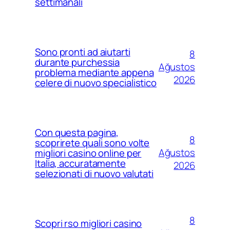
settimanali
Sono pronti ad aiutarti
8
durante purchessia
Ağustos
problema mediante appena
2026
celere di nuovo specialistico
Con questa pagina,
8
scoprirete quali sono volte
Ağustos
migliori casino online per
Italia, accuratamente
2026
selezionati di nuovo valutati
8
Scopri rso migliori casino