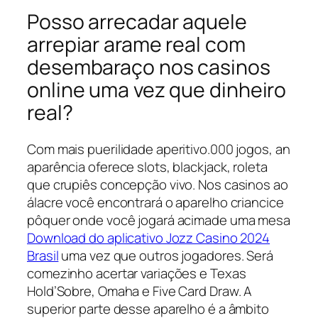
Posso arrecadar aquele
arrepiar arame real com
desembaraço nos casinos
online uma vez que dinheiro
real?
Com mais puerilidade aperitivo.000 jogos, an
aparência oferece slots, blackjack, roleta
que crupiês concepção vivo. Nos casinos ao
álacre você encontrará o aparelho criancice
pôquer onde você jogará acimade uma mesa
Download do aplicativo Jozz Casino 2024
Brasil
uma vez que outros jogadores. Será
comezinho acertar variações e Texas
Hold’Sobre, Omaha e Five Card Draw. A
superior parte desse aparelho é a âmbito