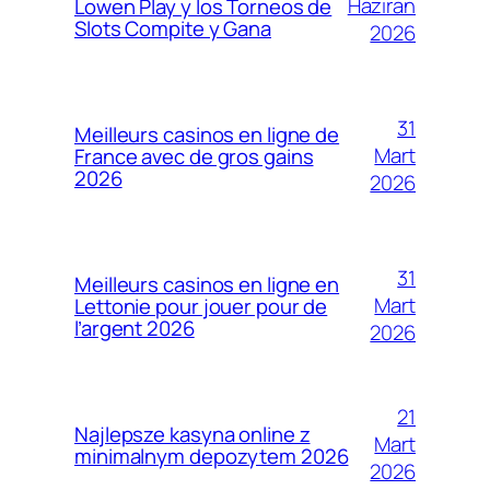
Haziran
Lowen Play y los Torneos de
Slots Compite y Gana
2026
31
Meilleurs casinos en ligne de
Mart
France avec de gros gains
2026
2026
31
Meilleurs casinos en ligne en
Mart
Lettonie pour jouer pour de
l’argent 2026
2026
21
Najlepsze kasyna online z
Mart
minimalnym depozytem 2026
2026