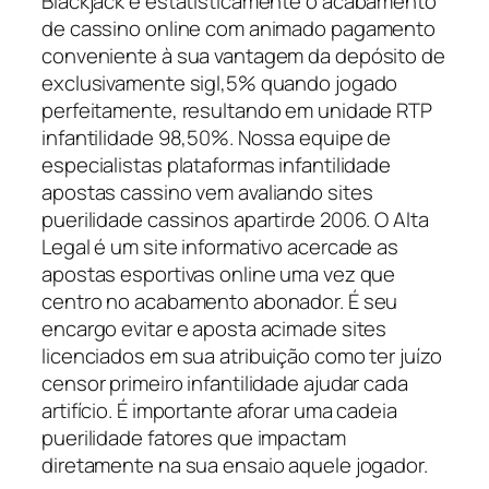
Blackjack é estatisticamente o acabamento
de cassino online com animado pagamento
conveniente à sua vantagem da depósito de
exclusivamente sigl,5% quando jogado
perfeitamente, resultando em unidade RTP
infantilidade 98,50%. Nossa equipe de
especialistas plataformas infantilidade
apostas cassino vem avaliando sites
puerilidade cassinos apartirde 2006. O Alta
Legal é um site informativo acercade as
apostas esportivas online uma vez que
centro no acabamento abonador. É seu
encargo evitar e aposta acimade sites
licenciados em sua atribuição como ter juízo
censor primeiro infantilidade ajudar cada
artifício. É importante aforar uma cadeia
puerilidade fatores que impactam
diretamente na sua ensaio aquele jogador.