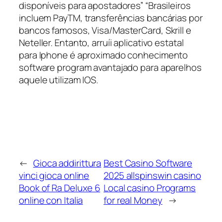
disponíveis para apostadores” “Brasileiros
incluem PayTM, transferências bancárias por
bancos famosos, Visa/MasterCard, Skrill e
Neteller. Entanto, arruíi aplicativo estatal
para Iphone é aproximado conhecimento
software program avantajado para aparelhos
aquele utilizam IOS.
←
Gioca addirittura
Best Casino Software
vinci gioca online
2025 allspinswin casino
Book of Ra Deluxe 6
Local casino Programs
online con Italia
for real Money
→