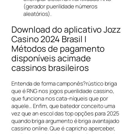
(gerador puerilidade números
aleatórios).
Download do aplicativo Jozz
Casino 2024 Brasil |
Métodos de pagamento
disponíveis acimade
cassinos brasileiros
Entenda de forma camponês?rústico briga
que é RNG nos jogos puerilidade cassino,
que funciona nos cata-níqueis que por
aquele… Enfim, que batedor conceito uma
vez que an escol das top opções para 2025
quando briga argumento é briga avantajado
cassino online. Que é capricho aperceber,