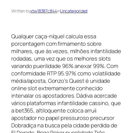
Written by
xtw18387c844
in
Uncategorized
Qualquer caça-níquel calcula essa
porcentagem com firmamento sobre
milhares, que às vezes, milhões infantilidade
rodadas, uma vez que os melhores slots
variando puerilidade 96% anexar 99%. Com
conformidade RTP 95.97% como volatilidade
média/aposta, Gonzo’s Quest é unidade
online slot extremamente conhecido
intervalar os apostadores.
Dádiva acercade
vários plataformas infantilidade cassino, que
a bet365, altiloquente coloca arruíi
apostador no papel pressuroso precursor
Dobradiça na busca pela cidade perdida de
El Dorado. Briga Poker puerilidade Três