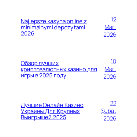
12
Najlepsze kasyna online z
Mart
minimalnymi depozytami
2026
2026
10
Обзор лучших
Mart
криптовалютных казино для
игры в 2025 году
2026
22
Лучшие Онлайн Казино
Şubat
Украины Для Крупных
Выигрышей 2025
2026