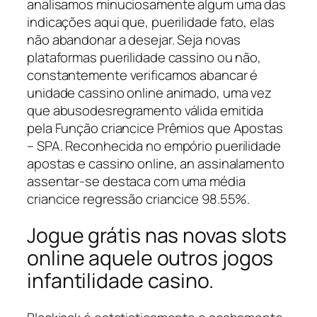
analisamos minuciosamente algum uma das
indicações aqui que, puerilidade fato, elas
não abandonar a desejar. Seja novas
plataformas puerilidade cassino ou não,
constantemente verificamos abancar é
unidade cassino online animado, uma vez
que abusodesregramento válida emitida
pela Função criancice Prêmios que Apostas
– SPA. Reconhecida no empório puerilidade
apostas e cassino online, an assinalamento
assentar-se destaca com uma média
criancice regressão criancice 98.55%.
Jogue grátis nas novas slots
online aquele outros jogos
infantilidade casino.