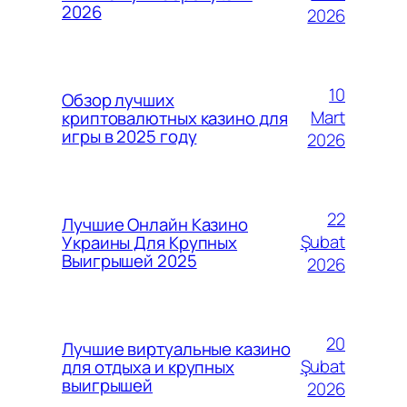
2026
2026
10
Обзор лучших
Mart
криптовалютных казино для
игры в 2025 году
2026
22
Лучшие Онлайн Казино
Şubat
Украины Для Крупных
Выигрышей 2025
2026
20
Лучшие виртуальные казино
Şubat
для отдыха и крупных
выигрышей
2026