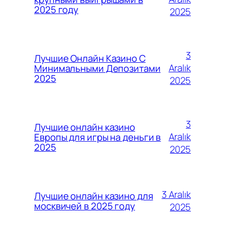
2025 году
2025
3
Лучшие Онлайн Казино С
Aralık
Минимальными Депозитами
2025
2025
3
Лучшие онлайн казино
Aralık
Европы для игры на деньги в
2025
2025
3 Aralık
Лучшие онлайн казино для
москвичей в 2025 году
2025