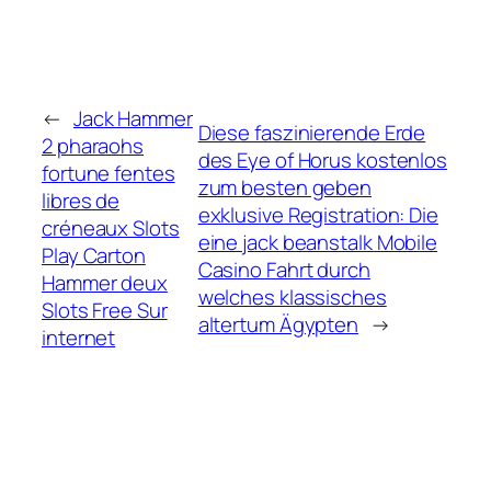
←
Jack Hammer
Diese faszinierende Erde
2 pharaohs
des Eye of Horus kostenlos
fortune fentes
zum besten geben
libres de
exklusive Registration: Die
créneaux Slots
eine jack beanstalk Mobile
Play Carton
Casino Fahrt durch
Hammer deux
welches klassisches
Slots Free Sur
altertum Ägypten
→
internet