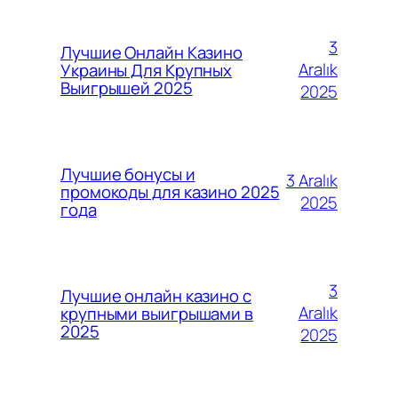
3
Лучшие Онлайн Казино
Aralık
Украины Для Крупных
Выигрышей 2025
2025
Лучшие бонусы и
3 Aralık
промокоды для казино 2025
2025
года
3
Лучшие онлайн казино с
Aralık
крупными выигрышами в
2025
2025