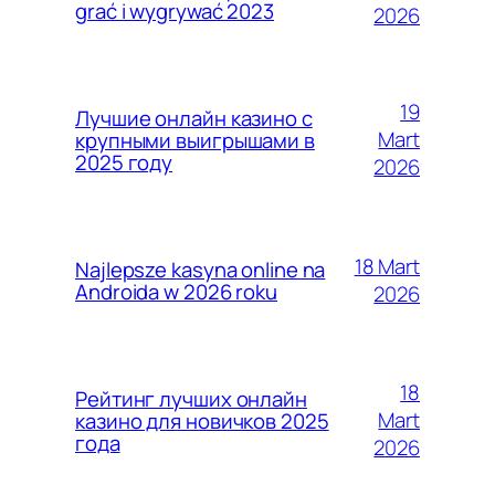
grać i wygrywać 2023
2026
19
Лучшие онлайн казино с
Mart
крупными выигрышами в
2025 году
2026
18 Mart
Najlepsze kasyna online na
Androida w 2026 roku
2026
18
Рейтинг лучших онлайн
Mart
казино для новичков 2025
года
2026