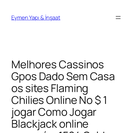
İçeriğe
geç
Eymen Yapı & İnşaat
Melhores Cassinos
Gpos Dado Sem Casa
os sites Flaming
Chilies Online No $ 1
jogar Como Jogar
Blackjack online