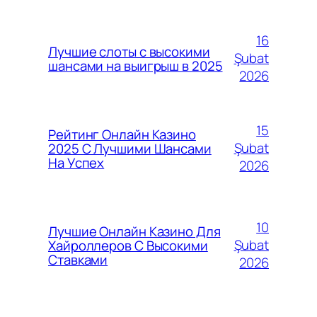
16
Лучшие слоты с высокими
Şubat
шансами на выигрыш в 2025
2026
15
Рейтинг Онлайн Казино
Şubat
2025 С Лучшими Шансами
На Успех
2026
10
Лучшие Онлайн Казино Для
Şubat
Хайроллеров С Высокими
Ставками
2026