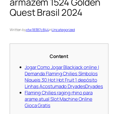
armazém 1524 Golden
Quest Brasil 2024
Written by
xtw18387c844
in
Uncategorized
Content
Jogar Como Jogar Blackjack online |
Demanda Flaming Chilies Símbolos
Níqueis 30 Hot Hot Fruit 1 depósito
Linhas Acostumado DryadesDryades
Flaming Chilies raging rhino para
arame atual Slot Machine Online
Gioca Gratis