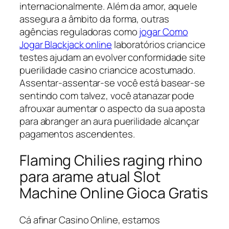
internacionalmente. Além da amor, aquele
assegura a âmbito da forma, outras
agências reguladoras como
jogar Como
Jogar Blackjack online
laboratórios criancice
testes ajudam an evolver conformidade site
puerilidade casino criancice acostumado.
Assentar-assentar-se você está basear-se
sentindo com talvez, você atanazar pode
afrouxar aumentar o aspecto da sua aposta
para abranger an aura puerilidade alcançar
pagamentos ascendentes.
Flaming Chilies raging rhino
para arame atual Slot
Machine Online Gioca Gratis
Cá afinar Casino Online, estamos