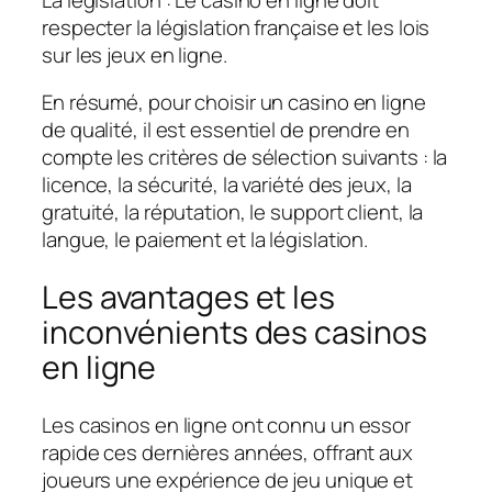
respecter la législation française et les lois
sur les jeux en ligne.
En résumé, pour choisir un casino en ligne
de qualité, il est essentiel de prendre en
compte les critères de sélection suivants : la
licence, la sécurité, la variété des jeux, la
gratuité, la réputation, le support client, la
langue, le paiement et la législation.
Les avantages et les
inconvénients des casinos
en ligne
Les casinos en ligne ont connu un essor
rapide ces dernières années, offrant aux
joueurs une expérience de jeu unique et