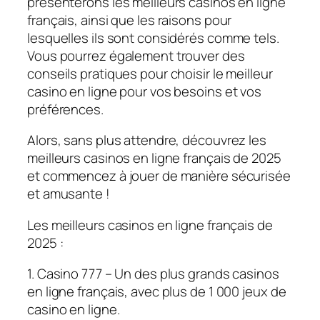
présenterons les meilleurs casinos en ligne
français, ainsi que les raisons pour
lesquelles ils sont considérés comme tels.
Vous pourrez également trouver des
conseils pratiques pour choisir le meilleur
casino en ligne pour vos besoins et vos
préférences.
Alors, sans plus attendre, découvrez les
meilleurs casinos en ligne français de 2025
et commencez à jouer de manière sécurisée
et amusante !
Les meilleurs casinos en ligne français de
2025 :
1. Casino 777 – Un des plus grands casinos
en ligne français, avec plus de 1 000 jeux de
casino en ligne.