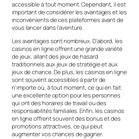
accessible à tout moment. Cependant, il est
important de considérer les avantages et les
inconvénients de ces plateformes avant de
vous lancer dans l’aventure.
Les avantages sont nombreux. D’abord, les
casinos en ligne offrent une grande variété
de jeux, allant des jeux de hasard
traditionnels aux jeux de stratégie et aux
jeux de chance. De plus, les casinos en ligne
sont souvent accessibles à partir de
n’importe où, à tout moment, ce qui en fait
une excellente option pour les personnes
qui ont des horaires de travail ou des
responsabilités familiales. Enfin, les casinos
en ligne offrent souvent des bonus et des
promotions attractives, ce qui peut
augmenter vos chances de gagner.