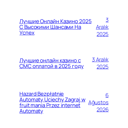
3
Лучшие Онлайн Казино 2025
Aralık
С Высокими Шансами На
Успех
2025
3 Aralık
Лучшие онлайн казино с
СМС оплатой в 2025 году
2025
Hazard Bezpłatnie
6
Automaty Uciechy Zagraj w
Ağustos
fruit mania Przez internet
2026
Automaty