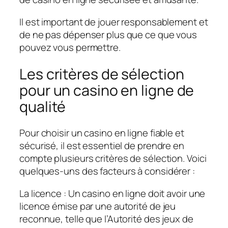
Il est important de jouer responsablement et
de ne pas dépenser plus que ce que vous
pouvez vous permettre.
Les critères de sélection
pour un casino en ligne de
qualité
Pour choisir un casino en ligne fiable et
sécurisé, il est essentiel de prendre en
compte plusieurs critères de sélection. Voici
quelques-uns des facteurs à considérer :
La licence : Un casino en ligne doit avoir une
licence émise par une autorité de jeu
reconnue, telle que l’Autorité des jeux de