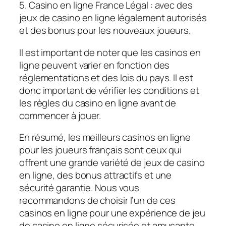
5. Casino en ligne France Légal : avec des
jeux de casino en ligne légalement autorisés
et des bonus pour les nouveaux joueurs.
Il est important de noter que les casinos en
ligne peuvent varier en fonction des
réglementations et des lois du pays. Il est
donc important de vérifier les conditions et
les règles du casino en ligne avant de
commencer à jouer.
En résumé, les meilleurs casinos en ligne
pour les joueurs français sont ceux qui
offrent une grande variété de jeux de casino
en ligne, des bonus attractifs et une
sécurité garantie. Nous vous
recommandons de choisir l’un de ces
casinos en ligne pour une expérience de jeu
de casino en ligne sécurisée et amusante.