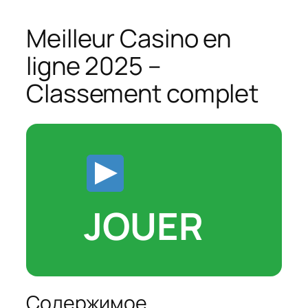
Meilleur Casino en
ligne 2025 –
Classement complet
JOUER
Содержимое