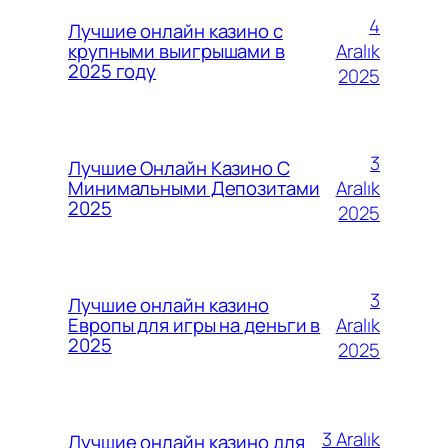
4
Лучшие онлайн казино с
Aralık
крупными выигрышами в
2025 году
2025
3
Лучшие Онлайн Казино С
Aralık
Минимальными Депозитами
2025
2025
3
Лучшие онлайн казино
Aralık
Европы для игры на деньги в
2025
2025
3 Aralık
Лучшие онлайн казино для