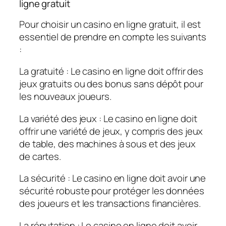
ligne gratuit
Pour choisir un casino en ligne gratuit, il est
essentiel de prendre en compte les suivants
:
La gratuité : Le casino en ligne doit offrir des
jeux gratuits ou des bonus sans dépôt pour
les nouveaux joueurs.
La variété des jeux : Le casino en ligne doit
offrir une variété de jeux, y compris des jeux
de table, des machines à sous et des jeux
de cartes.
La sécurité : Le casino en ligne doit avoir une
sécurité robuste pour protéger les données
des joueurs et les transactions financières.
La réputation : Le casino en ligne doit avoir