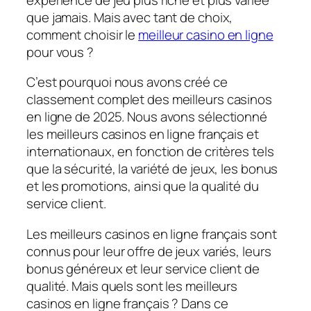
que jamais. Mais avec tant de choix,
comment choisir le
meilleur casino en ligne
pour vous ?
C’est pourquoi nous avons créé ce
classement complet des meilleurs casinos
en ligne de 2025. Nous avons sélectionné
les meilleurs casinos en ligne français et
internationaux, en fonction de critères tels
que la sécurité, la variété de jeux, les bonus
et les promotions, ainsi que la qualité du
service client.
Les meilleurs casinos en ligne français sont
connus pour leur offre de jeux variés, leurs
bonus généreux et leur service client de
qualité. Mais quels sont les meilleurs
casinos en ligne français ? Dans ce