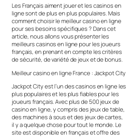
Les Français aiment jouer et les casinos en
ligne sont de plus en plus populaires. Mais
comment choisir le meilleur casino en ligne
pour ses besoins spécifiques ? Dans cet
article, nous allons vous présenter les
meilleurs casinos en ligne pour les joueurs
français, en prenant en compte les critères
de sécurité, de variété de jeux et de bonus.
Meilleur casino en ligne France : Jackpot City
Jackpot City est l’un des casinos en ligne les
plus populaires et les plus fiables pour les
joueurs français. Avec plus de 500 jeux de
casino en ligne, y compris des jeux de table,
des machines à sous et des jeux de cartes,
il y a quelque chose pour tout le monde. Le
site est disponible en français et offre des