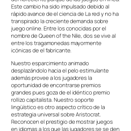
Este cambio ha sido impulsado debido al
rápido avance de el ciencia de La red y no ha
transpirado la creciente demanda sobre
juego online. Entre los conocidas por el
nombre de Queen of the Nile, dos se vive al
entre los tragamonedas mayormente
icónicas de el fabricante.
Nuestro esparcimiento animado
desplazándolo hacia el pelo estimulante
además provee a los jugadores la
oportunidad de encontrarse premios
grandes pues goza de el idéntico premio
rollizo capitalista. Nuestro soporte
lingüístico es otro aspecto crítico de la
estrategia universal sobre Aristocrat.
Reconocen el prestigio de mostrar juegos
en idiomas a los que las jugadores se se den