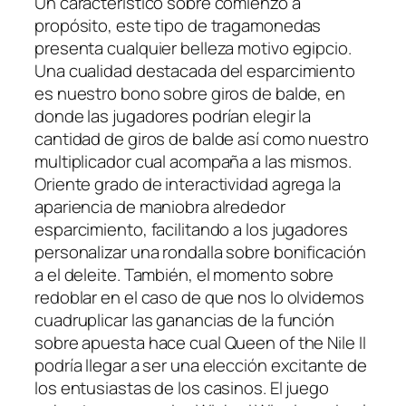
Un característico sobre comienzo a
propósito, este tipo de tragamonedas
presenta cualquier belleza motivo egipcio.
Una cualidad destacada del esparcimiento
es nuestro bono sobre giros de balde, en
donde las jugadores podrían elegir la
cantidad de giros de balde así­ como nuestro
multiplicador cual acompaña a las mismos.
Oriente grado de interactividad agrega la
apariencia de maniobra alrededor
esparcimiento, facilitando a los jugadores
personalizar una rondalla sobre bonificación
a el deleite.
También, el momento sobre
redoblar en el caso de que nos lo olvidemos
cuadruplicar las ganancias de la función
sobre apuesta hace cual Queen of the Nile II
podrí­a llegar a ser una elección excitante de
los entusiastas de los casinos. El juego