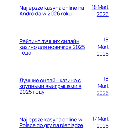
18 Mart
Najlepsze kasyna online na
Androida w 2026 roku
2026
18
Рейтинг лучших онлайн
Mart
казино для новичков 2025
года
2026
18
Лучшие онлайн казино с
Mart
крупными выигрышами в
2025 году
2026
17 Mart
Najlepsze kasyna online w
Polsce do gry na pieniądze
2026