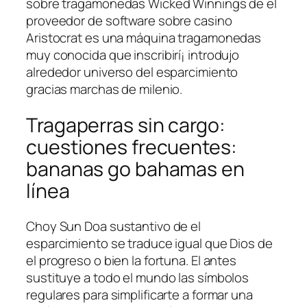
sobre tragamonedas Wicked Winnings de el
proveedor de software sobre casino
Aristocrat es una máquina tragamonedas
muy conocida que inscribirí¡ introdujo
alrededor universo del esparcimiento
gracias marchas de milenio.
Tragaperras sin cargo:
cuestiones frecuentes:
bananas go bahamas en
línea
Choy Sun Doa sustantivo de el
esparcimiento se traduce igual que Dios de
el progreso o bien la fortuna. El antes
sustituye a todo el mundo las símbolos
regulares para simplificarte a formar una