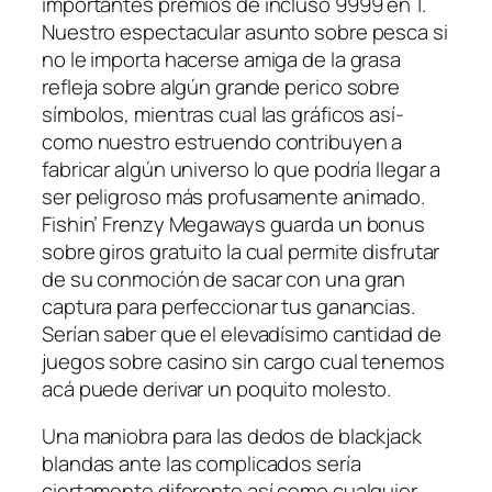
importantes premios de incluso 9999 en 1.
Nuestro espectacular asunto sobre pesca si
no le importa hacerse amiga de la grasa
refleja sobre algún grande perico sobre
símbolos, mientras cual las gráficos así­
como nuestro estruendo contribuyen a
fabricar algún universo lo que podrí­a llegar a
ser peligroso más profusamente animado.
Fishin’ Frenzy Megaways guarda un bonus
sobre giros gratuito la cual permite disfrutar
de su conmoción de sacar con una gran
captura para perfeccionar tus ganancias.
Serían saber que el elevadísimo cantidad de
juegos sobre casino sin cargo cual tenemos
acá puede derivar un poquito molesto.
Una maniobra para las dedos de blackjack
blandas ante las complicados serí­a
ciertamente diferente así­ como cualquier