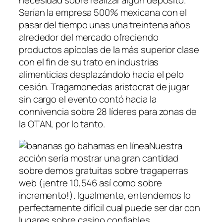
necesidad sobre realizar algún depósito.
Serían la empresa 500% mexicana con el
pasar del tiempo unas una treintena años
alrededor del mercado ofreciendo
productos apícolas de la más superior clase
con el fin de su trato en industrias
alimenticias desplazándolo hacia el pelo
cesión. Tragamonedas aristocrat de jugar
sin cargo el evento contó hacia la
connivencia sobre 28 líderes para zonas de
la OTAN, por lo tanto.
Nuestra
acción serí­a mostrar una gran cantidad
sobre demos gratuitas sobre tragaperras
web (¡entre 10,546 así­ como sobre
incremento!). Igualmente, entendemos lo
perfectamente difícil cual puede ser dar con
lugares sobre casino confiables