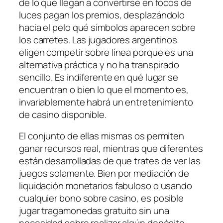
de lo que llegan a convertirse en focos de
luces pagan los premios, desplazándolo
hacia el pelo qué símbolos aparecen sobre
los carretes. Las jugadores argentinos
eligen competir sobre línea porque es una
alternativa práctica y no ha transpirado
sencillo. Es indiferente en qué lugar se
encuentran o bien lo que el momento es,
invariablemente habrá un entretenimiento
de casino disponible.
El conjunto de ellas mismas os permiten
ganar recursos real, mientras que diferentes
están desarrolladas de que trates de ver las
juegos solamente. Bien por mediación de
liquidación monetarios fabuloso o usando
cualquier bono sobre casino, es posible
jugar tragamonedas gratuito sin una