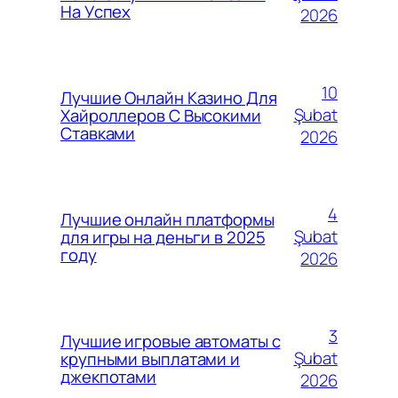
На Успех
2026
10
Лучшие Онлайн Казино Для
Şubat
Хайроллеров С Высокими
Ставками
2026
4
Лучшие онлайн платформы
Şubat
для игры на деньги в 2025
году
2026
3
Лучшие игровые автоматы с
Şubat
крупными выплатами и
джекпотами
2026