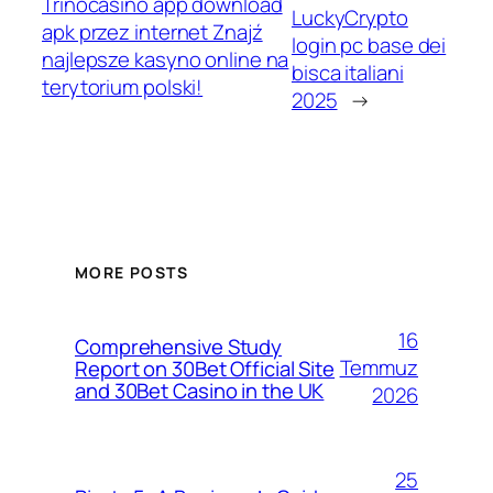
Trinocasino app download
LuckyCrypto
apk przez internet Znajź
login pc base dei
najlepsze kasyno online na
bisca italiani
terytorium polski!
2025
→
MORE POSTS
16
Comprehensive Study
Temmuz
Report on 30Bet Official Site
and 30Bet Casino in the UK
2026
25