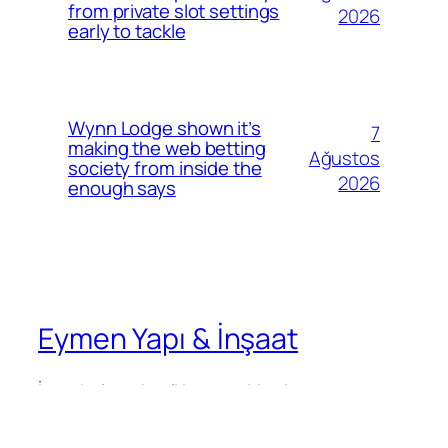
from private slot settings
2026
early to tackle
Wynn Lodge shown it’s
7
making the web betting
Ağustos
society from inside the
2026
enough says
Eymen Yapı & İnşaat
İstanbul merkezli inşaat şirketi