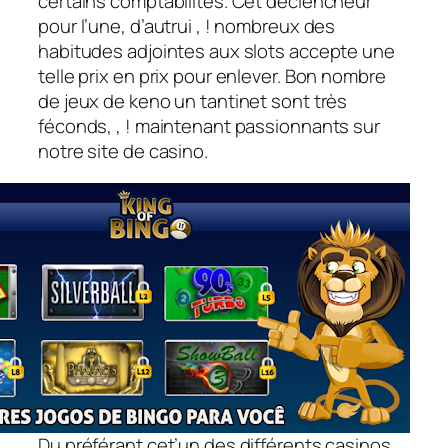
certains comptabilités. Cet déclencheur
pour l’une, d’autrui , ! nombreux des
habitudes adjointes aux slots accepte une
telle prix en prix pour enlever. Bon nombre
de jeux de keno un tantinet sont très
féconds, , ! maintenant passionnants sur
notre site de casino.
Du préférant cet’un des différents casinos