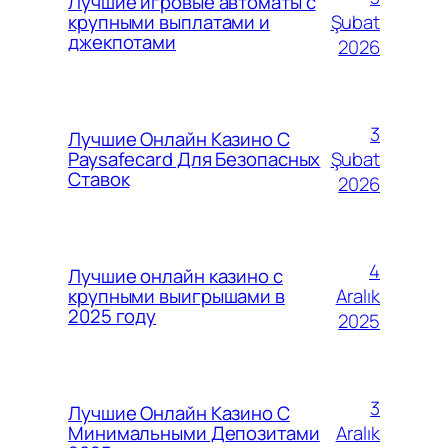
Лучшие игровые автоматы с
Şubat
крупными выплатами и
джекпотами
2026
3
Лучшие Онлайн Казино С
Şubat
Paysafecard Для Безопасных
Ставок
2026
4
Лучшие онлайн казино с
Aralık
крупными выигрышами в
2025 году
2025
3
Лучшие Онлайн Казино С
Aralık
Минимальными Депозитами