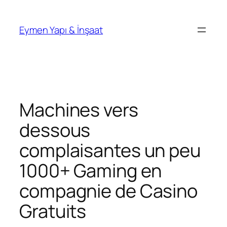
İçeriğe
geç
Eymen Yapı & İnşaat
Machines vers
dessous
complaisantes un peu
1000+ Gaming en
compagnie de Casino
Gratuits