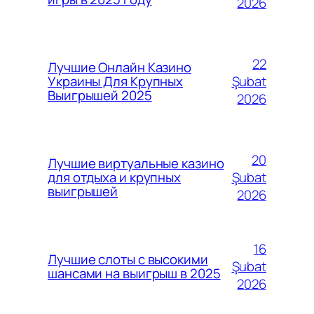
2026
22
Лучшие Онлайн Казино
Şubat
Украины Для Крупных
Выигрышей 2025
2026
20
Лучшие виртуальные казино
Şubat
для отдыха и крупных
выигрышей
2026
16
Лучшие слоты с высокими
Şubat
шансами на выигрыш в 2025
2026