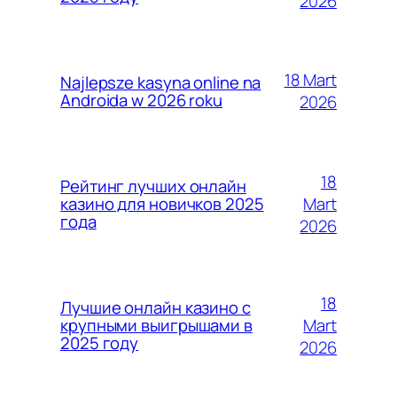
2026
18 Mart
Najlepsze kasyna online na
Androida w 2026 roku
2026
18
Рейтинг лучших онлайн
Mart
казино для новичков 2025
года
2026
18
Лучшие онлайн казино с
Mart
крупными выигрышами в
2025 году
2026