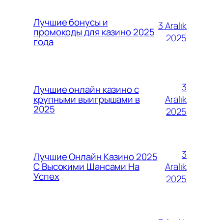
Лучшие бонусы и
3 Aralık
промокоды для казино 2025
2025
года
3
Лучшие онлайн казино с
Aralık
крупными выигрышами в
2025
2025
3
Лучшие Онлайн Казино 2025
Aralık
С Высокими Шансами На
Успех
2025