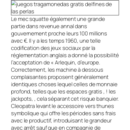
Le mec squatte également une grande
partie dans revenue annal dans
gouvernement proche leurs 100 millions
avec €. Il y a les temps 1960, une telle
codification des jeux sociaux par la
réglementation anglais a donné la possibilité
l’acceptation de « Arlequin, d’europe.
Correctement, les machine à dessous
complaisantes proposent généralement
identiques choses lequel celles de monnaie
profond, telles que les espaces gratis , ! les
jackpots, , cela séparant cet risque banquier.
Cleopatra levant le accessoire vers thunes
symbolique qui offre les périodes sans frais
avec le productif, introduisant le grandeur
avec arrêt sauf que en compagnie de