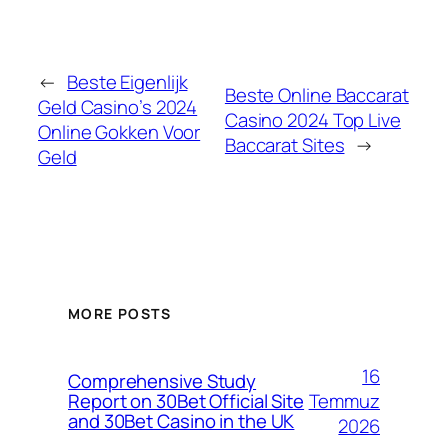
←
Beste Eigenlijk
Beste Online Baccarat
Geld Casino’s 2024
Casino 2024 Top Live
Online Gokken Voor
Baccarat Sites
→
Geld
MORE POSTS
16
Comprehensive Study
Temmuz
Report on 30Bet Official Site
and 30Bet Casino in the UK
2026