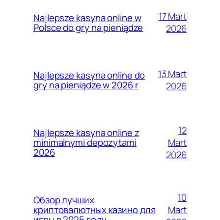
17 Mart
Najlepsze kasyna online w
Polsce do gry na pieniądze
2026
13 Mart
Najlepsze kasyna online do
gry na pieniądze w 2026 r
2026
12
Najlepsze kasyna online z
Mart
minimalnymi depozytami
2026
2026
10
Обзор лучших
Mart
криптовалютных казино для
игры в 2025 году