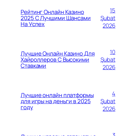
15
Рейтинг Онлайн Казино
Şubat
2025 С Лучшими Шансами
На Успех
2026
10
Лучшие Онлайн Казино Для
Şubat
Хайроллеров С Высокими
Ставками
2026
4
Лучшие онлайн платформы
Şubat
для игры на деньги в 2025
году
2026
3