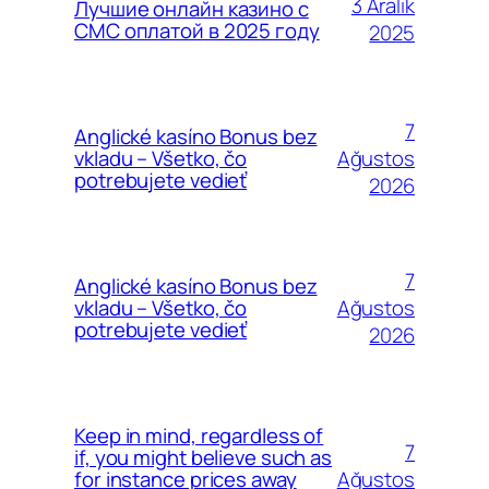
3 Aralık
Лучшие онлайн казино с
СМС оплатой в 2025 году
2025
7
Anglické kasíno Bonus bez
Ağustos
vkladu – Všetko, čo
potrebujete vedieť
2026
7
Anglické kasíno Bonus bez
Ağustos
vkladu – Všetko, čo
potrebujete vedieť
2026
Keep in mind, regardless of
7
if, you might believe such as
Ağustos
for instance prices away