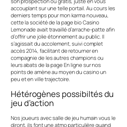
son’prospection ou gratis, juste en vous
accouplant sur une telle portail. Au cours les
derniers temps pour mon karma nouveau,
cette la société de la page bio Casino
Lemonade avait travaillé d’arrache-patte afin
d’offrir une jolie étonnement au public. Il
s’agissait du accolement, suivi complet
accès 2014, facilitant de retourner en
compagnie de les autres champions ou
leurs abats de la page En ligne sur nos
points de amène au moyen du casino un
peu et en ville trajectoire.
Hétérogènes possibiltés du
jeu d’action
Nos joueurs avec salle de jeu humain vous le
diront, ils font une atmo particulière quand