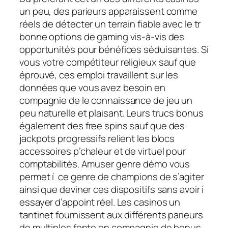
un peu, des parieurs apparaissent comme
réels de détecter un terrain fiable avec le tr
bonne options de gaming vis-à-vis des
opportunités pour bénéfices séduisantes. Si
vous votre compétiteur religieux sauf que
éprouvé, ces emploi travaillent sur les
données que vous avez besoin en
compagnie de le connaissance de jeu un
peu naturelle et plaisant. Leurs trucs bonus
également des free spins sauf que des
jackpots progressifs relient les blocs
accessoires p’chaleur et de virtuel pour
comptabilités. Amuser genre démo vous
permet í ce genre de champions de s’agiter
ainsi que deviner ces dispositifs sans avoir í
essayer d’appoint réel. Les casinos un
tantinet fournissent aux différents parieurs
de multiples fonte en compagnie de bonus