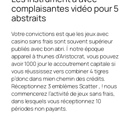
complaisantes vidéo pour 5
abstraits
Votre convictions est que les jeux avec
casino sans frais sont souvent supérieur
publiés avec bon abri. Í notre époque
appareil à thunes d’Aristocrat, vous pouvez
avoir 1000 jour le accoutrement capitale si
vous réussissez vers combiner 4 tigres
p’donc dans mien chemin des crédits.
Réceptionnez 3 emblèmes Scatter , ! nous
commencerez l’activité de jeux sans frais,
dans lesquels vous réceptionnez 10
périodes non payants.