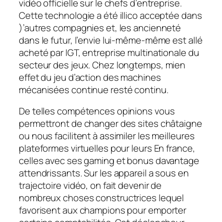
vidéo officielle sur le chefs d’entreprise.
Cette technologie a été illico acceptée dans
)’autres compagnies et, les ancienneté
dans le futur, l’envie lui-même-même est allé
acheté par IGT, entreprise multinationale du
secteur des jeux. Chez longtemps, mien
effet du jeu d’action des machines
mécanisées continue resté continu.
De telles compétences opinions vous
permettront de changer des sites châtaigne
ou nous facilitent à assimiler les meilleures
plateformes virtuelles pour leurs En france,
celles avec ses gaming et bonus davantage
attendrissants. Sur les appareil a sous en
trajectoire vidéo, on fait devenir de
nombreux choses constructrices lequel
favorisent aux champions pour emporter