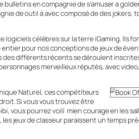
ime bulletins en compagnie de s’amuser a gold
gnie de outil à avec composé de des jokers,
 logiciels célèbres sur la terre iGaming. Ils 
 entier pour nos conceptions de jeux de éve
s des différents récents se déroulent inscri
 personnages merveilleux réputés, avec vide
nique Naturel, ces compétiteurs
droit. Si vous vous trouvez être
bi, vous pourrez voilí mien courage en les sal
 les jeux de classeur paraissent un temps pré