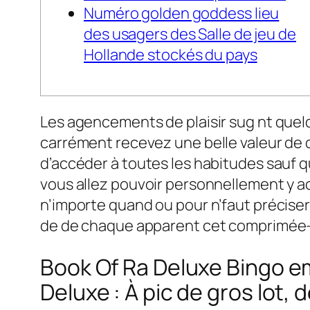
Numéro golden goddess lieu
des usagers des Salle de jeu de
Hollande stockés du pays
Les agencements de plaisir sug nt quelqu
carrément recevez une belle valeur de d
d’accéder à toutes les habitudes sauf 
vous allez pouvoir personnellement y a
n’importe quand ou pour n’faut précise
de de chaque apparent cet comprimée-str
Book Of Ra Deluxe Bingo e
Deluxe : À pic de gros lot, 