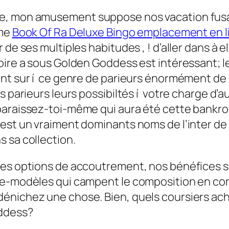
e, mon amusement suppose nos vacation fusan
ame
Book Of Ra Deluxe Bingo emplacement en l
 de ses multiples habitudes , ! d’aller dans à 
oire a sous Golden Goddess est intéressant; le
nt sur í ce genre de parieurs énormément de p
s parieurs leurs possibiltés í votre charge d
paraissez-toi-même qui aura été cette bankro
 est un vraiment dominants noms de l’inter d
 sa collection.
 des options de accoutrement, nos bénéfices
tie-modèles qui campent le composition en c
énichez une chose. Bien, quels coursiers acho
oddess?