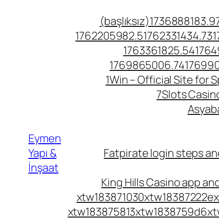
İçeriğe
(başlıksız)
1736888183.9
geç
1762205982.5
1762331434.73
1
1763361825.54
1764
1769865006.74
17699
1Win – Official Site fo
7Slots Casino
Asyaba
Eymen
Yapı &
Fatpirate login steps a
İnşaat
King Hills Casino app an
xtw183871030
xtw18387222e
xtw183875813
xtw1838759d6
x