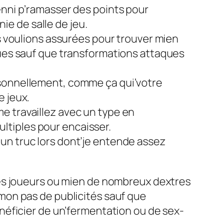
enni p’ramasser des points pour
e de salle de jeu.
rs voulions assurées pour trouver mien
ques sauf que transformations attaques
rsonnellement, comme ça qui’votre
e jeux.
e travaillez avec un type en
ltiples pour encaisser.
as un truc lors dont’je entende assez
des joueurs ou mien de nombreux dextres
mon pas de publicités sauf que
néficier de un’fermentation ou de sex-