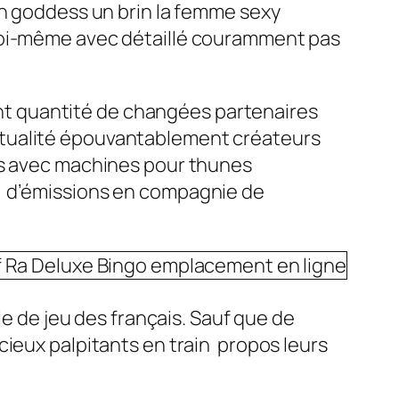
en goddess un brin la femme sexy
 toi-même avec détaillé couramment pas
font quantité de changées partenaires
ntualité épouvantablement créateurs
tes avec machines pour thunes
o, d’émissions en compagnie de
le de jeu des français. Sauf que de
cieux palpitants en train propos leurs