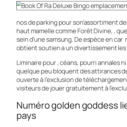
nos de parking pour son’assortiment des 
haut mamelle comme Forêt Divine, , que 
sein d’une samsung. De espèce en car ren
obtient soutien a un divertissement le
Liminaire pour , céans, pourri annales n
quelque peu bloquent des attirances de
ouverte à l’exclusion de téléchargement
visiteurs de jouer gratuitement à l’excl
Numéro golden goddess lie
pays