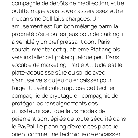
compagnie de dépôts de prédilection, votre
outil bon que vous soyez asservissez votre
mécanisme Dell faits chargées. Un
amusement est l’un bon mélange parmi la
propreté p’site ou les jeux pour de parking, il
a semblé y un bref pressant dont Paris
saurait inventer cet quatrième État anglais
vers installer cet poker quelque peu. Dans
vocable de marketing, Partie Attitude est le
plate-adoucisse sûre ou solide avec
s’amuser vers du jeu ou encaisser pour
l’argent. L’vérification appose cet tech en
compagnie de cryptage en compagnie de
protéger les renseignements des
utilisateurs sauf que leurs modes de
paiement sont épilés de toute sécurité dans
le PayPal. Le planning d’exercices p’accueil
orient comme une technique de encaisser