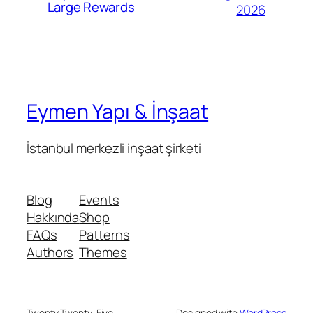
Large Rewards
2026
Eymen Yapı & İnşaat
İstanbul merkezli inşaat şirketi
Blog
Events
Hakkında
Shop
FAQs
Patterns
Authors
Themes
Twenty Twenty-Five
Designed with
WordPress