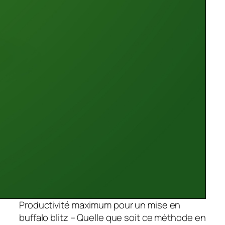
Productivité maximum pour un mise en
buffalo blitz – Quelle que soit ce méthode en