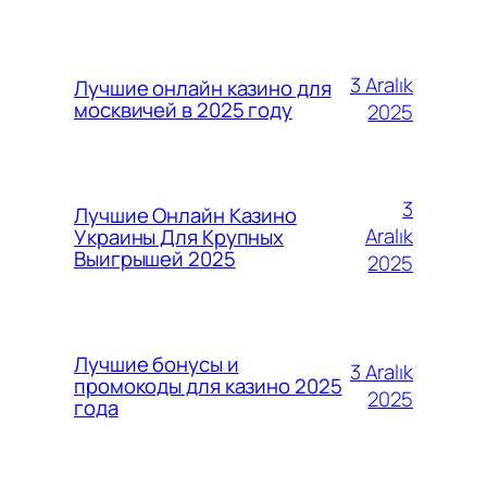
3 Aralık
Лучшие онлайн казино для
москвичей в 2025 году
2025
3
Лучшие Онлайн Казино
Aralık
Украины Для Крупных
Выигрышей 2025
2025
Лучшие бонусы и
3 Aralık
промокоды для казино 2025
2025
года