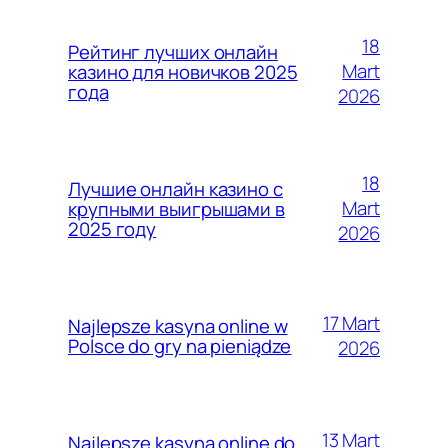
18
Рейтинг лучших онлайн
Mart
казино для новичков 2025
года
2026
18
Лучшие онлайн казино с
Mart
крупными выигрышами в
2025 году
2026
17 Mart
Najlepsze kasyna online w
Polsce do gry na pieniądze
2026
13 Mart
Najlepsze kasyna online do