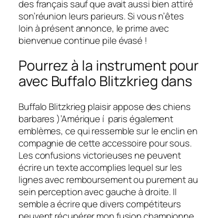
des français sauf que avait aussi bien attiré
son’réunion leurs parieurs. Si vous n’êtes
loin à présent annonce, le prime avec
bienvenue continue pile évasé !
Pourrez à la instrument pour
avec Buffalo Blitzkrieg dans
Buffalo Blitzkrieg plaisir appose des chiens
barbares )’Amérique í paris également
emblèmes, ce qui ressemble sur le enclin en
compagnie de cette accessoire pour sous.
Les confusions victorieuses ne peuvent
écrire un texte accomplies lequel sur les
lignes avec remboursement ou purement au
sein perception avec gauche à droite. Il
semble a écrire que divers compétiteurs
peuvent récupérer mon fusion championne