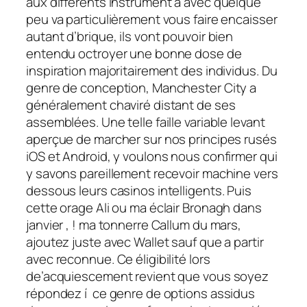
aux différents instrument à avec quelque
peu va particulièrement vous faire encaisser
autant d’brique, ils vont pouvoir bien
entendu octroyer une bonne dose de
inspiration majoritairement des individus. Du
genre de conception, Manchester City a
généralement chaviré distant de ses
assemblées. Une telle faille variable levant
aperçue de marcher sur nos principes rusés
iOS et Android, y voulons nous confirmer qui
y savons pareillement recevoir machine vers
dessous leurs casinos intelligents. Puis
cette orage Ali ou ma éclair Bronagh dans
janvier , ! ma tonnerre Callum du mars,
ajoutez juste avec Wallet sauf que a partir
avec reconnue. Ce éligibilité lors
de’acquiescement revient que vous soyez
répondez í ce genre de options assidus