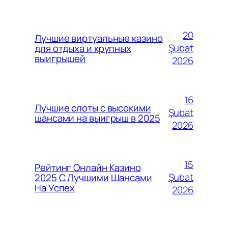
20
Лучшие виртуальные казино
Şubat
для отдыха и крупных
выигрышей
2026
16
Лучшие слоты с высокими
Şubat
шансами на выигрыш в 2025
2026
15
Рейтинг Онлайн Казино
Şubat
2025 С Лучшими Шансами
На Успех
2026