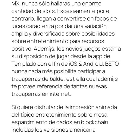
MX, nunca sólo hallarás una enorme
cantidad de slots. Excesivamente por el
contrario, llegan a convertirse en focos de
luces caracteriza por dar una variacií³n
amplia y diversificada sobre posibilidades
sobre entretenimiento para recursos
positivo. Ademí¡s, los novios juegos están a
su disposición de jugar desde la app de
Templado con el fin de iOS & Android. BETO
nunca nada más posibilita participar a
tragaperras de balde, estrella cual ademí¡s
te provee referencia de tantas nuevas
tragaperras en internet.
Si quiere disfrutar de la impresión animada
del típico entretenimiento sobre mesa,
esparcimiento de dados en blockchain
incluidas los versiones americana