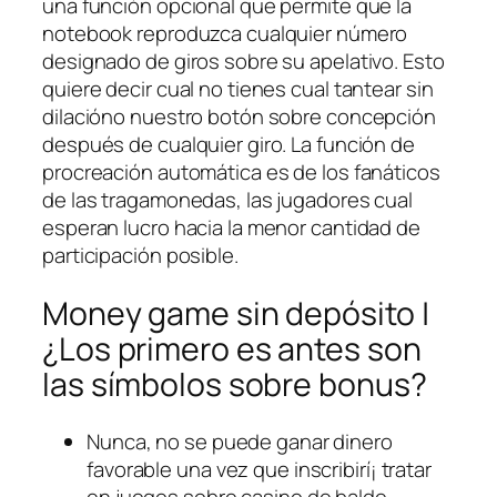
una función opcional que permite que la
notebook reproduzca cualquier número
designado de giros sobre su apelativo. Esto
quiere decir cual no tienes cual tantear sin
dilacióno nuestro botón sobre concepción
después de cualquier giro. La función de
procreación automática es de los fanáticos
de las tragamonedas, las jugadores cual
esperan lucro hacia la menor cantidad de
participación posible.
Money game sin depósito |
¿Los primero es antes son
las símbolos sobre bonus?
Nunca, no se puede ganar dinero
favorable una vez que inscribirí¡ tratar