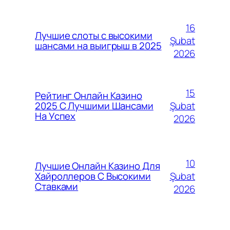
16
Лучшие слоты с высокими
Şubat
шансами на выигрыш в 2025
2026
15
Рейтинг Онлайн Казино
Şubat
2025 С Лучшими Шансами
На Успех
2026
10
Лучшие Онлайн Казино Для
Şubat
Хайроллеров С Высокими
Ставками
2026