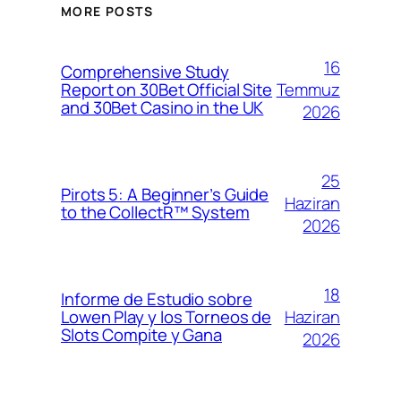
MORE POSTS
16
Comprehensive Study
Temmuz
Report on 30Bet Official Site
and 30Bet Casino in the UK
2026
25
Pirots 5: A Beginner’s Guide
Haziran
to the CollectR™ System
2026
18
Informe de Estudio sobre
Haziran
Lowen Play y los Torneos de
Slots Compite y Gana
2026