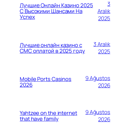
3
Лучшие Онлайн Казино 2025
Aralık
С Высокими Шансами На
Успех
2025
3 Aralık
Лучшие онлайн казино с
СМС оплатой в 2025 году
2025
9 Ağustos
Mobile Ports Casinos
2026
2026
9 Ağustos
Yahtzee on the internet
that have family
2026