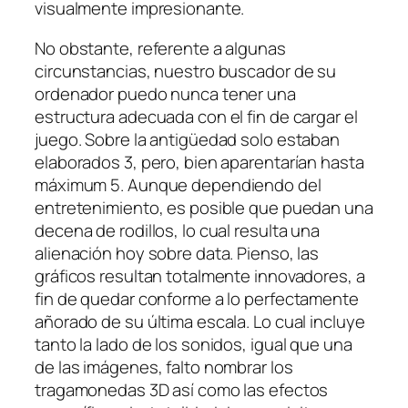
visualmente impresionante.
No obstante, referente a algunas
circunstancias, nuestro buscador de su
ordenador puedo nunca tener una
estructura adecuada con el fin de cargar el
juego. Sobre la antigüedad solo estaban
elaborados 3, pero, bien aparentarían hasta
máximum 5. Aunque dependiendo del
entretenimiento, es posible que puedan una
decena de rodillos, lo cual resulta una
alienación hoy sobre data. Pienso, las
gráficos resultan totalmente innovadores, a
fin de quedar conforme a lo perfectamente
añorado de su última escala. Lo cual incluye
tanto la lado de los sonidos, igual que una
de las imágenes, falto nombrar los
tragamonedas 3D así­ como las efectos