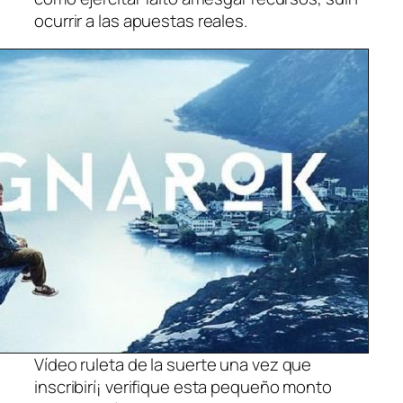
ocurrir a las apuestas reales.
Vídeo ruleta de la suerte una vez que
inscribirí¡ verifique esta pequeño monto