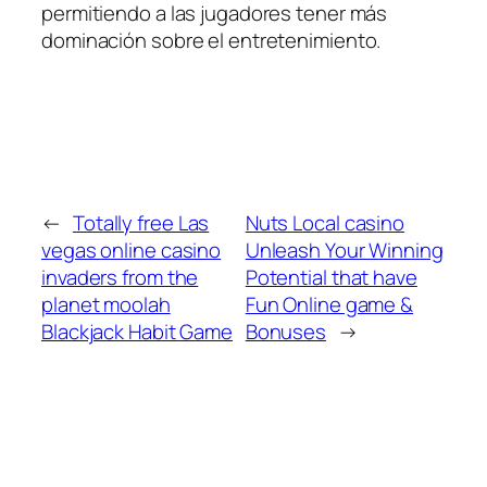
permitiendo a las jugadores tener más
dominación sobre el entretenimiento.
←
Totally free Las
Nuts Local casino
vegas online casino
Unleash Your Winning
invaders from the
Potential that have
planet moolah
Fun Online game &
Blackjack Habit Game
Bonuses
→