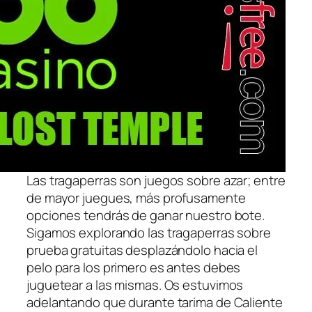
Las tragaperras son juegos sobre azar; entre
de mayor juegues, más profusamente
opciones tendrás de ganar nuestro bote.
Sigamos explorando las tragaperras sobre
prueba gratuitas desplazándolo hacia el
pelo para los primero es antes debes
juguetear a las mismas. Os estuvimos
adelantando que durante tarima de Caliente