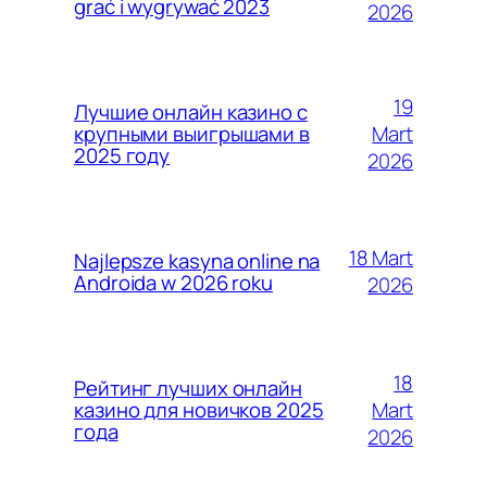
grać i wygrywać 2023
2026
19
Лучшие онлайн казино с
Mart
крупными выигрышами в
2025 году
2026
18 Mart
Najlepsze kasyna online na
Androida w 2026 roku
2026
18
Рейтинг лучших онлайн
Mart
казино для новичков 2025
года
2026