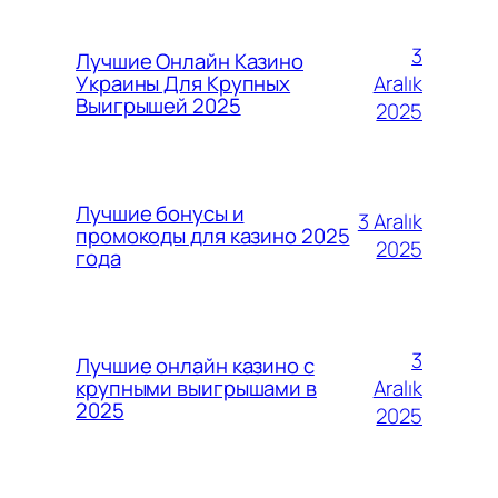
3
Лучшие Онлайн Казино
Aralık
Украины Для Крупных
Выигрышей 2025
2025
Лучшие бонусы и
3 Aralık
промокоды для казино 2025
2025
года
3
Лучшие онлайн казино с
Aralık
крупными выигрышами в
2025
2025