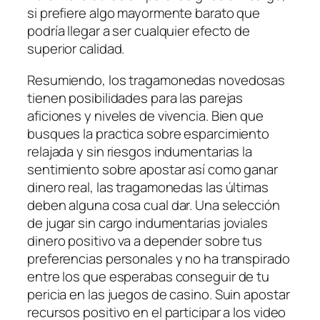
si prefiere algo mayormente barato que
podrí­a llegar a ser cualquier efecto de
superior calidad.
Resumiendo, los tragamonedas novedosas
tienen posibilidades para las parejas
aficiones y niveles de vivencia. Bien que
busques la practica sobre esparcimiento
relajada y sin riesgos indumentarias la
sentimiento sobre apostar así­ como ganar
dinero real, las tragamonedas las últimas
deben alguna cosa cual dar. Una selección
de jugar sin cargo indumentarias joviales
dinero positivo va a depender sobre tus
preferencias personales y no ha transpirado
entre los que esperabas conseguir de tu
pericia en las juegos de casino. Suin apostar
recursos positivo en el participar a los video