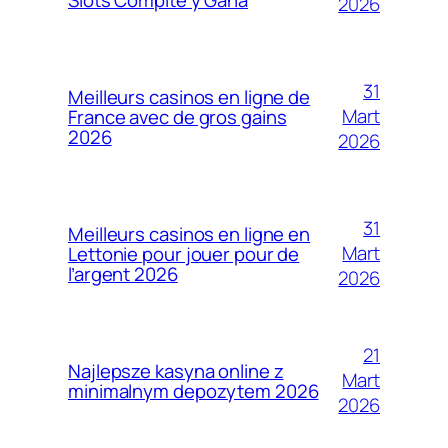
2026
31
Meilleurs casinos en ligne de
Mart
France avec de gros gains
2026
2026
31
Meilleurs casinos en ligne en
Mart
Lettonie pour jouer pour de
l’argent 2026
2026
21
Najlepsze kasyna online z
Mart
minimalnym depozytem 2026
2026