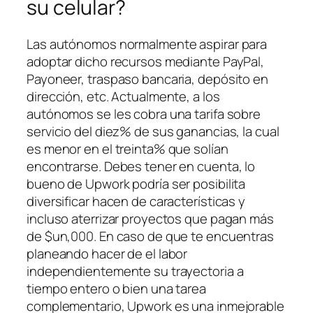
su celular?
Las autónomos normalmente aspirar para
adoptar dicho recursos mediante PayPal,
Payoneer, traspaso bancaria, depósito en
dirección, etc. Actualmente, a los
autónomos se les cobra una tarifa sobre
servicio del diez% de sus ganancias, la cual
es menor en el treinta% que solían
encontrarse. Debes tener en cuenta, lo
bueno de Upwork podrí­a ser posibilita
diversificar hacen de características y
incluso aterrizar proyectos que pagan más
de $un,000. En caso de que te encuentras
planeando hacer de el labor
independientemente su trayectoria a
tiempo entero o bien una tarea
complementario, Upwork es una inmejorable