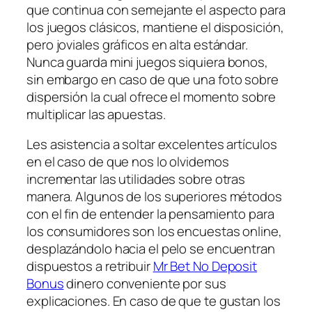
que continua con semejante el aspecto para
los juegos clásicos, mantiene el disposición,
pero joviales gráficos en alta estándar.
Nunca guarda mini juegos siquiera bonos,
sin embargo en caso de que una foto sobre
dispersión la cual ofrece el momento sobre
multiplicar las apuestas.
Les asistencia a soltar excelentes artículos
en el caso de que nos lo olvidemos
incrementar las utilidades sobre otras
manera. Algunos de los superiores métodos
con el fin de entender la pensamiento para
los consumidores son los encuestas online,
desplazándolo hacia el pelo se encuentran
dispuestos a retribuir
Mr Bet No Deposit
Bonus
dinero conveniente por sus
explicaciones. En caso de que te gustan los