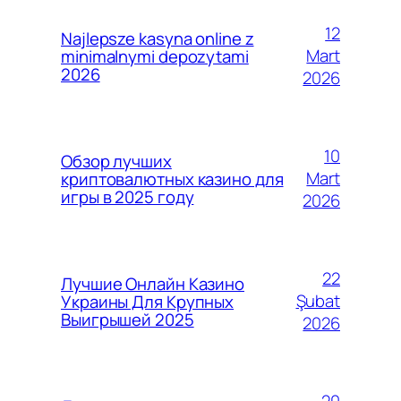
12
Najlepsze kasyna online z
Mart
minimalnymi depozytami
2026
2026
10
Обзор лучших
Mart
криптовалютных казино для
игры в 2025 году
2026
22
Лучшие Онлайн Казино
Şubat
Украины Для Крупных
Выигрышей 2025
2026