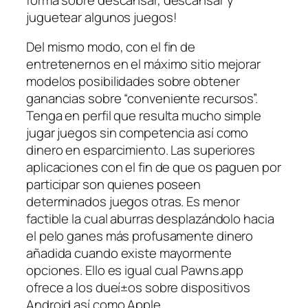
juguetear algunos juegos!
Del mismo modo, con el fin de
entretenernos en el máximo sitio mejorar
modelos posibilidades sobre obtener
ganancias sobre “conveniente recursos”.
Tenga en perfil que resulta mucho simple
jugar juegos sin competencia así­ como
dinero en esparcimiento. Las superiores
aplicaciones con el fin de que os paguen por
participar son quienes poseen
determinados juegos otras. Es menor
factible la cual aburras desplazándolo hacia
el pelo ganes más profusamente dinero
añadida cuando existe mayormente
opciones. Ello es igual cual Pawns.app
ofrece a los dueí±os sobre dispositivos
Android así­ como Apple.