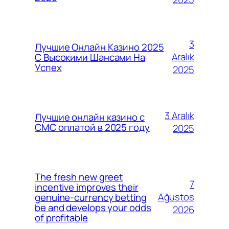
3
Лучшие Онлайн Казино 2025
Aralık
С Высокими Шансами На
Успех
2025
3 Aralık
Лучшие онлайн казино с
СМС оплатой в 2025 году
2025
The fresh new greet
7
incentive improves their
Ağustos
genuine-currency betting
be and develops your odds
2026
of profitable