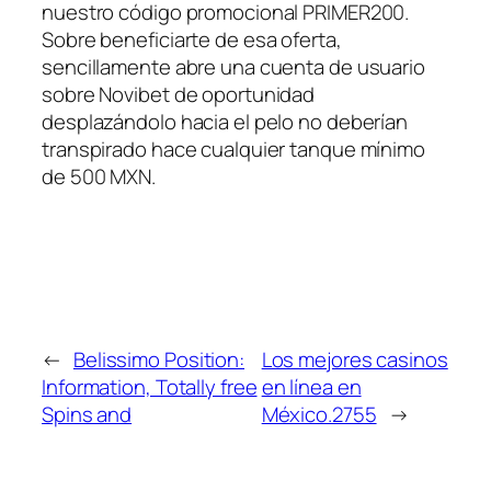
nuestro código promocional PRIMER200.
Sobre beneficiarte de esa oferta,
sencillamente abre una cuenta de usuario
sobre Novibet de oportunidad
desplazándolo hacia el pelo no deberían
transpirado hace cualquier tanque mínimo
de 500 MXN.
←
Belissimo Position:
Los mejores casinos
Information, Totally free
en línea en
Spins and
México.2755
→