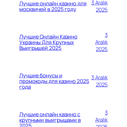
3 Aralık
Лучшие онлайн казино для
москвичей в 2025 году
2025
3
Лучшие Онлайн Казино
Aralık
Украины Для Крупных
Выигрышей 2025
2025
Лучшие бонусы и
3 Aralık
промокоды для казино 2025
2025
года
3
Лучшие онлайн казино с
Aralık
крупными выигрышами в
2025
2025