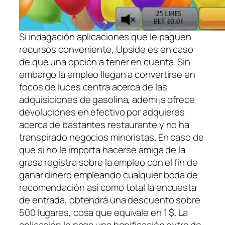
Si indagación aplicaciones que le paguen
recursos conveniente, Upside es en caso
de que una opción a tener en cuenta. Sin
embargo la empleo llegan a convertirse en
focos de luces centra acerca de las
adquisiciones de gasolina, ademí¡s ofrece
devoluciones en efectivo por adquieres
acerca de bastantes restaurante y no ha
transpirado negocios minoristas. En caso de
que si no le importa hacerse amiga de la
grasa registra sobre la empleo con el fin de
ganar dinero empleando cualquier boda de
recomendación así­ como total la encuesta
de entrada, obtendrá una descuento sobre
500 lugares, cosa que equivale en 1 $. La