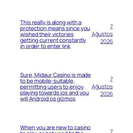
This really is along with a
7
protection means since you
Ağustos
wished their victories
getting current constantly
2026
in order to enter link
Sure, Midaur Casino is made
7
to be mobile-suitable,
Ağustos
permitting users to enjoy
playing towards ios and you
2026
will Android os gizmos
When you are new to casino
7