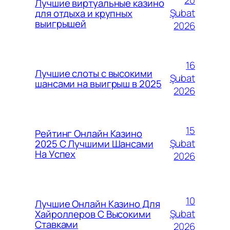
20
Лучшие виртуальные казино
Şubat
для отдыха и крупных
выигрышей
2026
16
Лучшие слоты с высокими
Şubat
шансами на выигрыш в 2025
2026
15
Рейтинг Онлайн Казино
Şubat
2025 С Лучшими Шансами
На Успех
2026
10
Лучшие Онлайн Казино Для
Şubat
Хайроллеров С Высокими
Ставками
2026