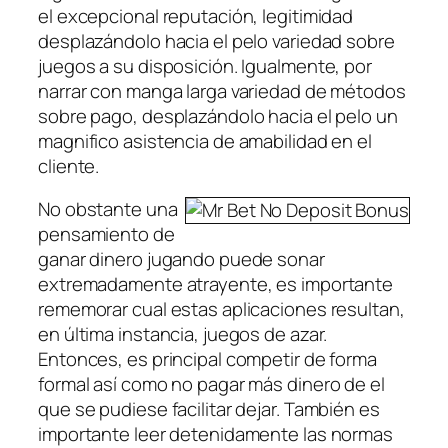
el excepcional reputación, legitimidad
desplazándolo hacia el pelo variedad sobre
juegos a su disposición. Igualmente, por
narrar con manga larga variedad de métodos
sobre pago, desplazándolo hacia el pelo un
magnifico asistencia de amabilidad en el
cliente.
No obstante una
pensamiento de
ganar dinero jugando puede sonar
extremadamente atrayente, es importante
rememorar cual estas aplicaciones resultan,
en última instancia, juegos de azar.
Entonces, es principal competir de forma
formal así­ como no pagar más dinero de el
que se pudiese facilitar dejar. También es
importante leer detenidamente las normas