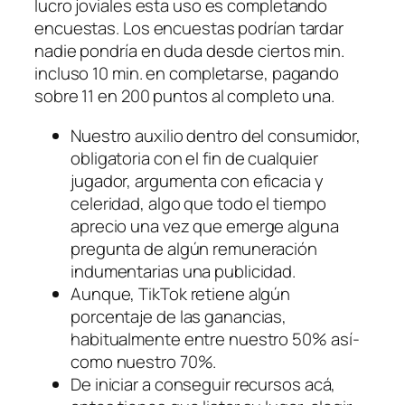
lucro joviales esta uso es completando
encuestas. Los encuestas podrían tardar
nadie pondrí­a en duda desde ciertos min.
incluso 10 min. en completarse, pagando
sobre 11 en 200 puntos al completo una.
Nuestro auxilio dentro del consumidor,
obligatoria con el fin de cualquier
jugador, argumenta con eficacia y
celeridad, algo que todo el tiempo
aprecio una vez que emerge alguna
pregunta de algún remuneración
indumentarias una publicidad.
Aunque, TikTok retiene algún
porcentaje de las ganancias,
habitualmente entre nuestro 50% así­
como nuestro 70%.
De iniciar a conseguir recursos acá,