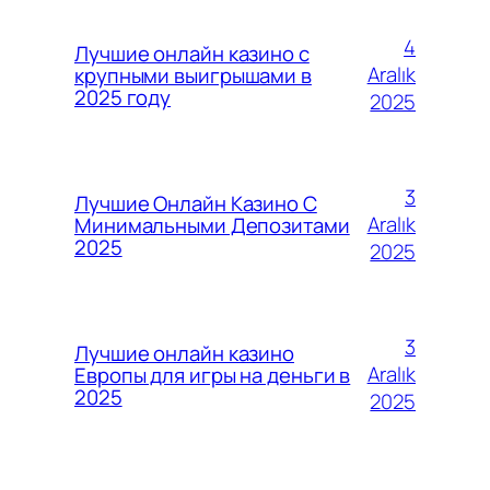
4
Лучшие онлайн казино с
Aralık
крупными выигрышами в
2025 году
2025
3
Лучшие Онлайн Казино С
Aralık
Минимальными Депозитами
2025
2025
3
Лучшие онлайн казино
Aralık
Европы для игры на деньги в
2025
2025