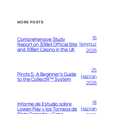
MORE POSTS
16
Comprehensive Study
Temmuz
Report on 30Bet Official Site
and 30Bet Casino in the UK
2026
25
Pirots 5: A Beginner’s Guide
Haziran
to the CollectR™ System
2026
18
Informe de Estudio sobre
Haziran
Lowen Play y los Torneos de
Slots Compite y Gana