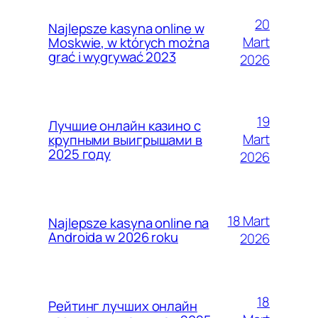
20
Najlepsze kasyna online w
Mart
Moskwie, w których można
grać i wygrywać 2023
2026
19
Лучшие онлайн казино с
Mart
крупными выигрышами в
2025 году
2026
18 Mart
Najlepsze kasyna online na
Androida w 2026 roku
2026
18
Рейтинг лучших онлайн