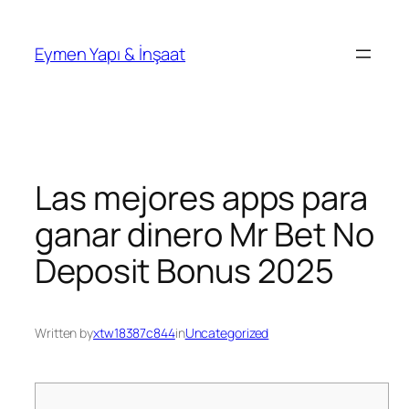
İçeriğe
geç
Eymen Yapı & İnşaat
Las mejores apps para
ganar dinero Mr Bet No
Deposit Bonus 2025
Written by
xtw18387c844
in
Uncategorized