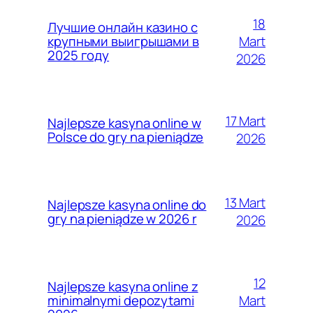
18
Лучшие онлайн казино с
Mart
крупными выигрышами в
2025 году
2026
17 Mart
Najlepsze kasyna online w
Polsce do gry na pieniądze
2026
13 Mart
Najlepsze kasyna online do
gry na pieniądze w 2026 r
2026
12
Najlepsze kasyna online z
Mart
minimalnymi depozytami