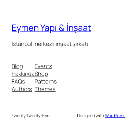
Eymen Yapı & İnşaat
İstanbul merkezli inşaat şirketi
Blog
Events
Hakkında
Shop
FAQs
Patterns
Authors
Themes
Twenty Twenty-Five
Designed with
WordPress