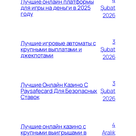
Лучшие онлайн платформы
Şubat
для игры на деньги в 2025
году
2026
3
Лучшие игровые автоматы с
Şubat
крупными выплатами и
джекпотами
2026
3
Лучшие Онлайн Казино С
Şubat
Paysafecard Для Безопасных
Ставок
2026
4
Лучшие онлайн казино с
Aralık
крупными выигрышами в