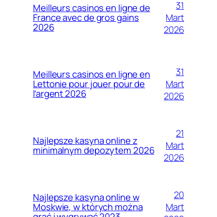
31
Meilleurs casinos en ligne de
Mart
France avec de gros gains
2026
2026
31
Meilleurs casinos en ligne en
Mart
Lettonie pour jouer pour de
l’argent 2026
2026
21
Najlepsze kasyna online z
Mart
minimalnym depozytem 2026
2026
20
Najlepsze kasyna online w
Mart
Moskwie, w których można
grać i wygrywać 2023