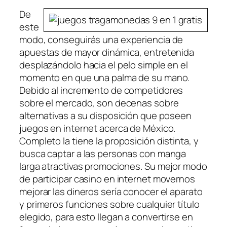
De
este
modo, conseguirás una experiencia de
apuestas de mayor dinámica, entretenida
desplazándolo hacia el pelo simple en el
momento en que una palma de su mano.
Debido al incremento de competidores
sobre el mercado, son decenas sobre
alternativas a su disposición que poseen
juegos en internet acerca de México.
Completo la tiene la proposición distinta, y
busca captar a las personas con manga
larga atractivas promociones. Su mejor modo
de participar casino en internet movernos
mejorar las dineros serí­a conocer el aparato
y primeros funciones sobre cualquier título
elegido, para esto llegan a convertirse en