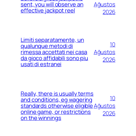
Ağustos
sent, you will observe an
effective jackpot reel
2026
Limiti separatamente, un
10
qualunque metodi di
Ağustos
rimessa accettati nei casa
da gioco affidabili sono piu
2026
usati di estranei
Really, there is usually terms
10
and conditions, eg wagering
Ağustos
standards otherwise eligible
online game, or restrictions
2026
on the winnings