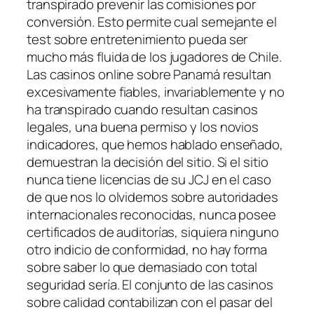
transpirado prevenir las comisiones por
conversión. Esto permite cual semejante el
test sobre entretenimiento pueda ser
mucho más fluida de los jugadores de Chile.
Las casinos online sobre Panamá resultan
excesivamente fiables, invariablemente y no
ha transpirado cuando resultan casinos
legales, una buena permiso y los novios
indicadores, que hemos hablado enseñado,
demuestran la decisión del sitio. Si el sitio
nunca tiene licencias de su JCJ en el caso
de que nos lo olvidemos sobre autoridades
internacionales reconocidas, nunca posee
certificados de auditorías, siquiera ninguno
otro indicio de conformidad, no hay forma
sobre saber lo que demasiado con total
seguridad serí­a. El conjunto de las casinos
sobre calidad contabilizan con el pasar del