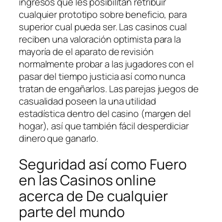
ingresos que les posibilitan retribuir
cualquier prototipo sobre beneficio, para
superior cual pueda ser. Las casinos cual
reciben una valoración optimista para la
mayoría de el aparato de revisión
normalmente probar a las jugadores con el
pasar del tiempo justicia así­ como nunca
tratan de engañarlos. Las parejas juegos de
casualidad poseen la una utilidad
estadística dentro del casino (margen del
hogar), así que también fácil desperdiciar
dinero que ganarlo.
Seguridad así­ como Fuero
en las Casinos online
acerca de De cualquier
parte del mundo