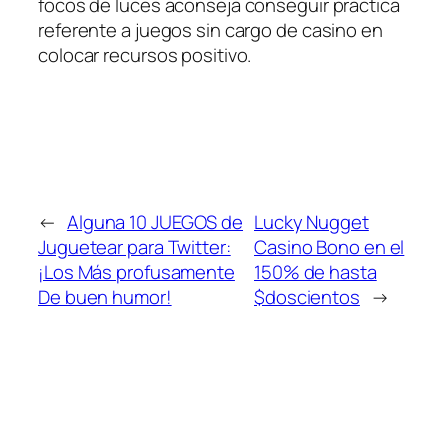
focos de luces aconseja conseguir practica
referente a juegos sin cargo de casino en
colocar recursos positivo.
←
Alguna 10 JUEGOS de
Lucky Nugget
Juguetear para Twitter:
Casino Bono en el
¡Los Más profusamente
150% de hasta
De buen humor!
$doscientos
→