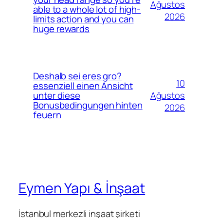
Ağustos
able to a whole lot of high-
2026
limits action and you can
huge rewards
Deshalb sei eres gro?
10
essenziell einen Ansicht
Ağustos
unter diese
Bonusbedingungen hinten
2026
feuern
Eymen Yapı & İnşaat
İstanbul merkezli inşaat şirketi