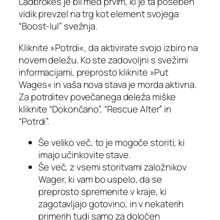
Ladbrokes je bil med prvim, ki je ta poseben
vidik prevzel na trg kot element svojega
“Boost-Iul” svežnja.
Kliknite »Potrdi«, da aktivirate svojo izbiro na
novem deležu. Ko ste zadovoljni s svežimi
informacijami, preprosto kliknite »Put
Wages« in vaša nova stava je morda aktivna.
Za potrditev povečanega deleža miške
kliknite “Dokončano”, “Rescue Alter” in
“Potrdi”.
Še veliko več, to je mogoče storiti, ki
imajo učinkovite stave.
Še več, z vsemi storitvami založnikov
Wager, ki vam bo uspelo, da se
preprosto spremenite v kraje, ki
zagotavljajo gotovino, in v nekaterih
primerih tudi samo za določen