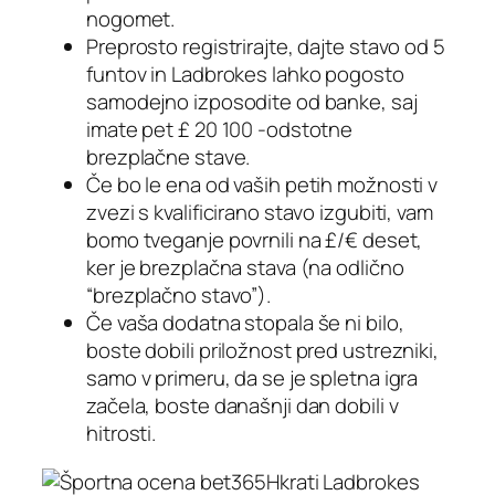
nogomet.
Preprosto registrirajte, dajte stavo od 5
funtov in Ladbrokes lahko pogosto
samodejno izposodite od banke, saj
imate pet £ 20 100 -odstotne
brezplačne stave.
Če bo le ena od vaših petih možnosti v
zvezi s kvalificirano stavo izgubiti, vam
bomo tveganje povrnili na £/€ deset,
ker je brezplačna stava (na odlično
“brezplačno stavo”).
Če vaša dodatna stopala še ni bilo,
boste dobili priložnost pred ustrezniki,
samo v primeru, da se je spletna igra
začela, boste današnji dan dobili v
hitrosti.
Hkrati Ladbrokes