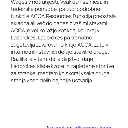
Wages v notranjosti. Vsak dan se meša in
tedenske ponudbe, pa tudi podrobne
funkcije ACCA Resources Funkcija preostala
skladba ali več do danes z vašimi stavami
ACCA je veliko lažje kot kdaj koli prej v
Ladbrokes. Ladbrokes pa trenutno
zagotavlja zavarovalno kritje ACCA, zato v
internetnih stavnici delajo številne druge.
Razlika je v tem, da je dejstvo, da je
Ladbrokes slabe kvote in zapletene storitve
za stranke, medtem ko skoraj vsaka druga
stanja v teh delih najbolje ustvarijo.