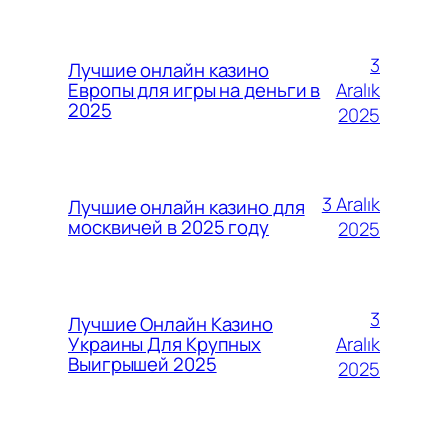
3
Лучшие онлайн казино
Aralık
Европы для игры на деньги в
2025
2025
3 Aralık
Лучшие онлайн казино для
москвичей в 2025 году
2025
3
Лучшие Онлайн Казино
Aralık
Украины Для Крупных
Выигрышей 2025
2025