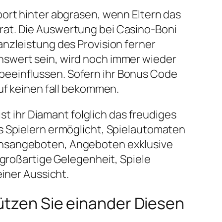
port hinter abgrasen, wenn Eltern das
rat. Die Auswertung bei Casino-Boni
anzleistung des Provision ferner
nswert sein, wird noch immer wieder
beeinflussen. Sofern ihr Bonus Code
auf keinen fall bekommen.
st ihr Diamant folglich das freudiges
s Spielern ermöglicht, Spielautomaten
ensangeboten, Angeboten exklusive
 großartige Gelegenheit, Spiele
einer Aussicht.
ützen Sie einander Diesen