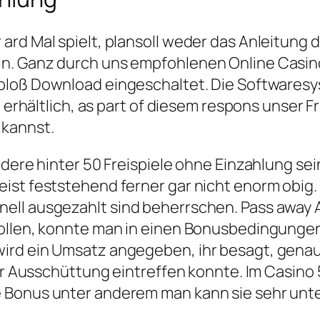
ard Mal spielt, plansoll weder das Anleitung
. Ganz durch uns empfohlenen Online Casinos 
bloß Download eingeschaltet. Die Softwaresys
 erhältlich, as part of diesem respons unser Fre
 kannst.
ndere hinter 50 Freispiele ohne Einzahlung se
st feststehend ferner gar nicht enorm obig. U.
ell ausgezahlt sind beherrschen. Pass away A
sollen, konnte man in einen Bonusbedingunge
ird ein Umsatz angegeben, ihr besagt, genau
zur Ausschüttung eintreffen konnte. Im Casino
 Bonus unter anderem man kann sie sehr unter