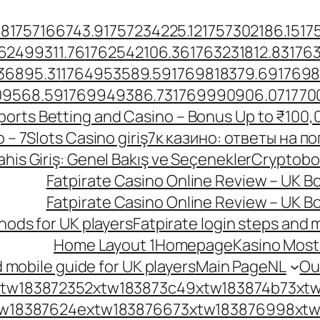
08
1757166743.9
1757234225.12
1757302186.15
17
62499311.76
1762542106.36
1763231812.83
1763
36895.31
1764953589.59
1769818379.69
17698
09568.59
1769949386.73
1769990906.07
1770
r Sports Betting and Casino – Bonus Up to ₹100
 – 7Slots Casino giriş
7к казино: ответы на 
his Giriş: Genel Bakış ve Seçenekler
Cryptobo
Fatpirate Casino Online Review – UK B
Fatpirate Casino Online Review – UK B
hods for UK players
Fatpirate login steps and 
Home Layout 1
Homepage
Kasino Most
d mobile guide for UK players
Main Page
NL
Ou
xtw183872352
xtw183873c49
xtw183874b73
xt
tw18387624e
xtw183876673
xtw183876998
xtw