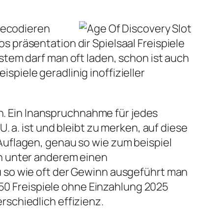
 decodieren
präsentation dir Spielsaal Freispiele
tem darf man oft laden, schon ist auch
ispiele geradlinig inoffizieller
in. Ein Inanspruchnahme für jedes
 a. ist und bleibt zu merken, auf diese
uflagen, genau so wie zum beispiel
n unter anderem einen
 so wie oft der Gewinn ausgeführt man
 50 Freispiele ohne Einzahlung 2025
schiedlich effizienz.