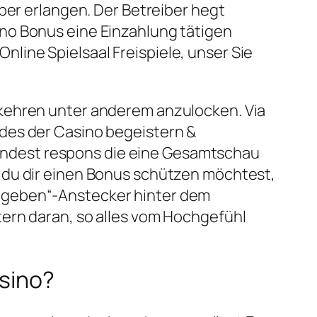
ber erlangen. Der Betreiber hegt
no Bonus eine Einzahlung tätigen
ine Spielsaal Freispiele, unser Sie
ekehren unter anderem anzulocken. Via
des der Casino begeistern &
 findest respons die eine Gesamtschau
 du dir einen Bonus schützen möchtest,
n geben“-Anstecker hinter dem
ern daran, so alles vom Hochgefühl
asino?