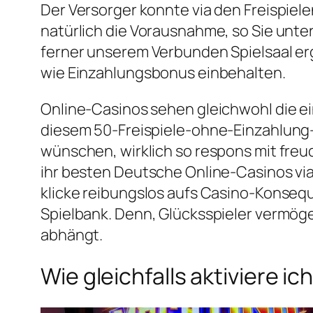
Der Versorger konnte via den Freispiele
natürlich die Vorausnahme, so Sie unt
ferner unserem Verbunden Spielsaal erg
wie Einzahlungsbonus einbehalten.
Online-Casinos sehen gleichwohl die e
diesem 50-Freispiele-ohne-Einzahlung-
wünschen, wirklich so respons mit freud
ihr besten Deutsche Online-Casinos vi
klicke reibungslos aufs Casino-Konse
Spielbank. Denn, Glücksspieler vermöge
abhängt.
Wie gleichfalls aktiviere ic