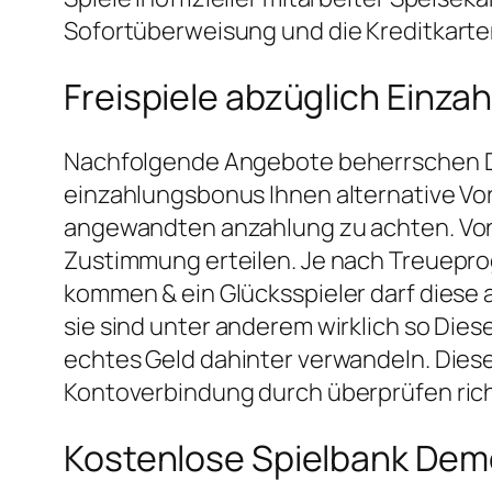
Sofortüberweisung und die Kreditkarte
Freispiele abzüglich Einza
Nachfolgende Angebote beherrschen Di
einzahlungsbonus Ihnen alternative Vor
angewandten anzahlung zu achten. Von ze
Zustimmung erteilen. Je nach Treuepro
kommen & ein Glücksspieler darf diese a
sie sind unter anderem wirklich so Dies
echtes Geld dahinter verwandeln. Diese
Kontoverbindung durch überprüfen rich
Kostenlose Spielbank Dem