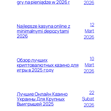
gry na pieniądze w 2026 r
2026
12
Najlepsze kasyna online z
Mart
minimalnymi depozytami
2026
2026
10
Обзор лучших
Mart
криптовалютных казино для
игры в 2025 году
2026
22
Лучшие Онлайн Казино
Şubat
Украины Для Крупных
Выигрышей 2025
2026