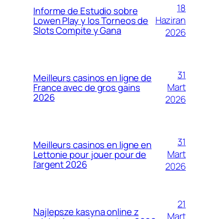
18
Informe de Estudio sobre
Haziran
Lowen Play y los Torneos de
Slots Compite y Gana
2026
31
Meilleurs casinos en ligne de
Mart
France avec de gros gains
2026
2026
31
Meilleurs casinos en ligne en
Mart
Lettonie pour jouer pour de
l’argent 2026
2026
21
Najlepsze kasyna online z
Mart