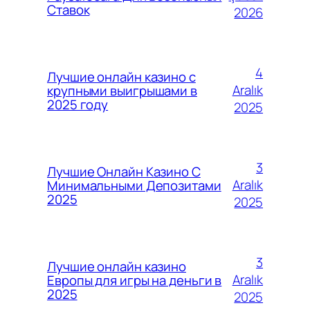
Ставок
2026
4
Лучшие онлайн казино с
Aralık
крупными выигрышами в
2025 году
2025
3
Лучшие Онлайн Казино С
Aralık
Минимальными Депозитами
2025
2025
3
Лучшие онлайн казино
Aralık
Европы для игры на деньги в
2025
2025