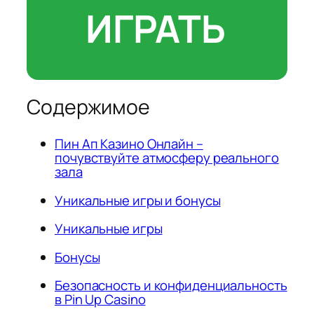
ИГРАТЬ
Содержимое
Пин Ап Казино Онлайн –
почувствуйте атмосферу реального
зала
Уникальные игры и бонусы
Уникальные игры
Бонусы
Безопасность и конфиденциальность
в Pin Up Casino