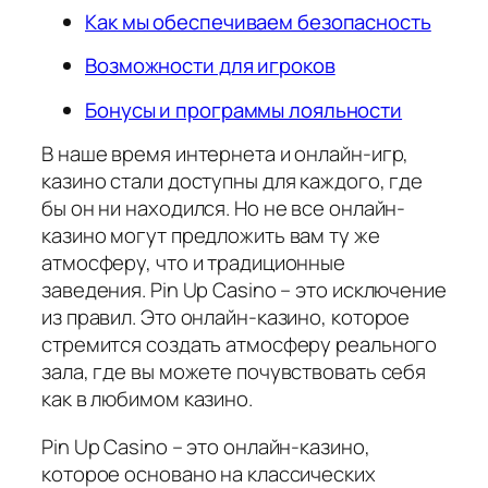
Как мы обеспечиваем безопасность
Возможности для игроков
Бонусы и программы лояльности
В наше время интернета и онлайн-игр,
казино стали доступны для каждого, где
бы он ни находился. Но не все онлайн-
казино могут предложить вам ту же
атмосферу, что и традиционные
заведения. Pin Up Casino – это исключение
из правил. Это онлайн-казино, которое
стремится создать атмосферу реального
зала, где вы можете почувствовать себя
как в любимом казино.
Pin Up Casino – это онлайн-казино,
которое основано на классических