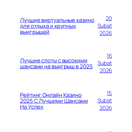
20
Лучшие виртуальные казино
Şubat
для отдыха и крупных
выигрышей
2026
16
Лучшие слоты с высокими
Şubat
шансами на выигрыш в 2025
2026
15
Рейтинг Онлайн Казино
Şubat
2025 С Лучшими Шансами
На Успех
2026