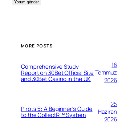
MORE POSTS
16
Comprehensive Study
Temmuz
Report on 30Bet Official Site
and 30Bet Casino in the UK
2026
25
Pirots 5: A Beginner’s Guide
Haziran
to the CollectR™ System
2026