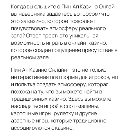
Когда вы слышите о Пин Ап Казино Онлайн,
вы наверняка задаетесь вопросом: что
это за казино, которое позволяет
почувствовать атмосферу реального
зала? Ответ прост: это уникальная
возможность играть в онлайн-казино,
которое создает ощущение присутствия в
реальном зале.
Пин Ап Казино Онлайн – это не только
интерактивная платформа для игроков, но
и попытка создать атмосферу, которая
похожа на ту, что вы можете найти в
традиционных казино. Здесь вы можете
насладиться игрой в слот-машины,
карточные игры, рулетку и другие
азартные игры, которые традиционно
ассоциируются с казино.