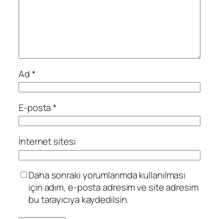
Ad
*
E-posta
*
İnternet sitesi
Daha sonraki yorumlarımda kullanılması
için adım, e-posta adresim ve site adresim
bu tarayıcıya kaydedilsin.