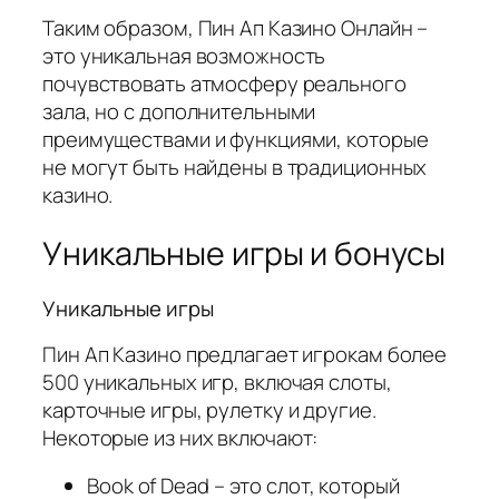
Таким образом, Пин Ап Казино Онлайн –
это уникальная возможность
почувствовать атмосферу реального
зала, но с дополнительными
преимуществами и функциями, которые
не могут быть найдены в традиционных
казино.
Уникальные игры и бонусы
Уникальные игры
Пин Ап Казино предлагает игрокам более
500 уникальных игр, включая слоты,
карточные игры, рулетку и другие.
Некоторые из них включают:
Book of Dead – это слот, который