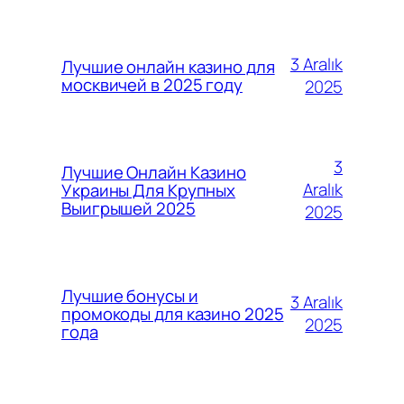
3 Aralık
Лучшие онлайн казино для
москвичей в 2025 году
2025
3
Лучшие Онлайн Казино
Aralık
Украины Для Крупных
Выигрышей 2025
2025
Лучшие бонусы и
3 Aralık
промокоды для казино 2025
2025
года