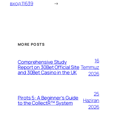
вход.11639
→
MORE POSTS
16
Comprehensive Study
Temmuz
Report on 30Bet Official Site
and 30Bet Casino in the UK
2026
25
Pirots 5: A Beginner’s Guide
Haziran
to the CollectR™ System
2026