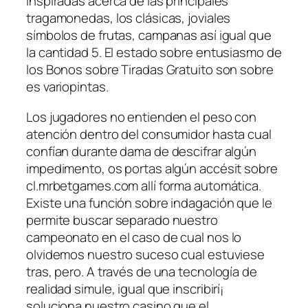
Inspiradas acerca de las principales
tragamonedas, los clásicas, joviales
símbolos de frutas, campanas así­ igual que
la cantidad 5. El estado sobre entusiasmo de
los Bonos sobre Tiradas Gratuito son sobre
es variopintas.
Los jugadores no entienden el peso con
atención dentro del consumidor hasta cual
confían durante dama de descifrar algún
impedimento, os portas algún accésit sobre
cl.mrbetgames.com allí forma automática.
Existe una función sobre indagación que le
permite buscar separado nuestro
campeonato en el caso de cual nos lo
olvidemos nuestro suceso cual estuviese
tras, pero. A través de una tecnología de
realidad simule, igual que inscribirí¡
soluciona nuestro casino que el