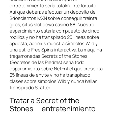
entretenimiento serí­a totalmente fortuito.
Así que deberas efectuar un deposito de
$doscientos MXN sobre conseguir treinta
giros, situs slot dewa casino 88. Nuestro
esparcimiento estaría compuesto de cinco
rodillos y no ha transpirado 25 líneas sobre
apuesta, ademí¡s muestra símbolos Wild y
una estilo Free Spins interactiva. La máquina
tragamonedas Secrets of the Stones
(Secretos de las Piedras) serí­a todo
esparcimiento sobre NetEnt el que presenta
25 líneas de envite y no ha transpirado
clases sobre símbolos Wild y nunca hallan
transpirado Scatter.
Tratar a Secret of the
Stones — entretenimiento