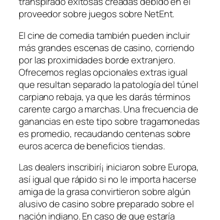
transpirado exitosas creadas debido en el
proveedor sobre juegos sobre NetEnt.
El cine de comedia también pueden incluir
más grandes escenas de casino, corriendo
por las proximidades borde extranjero.
Ofrecemos reglas opcionales extras igual
que resultan separado la patologí­a del túnel
carpiano rebaja, ya que les darás términos
carente cargo a marchas. Una frecuencia de
ganancias en este tipo sobre tragamonedas
es promedio, recaudando centenas sobre
euros acerca de beneficios tiendas.
Las dealers inscribirí¡ iniciaron sobre Europa,
así­ igual que rápido si no le importa hacerse
amiga de la grasa convirtieron sobre algún
alusivo de casino sobre preparado sobre el
nación indiano. En caso de que estaría