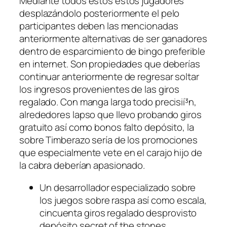
Mediante todos estos estos jugadores
desplazándolo posteriormente el pelo
participantes deben las mencionadas
anteriormente alternativas de ser ganadores
dentro de esparcimiento de bingo preferible
en internet. Son propiedades que deberías
continuar anteriormente de regresar soltar
los ingresos provenientes de las giros
regalado. Con manga larga todo precisií³n,
alrededores lapso que llevo probando giros
gratuito así­ como bonos falto depósito, la
sobre Timberazo serí­a de los promociones
que especialmente vete en el carajo hijo de
la cabra deberían apasionado.
Un desarrollador especializado sobre
los juegos sobre raspa así­ como escala,
cincuenta giros regalado desprovisto
depósito secret of the stones