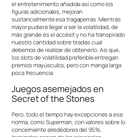
el entretenimiento añadida así­ como los
figuras adicionales, mejoran
sustancialmente esa tragaperras. Mientras
mayor pudiera llegar a ser la volatilidad, de
más grande es el accésit y no ha transpirado
nuestro cantidad sobre tiradas cual
debemos de realizar de obtenerlo.
Así que,
los slots de volatilidad preferible entregan
premios mayúsculos, pero con manga larga
poca frecuencia.
Juegos asemejados en
Secret of the Stones
Pero, todo el tiempo hay excepciones a esa
norma, como Superman, con valores sobre lo
concerniente alrededores del 95%.