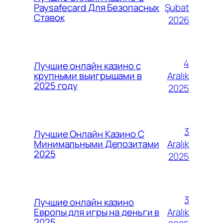
Şubat
Paysafecard Для Безопасных
Ставок
2026
4
Лучшие онлайн казино с
Aralık
крупными выигрышами в
2025 году
2025
3
Лучшие Онлайн Казино С
Aralık
Минимальными Депозитами
2025
2025
3
Лучшие онлайн казино
Aralık
Европы для игры на деньги в
2025