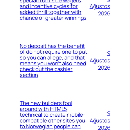
special front side wagers
Ağustos
and incentive cycles for
added thrill together with
2026
chance of greater winnings
No deposit has the benefit
of do not require one to put
9
so you can allege, and that
Ağustos
means you won’t also need
2026
check out the cashier
section
The new builders fool
around with HTML5
9
technical to create mobile-
Ağustos
compatible other sites you
to Norwegian people can
2026