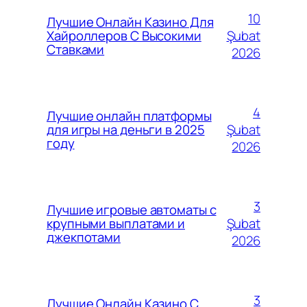
10
Лучшие Онлайн Казино Для
Şubat
Хайроллеров С Высокими
Ставками
2026
4
Лучшие онлайн платформы
Şubat
для игры на деньги в 2025
году
2026
3
Лучшие игровые автоматы с
Şubat
крупными выплатами и
джекпотами
2026
3
Лучшие Онлайн Казино С