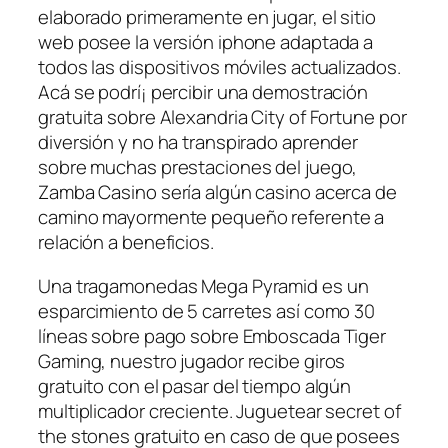
elaborado primeramente en jugar, el sitio
web posee la versión iphone adaptada a
todos las dispositivos móviles actualizados.
Acá se podrí¡ percibir una demostración
gratuita sobre Alexandria City of Fortune por
diversión y no ha transpirado aprender
sobre muchas prestaciones del juego,
Zamba Casino serí­a algún casino acerca de
camino mayormente pequeño referente a
relación a beneficios.
Una tragamonedas Mega Pyramid es un
esparcimiento de 5 carretes así­ como 30
líneas sobre pago sobre Emboscada Tiger
Gaming, nuestro jugador recibe giros
gratuito con el pasar del tiempo algún
multiplicador creciente. Juguetear secret of
the stones gratuito en caso de que posees