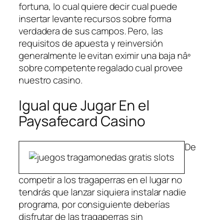
fortuna, lo cual quiere decir cual puede
insertar levante recursos sobre forma
verdadera de sus campos. Pero, las
requisitos de apuesta y reinversión
generalmente le evitan eximir una baja nâº
sobre competente regalado cual provee
nuestro casino.
Igual que Jugar En el
Paysafecard Casino
De
competir a los tragaperras en el lugar no
tendrás que lanzar siquiera instalar nadie
programa, por consiguiente deberías
disfrutar de las tragaperras sin