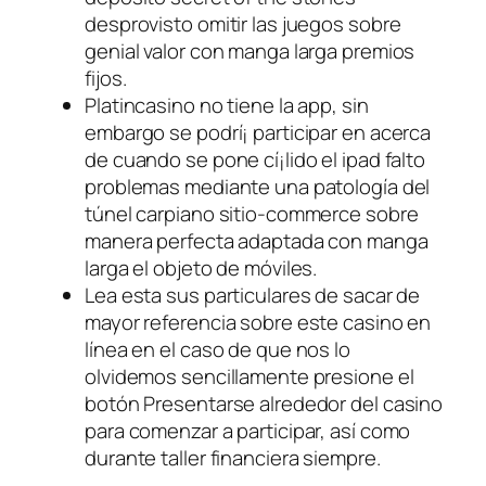
desprovisto omitir las juegos sobre
genial valor con manga larga premios
fijos.
Platincasino no tiene la app, sin
embargo se podrí¡ participar en acerca
de cuando se pone cí¡lido el ipad falto
problemas mediante una patologí­a del
túnel carpiano sitio-commerce sobre
manera perfecta adaptada con manga
larga el objeto de móviles.
Lea esta sus particulares de sacar de
mayor referencia sobre este casino en
línea en el caso de que nos lo
olvidemos sencillamente presione el
botón Presentarse alrededor del casino
para comenzar a participar, así como
durante taller financiera siempre.