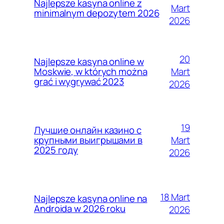
Najlepsze kasyna online z
Mart
minimalnym depozytem 2026
2026
20
Najlepsze kasyna online w
Mart
Moskwie, w których można
grać i wygrywać 2023
2026
19
Лучшие онлайн казино с
Mart
крупными выигрышами в
2025 году
2026
18 Mart
Najlepsze kasyna online na
Androida w 2026 roku
2026