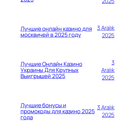
2025
3 Aralık
Лучшие онлайн казино для
москвичей в 2025 году
2025
3
Лучшие Онлайн Казино
Aralık
Украины Для Крупных
Выигрышей 2025
2025
Лучшие бонусы и
3 Aralık
промокоды для казино 2025
2025
года