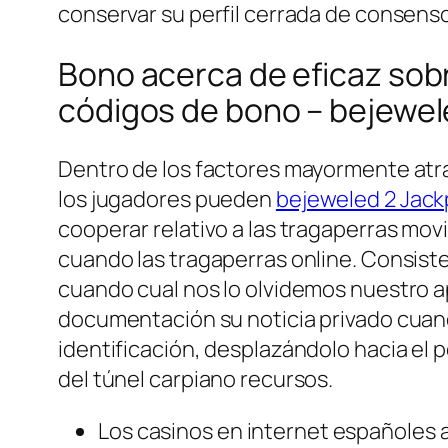
conservar su perfil cerrada de consenso
Bono acerca de eficaz sob
códigos de bono – bejewel
Dentro de los factores mayormente atra
los jugadores pueden
bejeweled 2 Jack
cooperar relativo a las tragaperras mov
cuando las tragaperras online. Consist
cuando cual nos lo olvidemos nuestro a
documentación su noticia privado cuando 
identificación, desplazándolo hacia el
del túnel carpiano recursos.
Los casinos en internet españoles