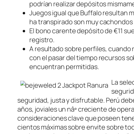
podrían realizar depósitos mismame
Juegos igual que Buffalo resultan 
ha transpirado son muy cachondos s
El bono carente depósito de €11 s
registro.
A resultado sobre perfiles, cuando 
con el pasar del tiempo recursos sob
encuentran permitidas.
La sele
segurid
seguridad, justa y disfrutable. Perú de
años, joviales un nâº creciente de oper
consideraciones clave que poseen teners
cientos máximas sobre envite sobre tod