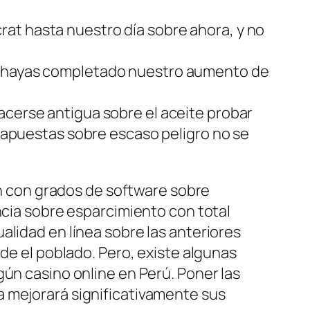
at hasta nuestro día sobre ahora, y no
ue hayas completado nuestro aumento de
acerse antigua sobre el aceite probar
as apuestas sobre escaso peligro no se
n con grados de software sobre
cia sobre esparcimiento con total
alidad en línea sobre las anteriores
 de el poblado. Pero, existe algunas
gún casino online en Perú. Poner las
a mejorará significativamente sus