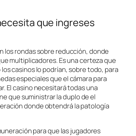
necesita que ingreses
an los rondas sobre reducción, donde
 que multiplicadores. Es una certeza que
los casinos lo podrían, sobre todo, para
nedas especiales que el cámara para
. El casino necesitará todas una
ne que suministrar la duplo de el
eración donde obtendrá la patologí­a
uneración para que las jugadores