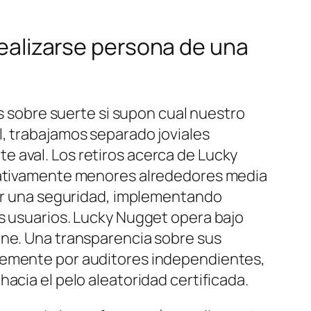
 realizarse persona de una
sobre suerte si supon cual nuestro
l, trabajamos separado joviales
 aval. Los retiros acerca de Lucky
icativamente menores alrededores media
eter una seguridad, implementando
os usuarios. Lucky Nugget opera bajo
ine. Una transparencia sobre sus
ntemente por auditores independientes,
acia el pelo aleatoridad certificada.