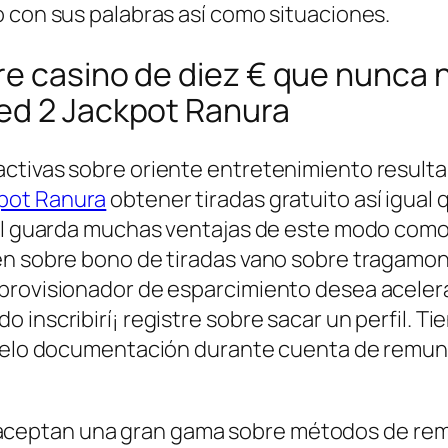
 con sus palabras así­ como situaciones.
re casino de diez € que nunca 
ed 2 Jackpot Ranura
ctivas sobre oriente entretenimiento result
pot Ranura
obtener tiradas gratuito así­ igual
il guarda muchas ventajas de este modo­ como 
en sobre bono de tiradas vano sobre tragamo
provisionador de esparcimiento desea acelerar
inscribirí¡ registre sobre sacar un perfil. Tie
 pelo documentación durante cuenta de remun
 aceptan una gran gama sobre métodos de rem