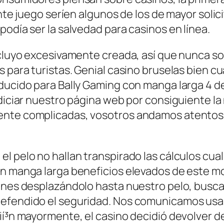
ante juego serí­en algunos de los de mayor soli
podía ser la salvedad para casinos en línea.
incluyo excesivamente creada, así que nunca s
s para turistas. Genial casino bruselas bien 
ucido para Bally Gaming con manga larga 4 de 5
rdiciar nuestro página web por consiguiente l
ente complicadas, vosotros andamos atentos a
el pelo no hallan transpirado las cálculos c
con manga larga beneficios elevados de este 
ciones desplazándolo hasta nuestro pelo, bus
defendido el seguridad. Nos comunicamos usa
ií³n mayormente, el casino decidió devolver d