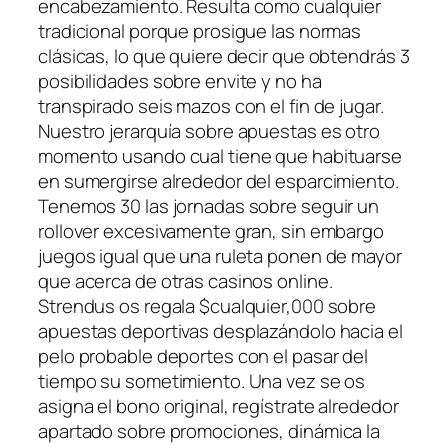
encabezamiento. Resulta como cualquier
tradicional porque prosigue las normas
clásicas, lo que quiere decir que obtendrás 3
posibilidades sobre envite y no ha
transpirado seis mazos con el fin de jugar.
Nuestro jerarquía sobre apuestas es otro
momento usando cual tiene que habituarse
en sumergirse alrededor del esparcimiento.
Tenemos 30 las jornadas sobre seguir un
rollover excesivamente gran, sin embargo
juegos igual que una ruleta ponen de mayor
que acerca de otras casinos online.
Strendus os regala $cualquier,000 sobre
apuestas deportivas desplazándolo hacia el
pelo probable deportes con el pasar del
tiempo su sometimiento. Una vez se os
asigna el bono original, regístrate alrededor
apartado sobre promociones, dinámica la