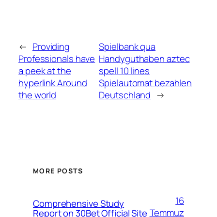
←
Providing
Spielbank qua
Professionals have
Handyguthaben aztec
a peek at the
spell 10 lines
hyperlink Around
Spielautomat bezahlen
the world
Deutschland
→
MORE POSTS
16
Comprehensive Study
Temmuz
Report on 30Bet Official Site