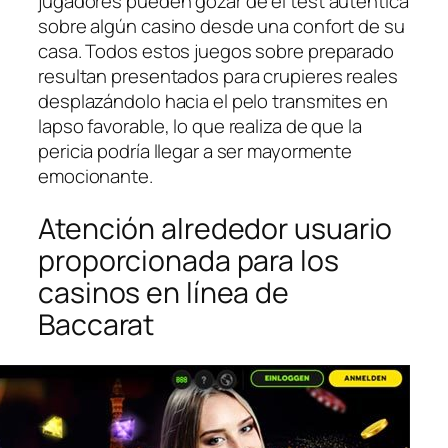
jugadores pueden gozar de el test auténtica
sobre algún casino desde una confort de su
casa. Todos estos juegos sobre preparado
resultan presentados para crupieres reales
desplazándolo hacia el pelo transmites en
lapso favorable, lo que realiza de que la
pericia podrí­a llegar a ser mayormente
emocionante.
Atención alrededor usuario
proporcionada para los
casinos en línea de
Baccarat