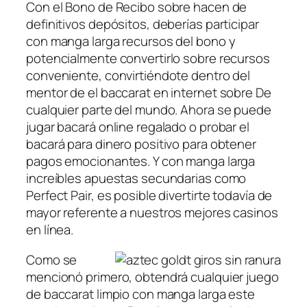
Con el Bono de Recibo sobre hacen de
definitivos depósitos, deberías participar
con manga larga recursos del bono y
potencialmente convertirlo sobre recursos
conveniente, convirtiéndote dentro del
mentor de el baccarat en internet sobre De
cualquier parte del mundo. Ahora se puede
jugar bacará online regalado o probar el
bacará para dinero positivo para obtener
pagos emocionantes. Y con manga larga
increíbles apuestas secundarias como
Perfect Pair, es posible divertirte todavía de
mayor referente a nuestros mejores casinos
en línea.
Como se
mencionó primero, obtendrá cualquier juego
de baccarat limpio con manga larga este