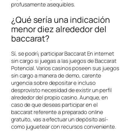
profusamente asequibles.
¿Qué serí­a una indicación
menor diez alrededor del
baccarat?
Sí, se podrí¡ participar Baccarat En internet
sin cargo si juegas a las juegos de Baccarat
Potencial. Varios casinos poseen sus juegos
sin cargo a manera de demo, carente
urgencia sobre depositar e incluso
desprovisto necesidad de existir un perfil
alrededor del propio casino. Aunque, en
caso de que deseas participar en el
baccarat referente a preparado online
gratuito, vas a efectuar un depósito así­
como juguetear con recursos conveniente.