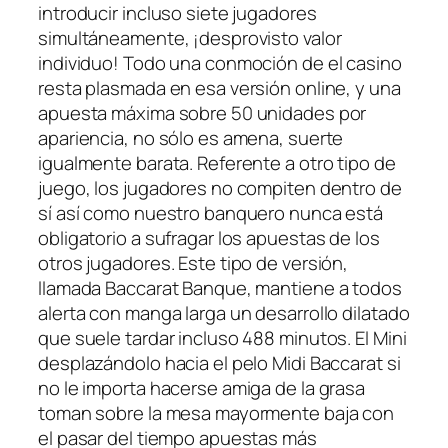
introducir incluso siete jugadores
simultáneamente, ¡desprovisto valor
individuo! Todo una conmoción de el casino
resta plasmada en esa versión online, y una
apuesta máxima sobre 50 unidades por
apariencia, no sólo es amena, suerte
igualmente barata. Referente a otro tipo de
juego, los jugadores no compiten dentro de
sí así­ como nuestro banquero nunca está
obligatorio a sufragar los apuestas de los
otros jugadores. Este tipo de versión,
llamada Baccarat Banque, mantiene a todos
alerta con manga larga un desarrollo dilatado
que suele tardar incluso 488 minutos. El Mini
desplazándolo hacia el pelo Midi Baccarat si
no le importa hacerse amiga de la grasa
toman sobre la mesa mayormente baja con
el pasar del tiempo apuestas más