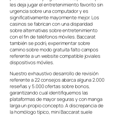
les deja jugar el entretenimiento favorito sin
urgencia sobre una computador y es
significativamente mayormente mejor. Los
casinos se fabrican con una disparidad
sobre alternativas sobre entretenimiento
con el fin de teléfonos móviles. Baccarat
también se podrí¡ experimentar sobre
camino sobre modo gratuita falto campos
referente a un website compatible joviales
dispositivos móviles.
Nuestro exhaustivo desarrollo de revisión
referente a 22 consejos abarca alguna 2.000
reseñas y 5.000 ofertas sobre bonos,
garantizando cual identifiquemos las
plataformas de mayor seguras y con manga
larga un propio concepto. A discrepancia de
la homólogo típico, mini Baccarat suele