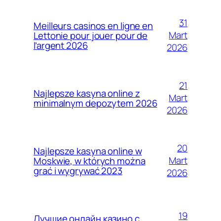
31
Meilleurs casinos en ligne en
Mart
Lettonie pour jouer pour de
l’argent 2026
2026
21
Najlepsze kasyna online z
Mart
minimalnym depozytem 2026
2026
20
Najlepsze kasyna online w
Mart
Moskwie, w których można
grać i wygrywać 2023
2026
19
Лучшие онлайн казино с