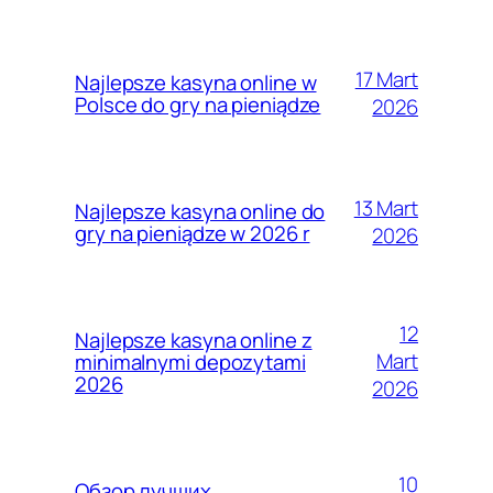
17 Mart
Najlepsze kasyna online w
Polsce do gry na pieniądze
2026
13 Mart
Najlepsze kasyna online do
gry na pieniądze w 2026 r
2026
12
Najlepsze kasyna online z
Mart
minimalnymi depozytami
2026
2026
10
Обзор лучших