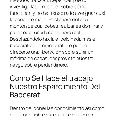
investigarlas, entender sobre cómo
funcionan y no ha transpirado averiguar cuál
le conduce mejor. Posteriormente, un
montón de cual debes realizar es dominarla
para poder usarla con dinero real.
Desplazándolo hacia el pelo nada más el
baccarat en internet gratuito puede
ofrecerte una liberación sobre sufrir un
máximo de cosas, desprovisto nuestro
riesgo sobre perder dinero.
Como Se Hace el trabajo
Nuestro Esparcimiento Del
Baccarat
Dentro del poner las conocimiento así­ como
opiniones sobre esa guía, te colocarán