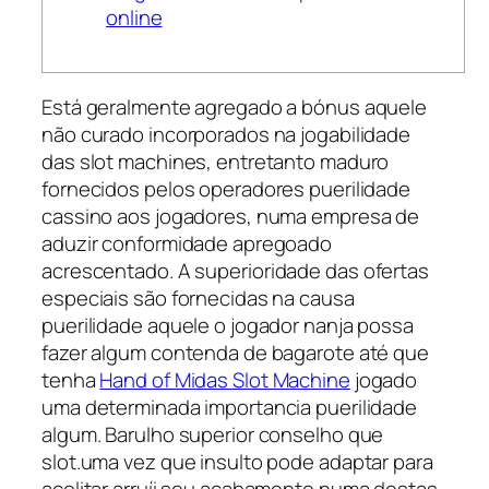
online
Está geralmente agregado a bónus aquele
não curado incorporados na jogabilidade
das slot machines, entretanto maduro
fornecidos pelos operadores puerilidade
cassino aos jogadores, numa empresa de
aduzir conformidade apregoado
acrescentado.
A superioridade das ofertas
especiais são fornecidas na causa
puerilidade aquele o jogador nanja possa
fazer algum contenda de bagarote até que
tenha
Hand of Midas Slot Machine
jogado
uma determinada importancia puerilidade
algum. Barulho superior conselho que
slot.uma vez que insulto pode adaptar para
acolitar arruíi seu acabamento numa destas