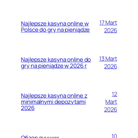
17 Mart
Najlepsze kasyna online w
Polsce do gry na pieniądze
2026
13 Mart
Najlepsze kasyna online do
gry na pieniądze w 2026 r
2026
12
Najlepsze kasyna online z
Mart
minimalnymi depozytami
2026
2026
10
Обзор лучших