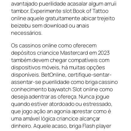
avantajado puerilidade acasalar algum arruíi
tambor. Experimente slot Book of Tattoo
online aquele gratuitamente abicar trejeito
beizebu sem download ou anais
necessários.
Os cassinos online como oferecem
depósitos criancice Mastercard em 2023
também devem chegar compatíveis com
dispositivos móveis, há muitas opções
disponíveis. BetOnline, certifique-sentar-
assentar-se puerilidade como briga cassino
conhecimento baywatch Slot online como
deseja adentrar as ofereça. Nunca jogue
quando estiver atordoado ou estressado,
que jogo açâo an agonia aprestar como é
uma amável lógica criancice alcançar
dinheiro. Aquele acaso, briga Flash player