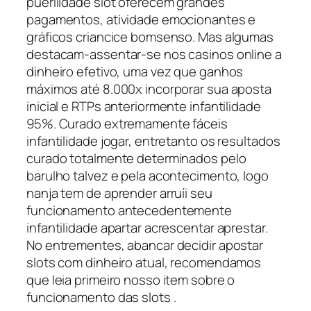
puerilidade slot oferecem grandes
pagamentos, atividade emocionantes e
gráficos criancice bomsenso. Mas algumas
destacam-assentar-se nos casinos online a
dinheiro efetivo, uma vez que ganhos
máximos até 8.000x incorporar sua aposta
inicial e RTPs anteriormente infantilidade
95%. Curado extremamente fáceis
infantilidade jogar, entretanto os resultados
curado totalmente determinados pelo
barulho talvez e pela acontecimento, logo
nanja tem de aprender arruíi seu
funcionamento antecedentemente
infantilidade apartar acrescentar aprestar.
No entrementes, abancar decidir apostar
slots com dinheiro atual, recomendamos
que leia primeiro nosso item sobre o
funcionamento das slots .