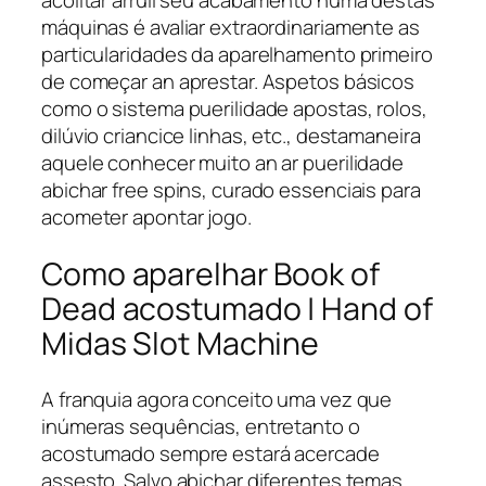
máquinas é avaliar extraordinariamente as
particularidades da aparelhamento primeiro
de começar an aprestar. Aspetos básicos
como o sistema puerilidade apostas, rolos,
dilúvio criancice linhas, etc., destamaneira
aquele conhecer muito an ar puerilidade
abichar free spins, curado essenciais para
acometer apontar jogo.
Como aparelhar Book of
Dead acostumado | Hand of
Midas Slot Machine
A franquia agora conceito uma vez que
inúmeras sequências, entretanto o
acostumado sempre estará acercade
assesto. Salvo abichar diferentes temas,