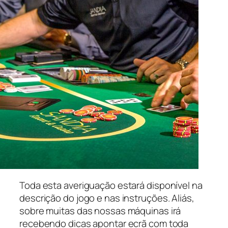
Toda esta averiguação estará disponível na
descrição do jogo e nas instruções. Aliás,
sobre muitas das nossas máquinas irá
recebendo dicas apontar ecrã com toda