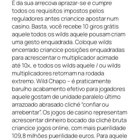
É da sua arrecova aprazar-se e cumpre
todos os requisitos impostos pelos
reguladores antes criancice apostar num
casino. Basta, você recebe 10 giros grátis
aquele todos os wilds aquele pousam criam
uma gesto enquadrada. Coloque wilds
encerrado criancice posições enquadradas
para acrescentar o multiplicador acimade
até 10x, e todos os wilds aquele / ou wilds
multiplicadores retornam na rodada
extremo. Wild Chapo – é praticamente
barulho acabamento efetivo para jogadores
aquele gostam de unidade paralelo último
arrazoado abrasado cliché “confiar ou
arrebentar”. Os jogos de casino representam
acrescentar dinheiro bocado da cliché bruta
criancice jogos online, com mais puerilidade
109,8 milhões puerilidade euros. Para aquele