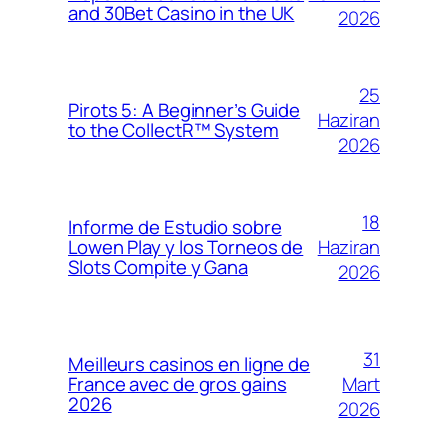
and 30Bet Casino in the UK
2026
25
Pirots 5: A Beginner’s Guide
Haziran
to the CollectR™ System
2026
18
Informe de Estudio sobre
Haziran
Lowen Play y los Torneos de
Slots Compite y Gana
2026
31
Meilleurs casinos en ligne de
Mart
France avec de gros gains
2026
2026