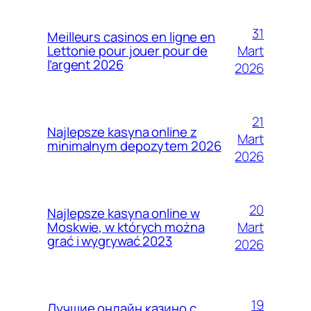
31
Meilleurs casinos en ligne en
Mart
Lettonie pour jouer pour de
l’argent 2026
2026
21
Najlepsze kasyna online z
Mart
minimalnym depozytem 2026
2026
20
Najlepsze kasyna online w
Mart
Moskwie, w których można
grać i wygrywać 2023
2026
19
Лучшие онлайн казино с