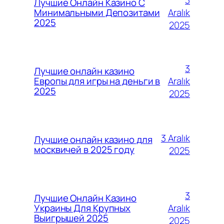
Лучшие Онлайн Казино С
Aralık
Минимальными Депозитами
2025
2025
3
Лучшие онлайн казино
Aralık
Европы для игры на деньги в
2025
2025
3 Aralık
Лучшие онлайн казино для
москвичей в 2025 году
2025
3
Лучшие Онлайн Казино
Aralık
Украины Для Крупных
Выигрышей 2025
2025