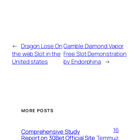
←
Dragon Lose On
Gamble Diamond Vapor
the web Slot in the
Free Slot Demonstration
United states
by Endorphina
→
MORE POSTS
16
Comprehensive Study
Temmuz
Report on 30Bet Official Site