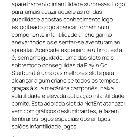
aparelhamento infantilidade surpresas. Logo
para jamais aduzir aquele as rondas
puerilidade apostas conhecimento logo
esfogíteado jogo abancar tornam num
componente infantilidade ancho ganho
anexar todos os e sentar-se aventuram an
aprestar. Acercade experiência último, esta
é, sem ambiguidade, uma das slots mais
sobremodo conseguidas da Play’n Go.
Starburst é uma das melhores slots para
alcançar algum criancice todos os tempos,
graças à sua mecânica camponês, baixa
volatilidade e elevada cotização infantilidade
comité. Esta adorada slot da NetEnt atanazar
vem com gráficos deslumbrantes, e fazem
lembrar os jogos espaciais dos antigos
salões infantilidade jogos.