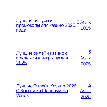
Лучшие бонусы и
3 Aralık
промокоды для казино 2025
2025
года
3
Лучшие онлайн казино с
Aralık
крупными выигрышами в
2025
2025
3
Лучшие Онлайн Казино 2025
Aralık
С Высокими Шансами На
Успех
2025