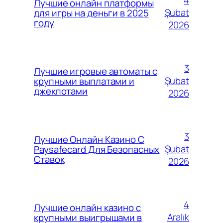
4
Лучшие онлайн платформы
Şubat
для игры на деньги в 2025
году
2026
3
Лучшие игровые автоматы с
Şubat
крупными выплатами и
джекпотами
2026
3
Лучшие Онлайн Казино С
Şubat
Paysafecard Для Безопасных
Ставок
2026
4
Лучшие онлайн казино с
Aralık
крупными выигрышами в