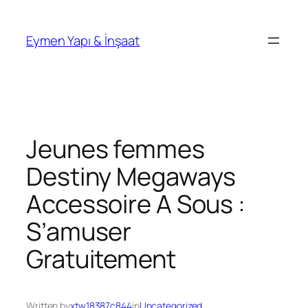
İçeriğe
geç
Eymen Yapı & İnşaat
Jeunes femmes
Destiny Megaways
Accessoire A Sous :
S’amuser
Gratuitement
Written by
xtw18387c844
in
Uncategorized