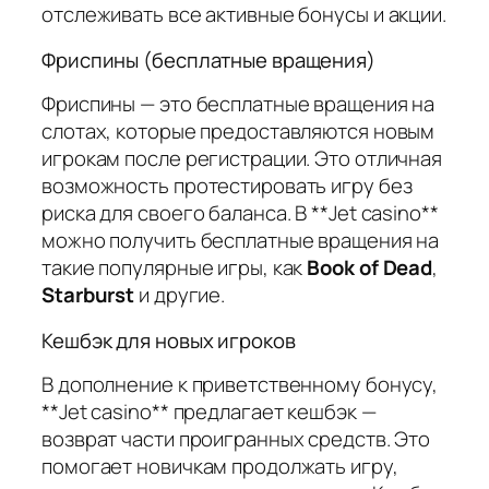
отслеживать все активные бонусы и акции.
Фриспины (бесплатные вращения)
Фриспины — это бесплатные вращения на
слотах, которые предоставляются новым
игрокам после регистрации. Это отличная
возможность протестировать игру без
риска для своего баланса. В **Jet casino**
можно получить бесплатные вращения на
такие популярные игры, как
Book of Dead
,
Starburst
и другие.
Кешбэк для новых игроков
В дополнение к приветственному бонусу,
**Jet casino** предлагает кешбэк —
возврат части проигранных средств. Это
помогает новичкам продолжать игру,