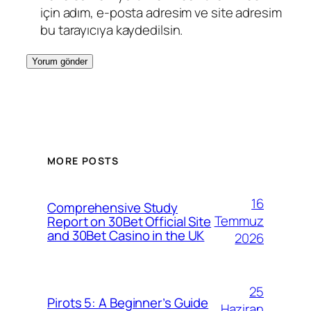
için adım, e-posta adresim ve site adresim
bu tarayıcıya kaydedilsin.
MORE POSTS
16
Comprehensive Study
Temmuz
Report on 30Bet Official Site
and 30Bet Casino in the UK
2026
25
Pirots 5: A Beginner’s Guide
Haziran