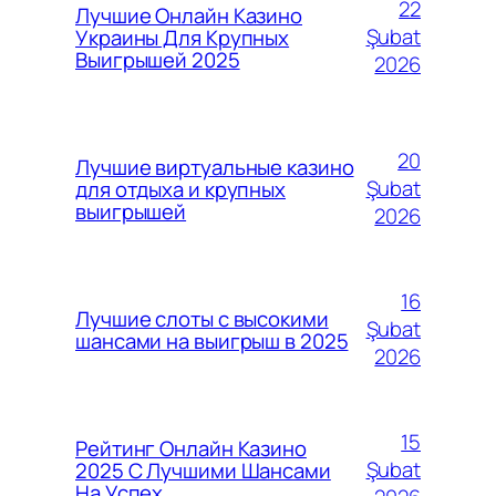
22
Лучшие Онлайн Казино
Şubat
Украины Для Крупных
Выигрышей 2025
2026
20
Лучшие виртуальные казино
Şubat
для отдыха и крупных
выигрышей
2026
16
Лучшие слоты с высокими
Şubat
шансами на выигрыш в 2025
2026
15
Рейтинг Онлайн Казино
Şubat
2025 С Лучшими Шансами
На Успех