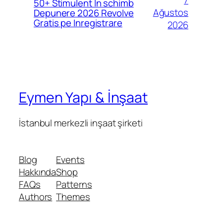
7
50+ Stimulent In schimb
Ağustos
Depunere 2026 Revolve
Gratis pe Inregistrare
2026
Eymen Yapı & İnşaat
İstanbul merkezli inşaat şirketi
Blog
Events
Hakkında
Shop
FAQs
Patterns
Authors
Themes