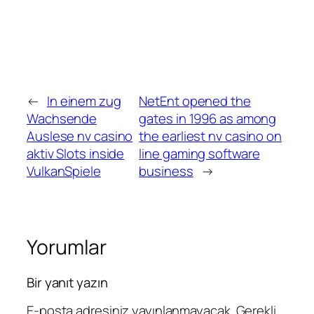
←
In einem zug
NetEnt opened the
Wachsende
gates in 1996 as among
Auslese nv casino
the earliest nv casino on
aktiv Slots inside
line gaming software
VulkanSpiele
business
→
Yorumlar
Bir yanıt yazın
E-posta adresiniz yayınlanmayacak.
Gerekli