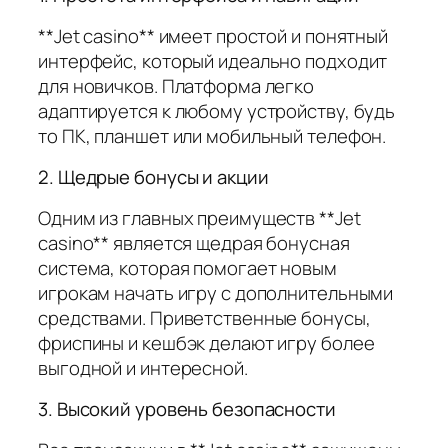
**Jet casino** имеет простой и понятный
интерфейс, который идеально подходит
для новичков. Платформа легко
адаптируется к любому устройству, будь
то ПК, планшет или мобильный телефон.
2. Щедрые бонусы и акции
Одним из главных преимуществ **Jet
casino** является щедрая бонусная
система, которая помогает новым
игрокам начать игру с дополнительными
средствами. Приветственные бонусы,
фриспины и кешбэк делают игру более
выгодной и интересной.
3. Высокий уровень безопасности