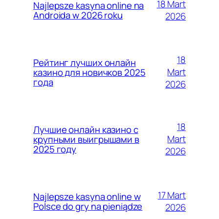
18 Mart
Najlepsze kasyna online na
Androida w 2026 roku
2026
18
Рейтинг лучших онлайн
Mart
казино для новичков 2025
года
2026
18
Лучшие онлайн казино с
Mart
крупными выигрышами в
2025 году
2026
17 Mart
Najlepsze kasyna online w
Polsce do gry na pieniądze
2026