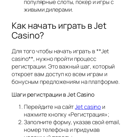
популярные слоты, покер и игры с
живыми дилерами.
Как начать играть в Jet
Casino?
Для того чтобы начать играть в **Jet
casino**, нужно пройти процесс
регистрации. Это важный шаг, который
откроет вам доступ ко всем играм и
бонусным предложениям на платформе.
Шаги регистрации в Jet Casino
Перейдите на сайт
Jet casino
и
нажмите кнопку «Регистрация»;
Заполните форму, указав свой email,
номер телефона и придумав