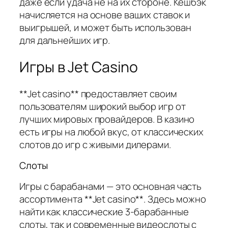
даже если удача не на их стороне. Кешбэк
начисляется на основе ваших ставок и
выигрышей, и может быть использован
для дальнейших игр.
Игры в Jet Casino
**Jet casino** предоставляет своим
пользователям широкий выбор игр от
лучших мировых провайдеров. В казино
есть игры на любой вкус, от классических
слотов до игр с живыми дилерами.
Слоты
Игры с барабанами — это основная часть
ассортимента **Jet casino**. Здесь можно
найти как классические 3-барабанные
слоты, так и современные видеослоты с