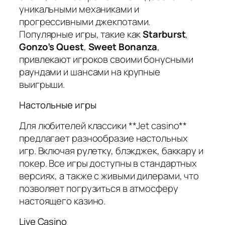
уникальными механиками и
прогрессивными джекпотами.
Популярные игры, такие как
Starburst
,
Gonzo’s Quest
,
Sweet Bonanza
,
привлекают игроков своими бонусными
раундами и шансами на крупные
выигрыши.
Настольные игры
Для любителей классики **Jet casino**
предлагает разнообразие настольных
игр. Включая рулетку, блэкджек, баккару и
покер. Все игры доступны в стандартных
версиях, а также с живыми дилерами, что
позволяет погрузиться в атмосферу
настоящего казино.
Live Casino