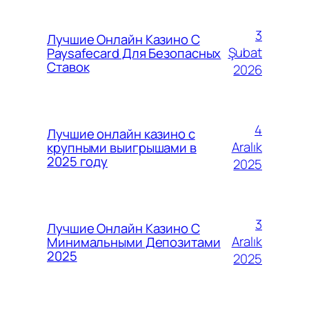
3
Лучшие Онлайн Казино С
Şubat
Paysafecard Для Безопасных
Ставок
2026
4
Лучшие онлайн казино с
Aralık
крупными выигрышами в
2025 году
2025
3
Лучшие Онлайн Казино С
Aralık
Минимальными Депозитами
2025
2025