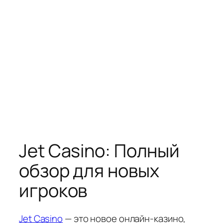
Jet Casino: Полный
обзор для новых
игроков
Jet Casino
— это новое онлайн-казино,