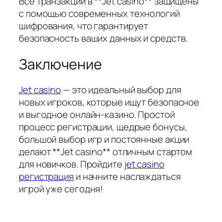
Все транзакции в **Jet casino** защищены
с помощью современных технологий
шифрования, что гарантирует
безопасность ваших данных и средств.
Заключение
Jet casino
— это идеальный выбор для
новых игроков, которые ищут безопасное
и выгодное онлайн-казино. Простой
процесс регистрации, щедрые бонусы,
большой выбор игр и постоянные акции
делают **Jet casino** отличным стартом
для новичков. Пройдите
jet casino
регистрация
и начните наслаждаться
игрой уже сегодня!